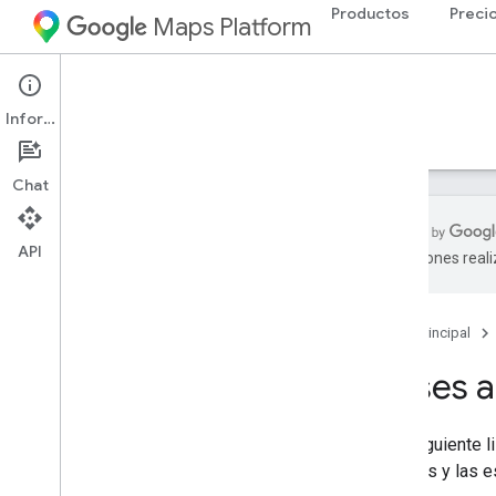
Productos
Preci
Maps Platform
Environment
Pollen API
Información
Guías
Referencia
Recursos
Chat
API
traducciones real
API de Pollen
Descripción general
Página principal
Cobertura por país y región
Países a
Configuración
Configura la API de Pollen
En la siguiente 
los tipos y las 
Trabaja con la API de polen