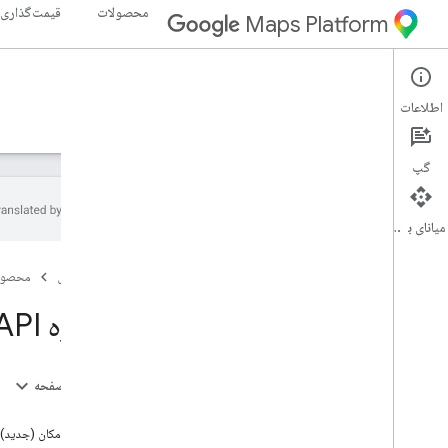
محصولات
قیمت‌گذاری
Maps Platform
Places API
Web Services
اطلاعات
راهنما
مرجع
منابع
میراث
گپ
میانای برنامه‌سازی کاربردی
Places API
صفحه اصلی
محصول
نمای کلی
شناسه های مکان
درباره Places API (جدید)
نمادهای مکان
راه اندازی
در این صفحه
Places API را تنظیم کنید
مقدمه
جزئیات مکان (جدید)