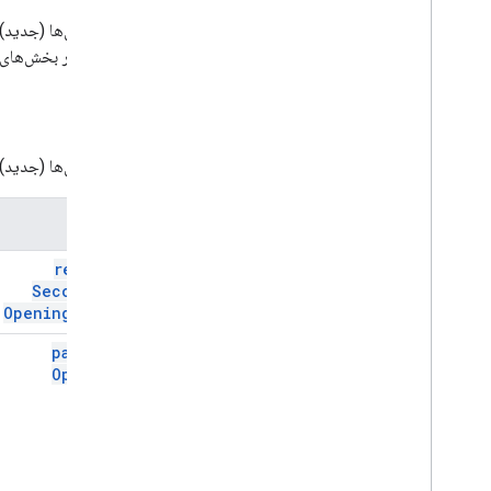
API مکان‌ها (جد
جنبه‌ها در بخش‌های 
فیلدها
API مکان‌ها (جدید) شامل چندین فیلد جدید است:
میدان
regular
Secondary
Opening
Hours
payment
Options