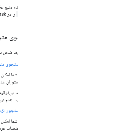
برای درج نام منبع عکس در پاسخ از درخواست‌های Details
photos
را در Field Mask درخواست قرار داده‌اید.
جستجوی متن 
API مکان‌ها شامل دو API جستجو است:
جستجوی متن
به شما امکان
"رستوران غذاه
شما می‌توانی
کنید. همچنین
جستجوی نزدی
به شما امکان 
مختصات عرض 