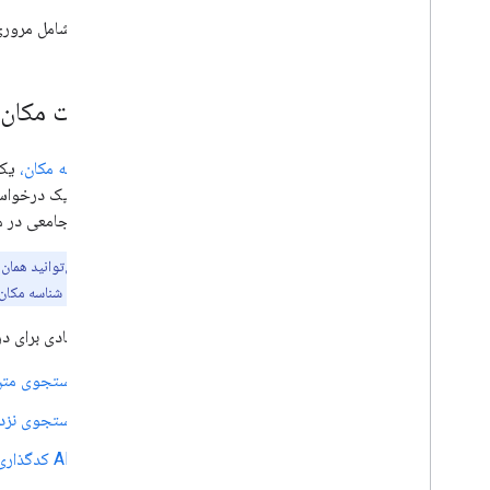
این سند شامل مروری بر این APIه
جزئیات مکان 
یک
شناسه مکان،
با شروع یک درخوا
اطلاعات جامعی در مو
توجه:
این حال، اگر از قبل شناسه مکان یک مکان را دارید، فراخوانی etails
راه‌های زیادی برای د
جستجوی متن
جستجوی نزدی
API کدگذاری جغرافیایی