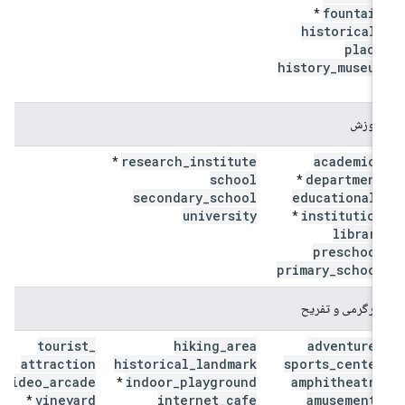
fountain
*
historical
_
place
history
_
museum
*
آموزش
research
_
institute
academic
_
*
school
department
*
secondary
_
school
educational
_
university
institution
*
library
preschool
primary
_
school
سرگرمی و تفریح
tourist
_
hiking
_
area
adventure
_
attraction
historical
_
landmark
sports
_
center
video
_
arcade
indoor
_
playground
amphitheatre
*
vineyard
internet
_
cafe
amusement
_
*