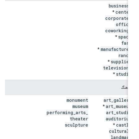
business
_
center
*
corporate
_
office
coworking
_
space
*
farm
manufacturer
*
ranch
supplier
*
television
_
studio
*
فرهنگ
monument
art
_
gallery
museum
art
_
museum
*
performing
_
arts
_
art
_
studio
theater
auditorium
sculpture
castle
*
cultural
_
landmark