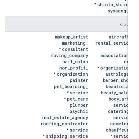
shinto
_
shrine
*
synagogue
خدمات
makeup
_
artist
aircraft
_
marketing
_
rental
_
service
consultant
*
*
moving
_
company
association
_
nail
_
salon
or
_
non
_
profit
_
organization
*
organization
astrologer
*
painter
barber
_
shop
pet
_
boarding
_
beautician
service
beauty
_
salon
*
pet
_
care
body
_
art
_
*
plumber
service
psychic
catering
_
real
_
estate
_
agency
service
roofing
_
contractor
cemetery
service
chauffeur
_
*
shipping
_
service
service
*
*