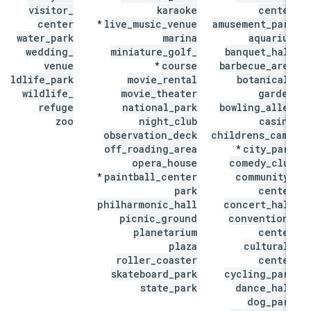
visitor
_
karaoke
center
center
live
_
music
_
venue
amusement
_
park
*
water
_
park
marina
aquarium
wedding
_
miniature
_
golf
_
banquet
_
hall
venue
course
barbecue
_
area
*
wildlife
_
park
movie
_
rental
botanical
_
wildlife
_
movie
_
theater
garden
refuge
national
_
park
bowling
_
alley
zoo
night
_
club
casino
observation
_
deck
childrens
_
camp
off
_
roading
_
area
city
_
park
*
opera
_
house
comedy
_
club
paintball
_
center
community
_
*
park
center
philharmonic
_
hall
concert
_
hall
picnic
_
ground
convention
_
planetarium
center
plaza
cultural
_
roller
_
coaster
center
skateboard
_
park
cycling
_
park
state
_
park
dance
_
hall
dog
_
park