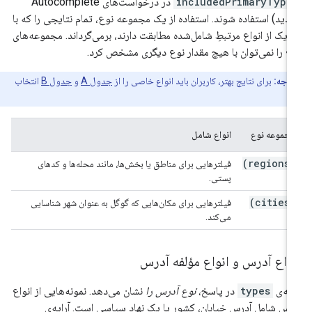
includedPrimaryType
در درخواست‌های Autocomplete
دید) استفاده شوند. استفاده از یک مجموعه نوع، تمام نتایجی را که با
 یک از انواع مرتبطِ شامل‌شده مطابقت دارند، برمی‌گرداند. مجموعه‌های
ع را نمی‌توان با هیچ مقدار نوع دیگری مشخص کرد.
توجه:
برای نتایج بهتر، کاربران باید انواع خاصی را از
جدول A
و
جدول B
انتخاب
مجموعه نوع
انواع شامل
(regions)
فیلترهایی برای مناطق یا بخش‌ها، مانند محله‌ها و کدهای
پستی.
(cities)
فیلترهایی برای مکان‌هایی که گوگل به عنوان شهر شناسایی
می‌کند.
واع آدرس و انواع مؤلفه آدرس
ایه‌ی
types
در پاسخ،
نوع آدرس را
نشان می‌دهد. نمونه‌هایی از انواع
رس شامل آدرس خیابان، کشور یا یک نهاد سیاسی است. آرایه‌ی