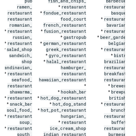
pub
fish
_
and
_
chips
_
barbecue
_
ramen
_
restaurant
restaurant
*
restaurant
fondue
_
restaurant
basque
_
*
restaurant
food
_
court
restaurant
*
romanian
_
french
_
restaurant
bavarian
_
restaurant
fusion
_
restaurant
restaurant
*
*
*
russian
_
gastropub
beer
_
garden
*
*
restaurant
german
_
restaurant
belgian
_
*
*
salad
_
shop
greek
_
restaurant
restaurant
*
*
sandwich
_
gyro
_
restaurant
bistro
*
*
shop
halal
_
restaurant
brazilian
_
*
scandinavian
_
hamburger
_
restaurant
restaurant
restaurant
breakfast
_
*
seafood
_
hawaiian
_
restaurant
restaurant
restaurant
brewery
*
*
shawarma
_
hookah
_
bar
brewpub
*
*
restaurant
hot
_
dog
_
restaurant
british
_
*
*
snack
_
bar
hot
_
dog
_
stand
restaurant
*
*
*
soul
_
food
_
hot
_
pot
_
restaurant
brunch
_
*
restaurant
hungarian
_
restaurant
*
soup
_
restaurant
buffet
_
*
restaurant
ice
_
cream
_
shop
restaurant
*
south
_
indian
_
restaurant
burmese
_