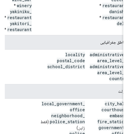
winery
restaurant
*
*
yakiniku
_
danish
_
restaurant
restaurant
*
*
yakitori
_
deli
restaurant
*
مناطق جغرافیایی
locality
administrative
_
postal
_
code
area
_
level
_
1
school
_
district
administrative
_
area
_
level
_
2
country
دولت
local
_
government
_
city
_
hall
office
courthouse
neighborhood
_
embassy
police
_
station
fire
_
station
(فقط
government
_
ژاپن)
police
office