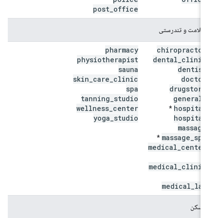
post
_
office
سلامت و تندرستی
pharmacy
chiropractor
physiotherapist
dental
_
clinic
sauna
dentist
skin
_
care
_
clinic
doctor
spa
drugstore
tanning
_
studio
general
_
wellness
_
center
hospital
*
yoga
_
studio
hospital
massage
massage
_
spa
*
medical
_
center
*
medical
_
clinic
*
medical
_
lab
مسکن