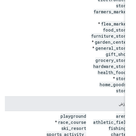
store
farmers
_
market
*
flea
_
market
*
food
_
store
furniture
_
store
garden
_
center
*
general
_
store
*
gift
_
shop
grocery
_
store
hardware
_
store
health
_
food
_
store
*
home
_
goods
_
store
ورزش
playground
arena
race
_
course
athletic
_
field
*
ski
_
resort
fishing
_
sports
_
activity
_
charter