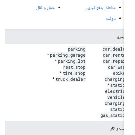
مناطق جغرافیایی
حمل و نقل
دولت
خودرو
parking
car
_
dealer
parking
_
garage
car
_
rental
*
parking
_
lot
car
_
repair
*
rest
_
stop
car
_
wash
tire
_
shop
ebike
_
*
truck
_
dealer
charging
_
*
station
*
electric
_
vehicle
_
charging
_
station
gas
_
station
کسب و کار