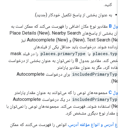
کنید.
به عنوان بخشی از پاسخ تکمیل خودکار (جدید).
ول B
مقادیر نوع مکان اضافی را فهرست می‌کند که ممکن است به
عنوان بخشی از پاسخ‌های Place Details (New)، Nearby Search
(New)، Text Search (New) و Autocomplete (New) نیز
زگردانده شوند. درخواست باید حداقل یکی از فیلدهای
places.type
یا
places.primaryType
را در فیلد mask
مشخص کند. مقادیر جدول B را نمی‌توان به عنوان بخشی از درخواست
تفاده کرد، مگر به عنوان مقادیر پارامتر
includedPrimaryType
برای درخواست Autocomplete
(New
ول C
مجموعه‌های نوعی را که می‌توانند به عنوان مقدار پارامتر
includedPrimaryType
در یک درخواست Autocomplete
(New) استفاده شوند، فهرست می‌کند. مجموعه‌های نوعی را نمی‌توان با
چ مقدار نوع دیگری مشخص کرد.
واع آدرس و انواع مؤلفه آدرس،
انواعی را فهرست می‌کنند که ممکن