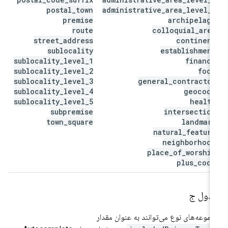
postal
_
town
administrative
_
area
_
level
_
7
premise
archipelago
route
colloquial
_
area
street
_
address
continent
sublocality
establishment
sublocality
_
level
_
1
finance
sublocality
_
level
_
2
food
sublocality
_
level
_
3
general
_
contractor
sublocality
_
level
_
4
geocode
sublocality
_
level
_
5
health
subpremise
intersection
town
_
square
landmark
natural
_
feature
neighborhood
place
_
of
_
worship
plus
_
code
دول ج
موعه‌های نوع می‌توانند به عنوان مقدار