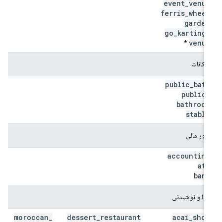
event
_
venue
ferris
_
wheel
garden
go
_
karting
_
venue
*
امکانات
public
_
bath
public
_
bathroom
stable
امور مالی
accounting
atm
bank
غذا و نوشیدنی
moroccan
_
dessert
_
restaurant
acai
_
shop