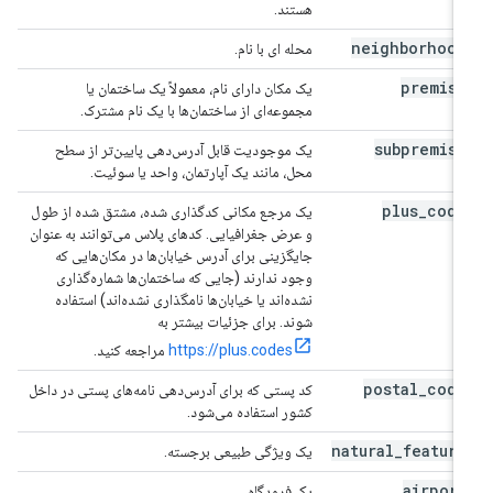
هستند.
neighborhood
محله ای با نام.
premise
یک مکان دارای نام، معمولاً یک ساختمان یا
مجموعه‌ای از ساختمان‌ها با یک نام مشترک.
subpremise
یک موجودیت قابل آدرس‌دهی پایین‌تر از سطح
محل، مانند یک آپارتمان، واحد یا سوئیت.
plus
_
code
یک مرجع مکانی کدگذاری شده، مشتق شده از طول
و عرض جغرافیایی. کدهای پلاس می‌توانند به عنوان
جایگزینی برای آدرس خیابان‌ها در مکان‌هایی که
وجود ندارند (جایی که ساختمان‌ها شماره‌گذاری
نشده‌اند یا خیابان‌ها نامگذاری نشده‌اند) استفاده
شوند. برای جزئیات بیشتر به
https://plus.codes
مراجعه کنید.
postal
_
code
کد پستی که برای آدرس‌دهی نامه‌های پستی در داخل
کشور استفاده می‌شود.
natural
_
feature
یک ویژگی طبیعی برجسته.
airport
یک فرودگاه.