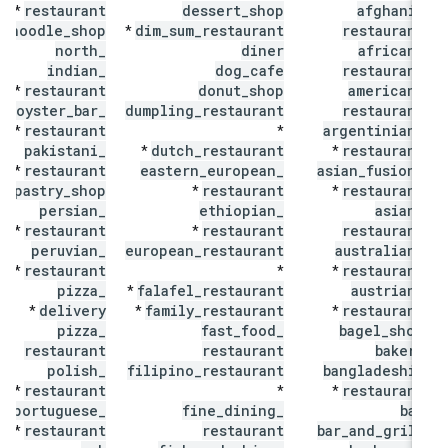
restaurant
dessert
_
shop
afghani
_
*
noodle
_
shop
dim
_
sum
_
restaurant
restaurant
*
*
north
_
diner
african
_
indian
_
dog
_
cafe
restaurant
restaurant
donut
_
shop
american
_
*
oyster
_
bar
_
dumpling
_
restaurant
restaurant
restaurant
argentinian
_
*
*
pakistani
_
dutch
_
restaurant
restaurant
*
*
restaurant
eastern
_
european
_
asian
_
fusion
_
*
pastry
_
shop
restaurant
restaurant
*
*
*
persian
_
ethiopian
_
asian
_
restaurant
restaurant
restaurant
*
*
peruvian
_
european
_
restaurant
australian
_
restaurant
restaurant
*
*
*
pizza
_
falafel
_
restaurant
austrian
_
*
delivery
family
_
restaurant
restaurant
*
*
*
pizza
_
fast
_
food
_
bagel
_
shop
restaurant
restaurant
bakery
polish
_
filipino
_
restaurant
bangladeshi
_
restaurant
restaurant
*
*
*
portuguese
_
fine
_
dining
_
bar
restaurant
restaurant
bar
_
and
_
grill
*