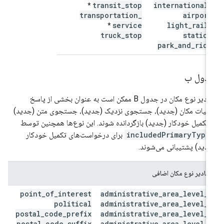
transit
_
stop
international
_
*
transportation
_
airport
service
light
_
rail
_
*
truck
_
stop
station
park
_
and
_
ride
دول ب
مقادیر نوع مکان در جدول B ممکن است به عنوان بخشی از پاسخ
ئیات مکان (جدید)، جستجوی نزدیک (جدید)، جستجوی متن (جدید)
 تکمیل خودکار (جدید) بازگردانده شوند. این نوع‌ها همچنین توسط
includedPrimaryType
برای درخواست‌های تکمیل خودکار
دید) پشتیبانی می‌شوند.
مقادیر نوع مکان اضافی
point
_
of
_
interest
administrative
_
area
_
level
_
3
political
administrative
_
area
_
level
_
4
postal
_
code
_
prefix
administrative
_
area
_
level
_
5
postal
_
code
_
suffix
administrative
_
area
_
level
_
6