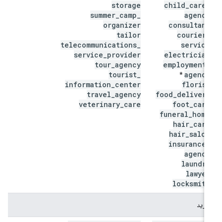
storage
child
_
care
_
summer
_
camp
_
agency
organizer
consultant
tailor
courier
_
telecommunications
_
service
service
_
provider
electrician
tour
_
agency
employment
_
tourist
_
agency
*
information
_
center
florist
travel
_
agency
food
_
delivery
veterinary
_
care
foot
_
care
funeral
_
home
hair
_
care
hair
_
salon
insurance
_
agency
laundry
lawyer
locksmith
خرید