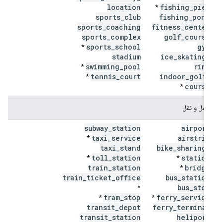
location
fishing
_
pier
*
sports
_
club
fishing
_
pond
sports
_
coaching
fitness
_
center
sports
_
complex
golf
_
course
sports
_
school
gym
*
stadium
ice
_
skating
_
swimming
_
pool
rink
*
tennis
_
court
indoor
_
golf
_
*
course
*
حمل و نقل
subway
_
station
airport
taxi
_
service
airstrip
*
taxi
_
stand
bike
_
sharing
_
toll
_
station
station
*
*
train
_
station
bridge
*
train
_
ticket
_
office
bus
_
station
bus
_
stop
*
tram
_
stop
ferry
_
service
*
*
transit
_
depot
ferry
_
terminal
transit
_
station
heliport