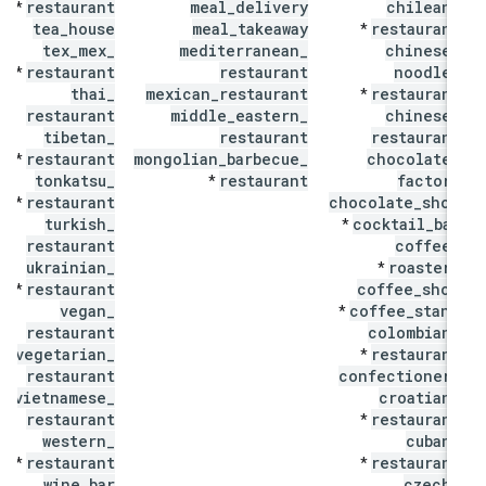
restaurant
meal
_
delivery
chilean
_
*
tea
_
house
meal
_
takeaway
restaurant
*
tex
_
mex
_
mediterranean
_
chinese
_
restaurant
restaurant
noodle
_
*
thai
_
mexican
_
restaurant
restaurant
*
restaurant
middle
_
eastern
_
chinese
_
tibetan
_
restaurant
restaurant
restaurant
mongolian
_
barbecue
_
chocolate
_
*
tonkatsu
_
restaurant
factory
*
restaurant
chocolate
_
shop
*
turkish
_
cocktail
_
bar
*
restaurant
coffee
_
ukrainian
_
roastery
*
restaurant
coffee
_
shop
*
vegan
_
coffee
_
stand
*
restaurant
colombian
_
vegetarian
_
restaurant
*
restaurant
confectionery
vietnamese
_
croatian
_
restaurant
restaurant
*
western
_
cuban
_
restaurant
restaurant
*
*
wine
_
bar
czech
_