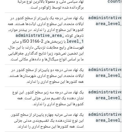
country
نهاد سیاسی ملی، و معمولاً بالاترین نوع مرتبۀ
برگردانده شده توسط ژئوکودر است.
administrative
_
یک نهاد مدنی درجه یک پایین‌تر از سطح کشور. در
area
_
level
_
1
ایالات متحده، این سطوح اداری، ایالت‌ها هستند. همه
کشورها این سطوح اداری را ندارند. در بیشتر موارد،
administrative
_
area
_
نام‌های کوتاه
level
_
1
با زیربخش‌های ISO 3166-2 و سایر
فهرست‌های رایج مطابقت نزدیکی دارند؛ با این حال،
این تضمین نمی‌شود زیرا نتایج کدگذاری جغرافیایی
ما بر اساس انواع سیگنال‌ها و داده‌های مکانی است.
administrative
_
یک نهاد مدنی درجه دو پایین‌تر از سطح کشور. در
area
_
level
_
2
ایالات متحده، این سطوح اداری، شهرستان‌ها هستند.
همه کشورها این سطوح اداری را ندارند.
administrative
_
یک نهاد مدنی درجه سه زیر سطح کشور. این نوع
area
_
level
_
3
نشان دهنده یک تقسیم مدنی جزئی است. همه
کشورها این سطوح اداری را ندارند.
administrative
_
یک نهاد مدنی مرتبه چهارم پایین‌تر از سطح کشور.
area
_
level
_
4
این نوع نشان‌دهنده یک تقسیم‌بندی مدنی جزئی
است. همه کشورها این سطوح اداری را ندارند.