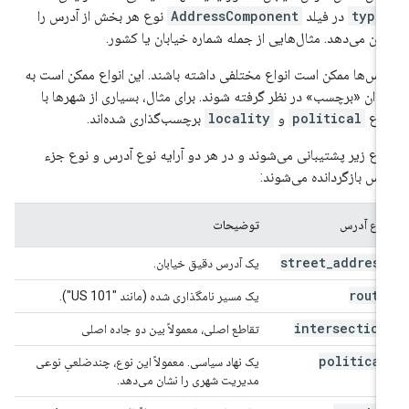
type
در فیلد
AddressComponent
نوع هر بخش از آدرس را
ان می‌دهد. مثال‌هایی از جمله شماره خیابان یا کشور.
رس‌ها ممکن است انواع مختلفی داشته باشند. این انواع ممکن است به
وان «برچسب» در نظر گرفته شوند. برای مثال، بسیاری از شهرها با
واع
political
و
locality
برچسب‌گذاری شده‌اند.
واع زیر پشتیبانی می‌شوند و در هر دو آرایه نوع آدرس و نوع جزء
رس بازگردانده می‌شوند:
نوع آدرس
توضیحات
street
_
address
یک آدرس دقیق خیابان.
route
یک مسیر نامگذاری شده (مانند "US 101").
intersection
تقاطع اصلی، معمولاً بین دو جاده اصلی
political
یک نهاد سیاسی. معمولاً این نوع، چندضلعیِ نوعی
مدیریت شهری را نشان می‌دهد.