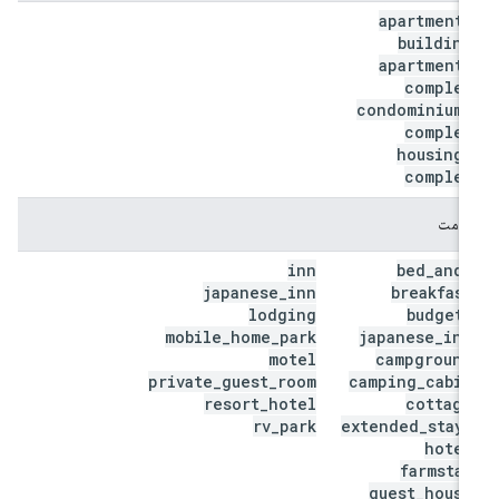
apartment
_
building
apartment
_
complex
condominium
_
complex
housing
_
complex
اقامت
inn
bed
_
and
_
japanese
_
inn
breakfast
lodging
budget
_
mobile
_
home
_
park
japanese
_
inn
motel
campground
private
_
guest
_
room
camping
_
cabin
resort
_
hotel
cottage
rv
_
park
extended
_
stay
_
hotel
farmstay
guest
_
house