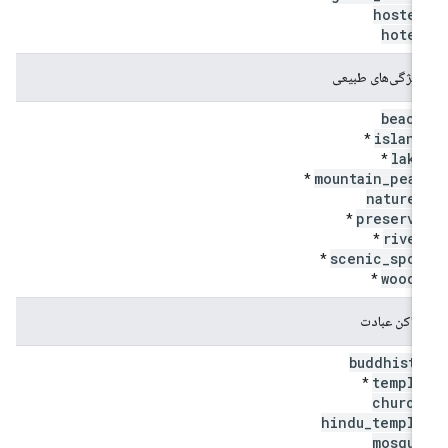
hostel
hotel
ویژگی‌های طبیعی
beach
island
*
lake
*
mountain
_
peak
*
nature
_
preserve
*
river
*
scenic
_
spot
*
woods
*
اماکن عبادت
buddhist
_
temple
*
church
hindu
_
temple
mosque