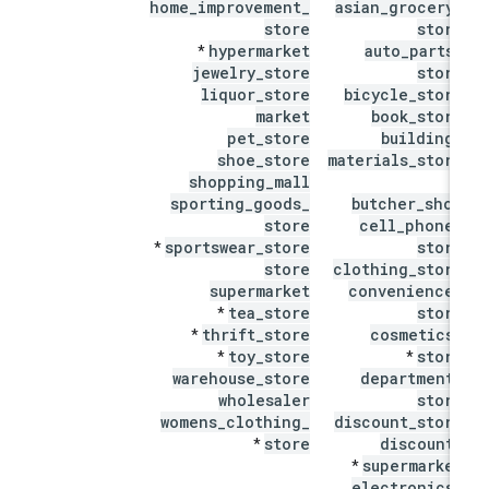
home
_
improvement
_
asian
_
grocery
_
store
store
hypermarket
auto
_
parts
_
*
jewelry
_
store
store
liquor
_
store
bicycle
_
store
market
book
_
store
pet
_
store
building
_
shoe
_
store
materials
_
store
shopping
_
mall
*
sporting
_
goods
_
butcher
_
shop
store
cell
_
phone
_
sportswear
_
store
store
*
store
clothing
_
store
supermarket
convenience
_
tea
_
store
store
*
thrift
_
store
cosmetics
_
*
toy
_
store
store
*
*
warehouse
_
store
department
_
wholesaler
store
womens
_
clothing
_
discount
_
store
store
discount
_
*
supermarket
*
electronics
_