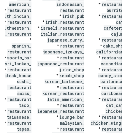
american
_
indonesian
_
restaurant
*
restaurant
restaurant
burrito
_
*
south
_
indian
_
irish
_
pub
restaurant
*
*
restaurant
irish
_
restaurant
cafe
*
*
southwestern
_
israeli
_
restaurant
cafeteria
*
us
_
restaurant
italian
_
restaurant
cajun
_
japanese
_
curry
_
restaurant
*
*
spanish
_
restaurant
cake
_
shop
*
*
restaurant
japanese
_
izakaya
_
californian
_
sports
_
bar
restaurant
restaurant
*
*
*
sri
_
lankan
_
japanese
_
restaurant
cambodian
_
restaurant
juice
_
shop
restaurant
*
*
steak
_
house
kebab
_
shop
candy
_
store
*
sushi
_
korean
_
barbecue
_
cantonese
_
restaurant
restaurant
restaurant
*
*
swiss
_
korean
_
restaurant
caribbean
_
restaurant
latin
_
american
_
restaurant
*
*
taco
_
restaurant
cat
_
cafe
*
restaurant
lebanese
_
restaurant
chicken
_
*
taiwanese
_
lounge
_
bar
restaurant
*
*
restaurant
malaysian
_
chicken
_
wings
_
*
tapas
_
restaurant
restaurant
*
*