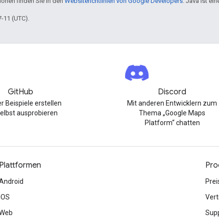
tionen finden Sie in den
Websiterichtlinien von Google Developers
. Java ist e
7-11 (UTC).
GitHub
Discord
r Beispiele erstellen
Mit anderen Entwicklern zum
elbst ausprobieren
Thema „Google Maps
Platform“ chatten
Plattformen
Pro
Android
Prei
iOS
Vert
Web
Sup