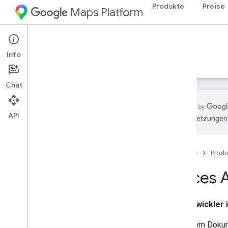
Produkte
Preise
Maps Platform
Web Services
Places API
Info
Leitfäden
Referenzen
Ressourcen
Alt
Chat
API
KI-Übersetzungen 
Places API
Übersicht
Startseite
Produ
Orts-IDs
Ortssymbole
Places 
Einrichtung
Entwickler
Places API einrichten
In diesem Dokum