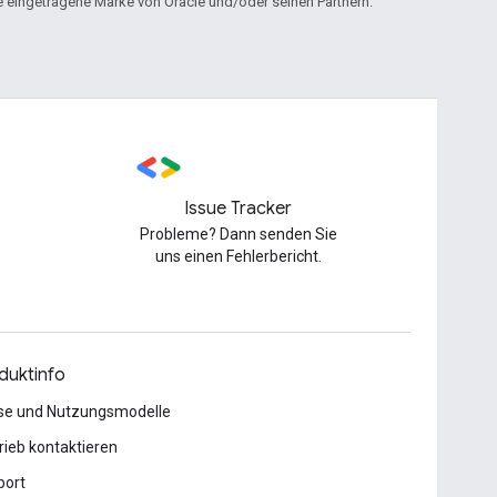
ine eingetragene Marke von Oracle und/oder seinen Partnern.
Issue Tracker
Probleme? Dann senden Sie
uns einen Fehlerbericht.
duktinfo
se und Nutzungsmodelle
rieb kontaktieren
port