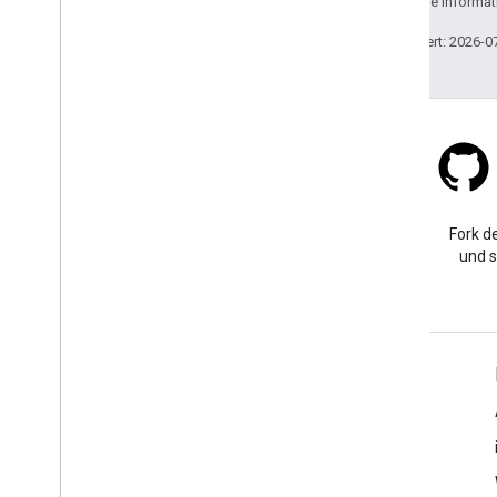
lizenziert. Weitere Informa
Zuletzt aktualisiert: 2026-0
Stack Overflow
Eine Frage mit dem Tag
Fork de
„google-maps“ stellen
und s
Weitere Informationen
FAQ
API-Auswahl
Orts-ID-Suche