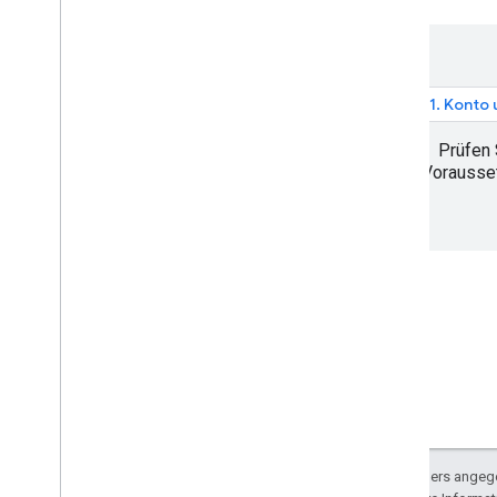
Places API (Neu)
Places API (New) verwenden
Mit Ortsdaten arbeiten (Neu)
Sitzungstokens verwenden
1. Konto
Entlang der Route suchen
KI-basierte Zusammenfassungen
Prüfen 
Link zu Google Maps
Vorausset
Unangemessene Inhalte melden
Clientbibliotheken
Sofern nicht anders angege