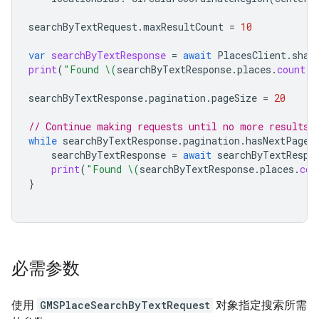
searchByTextRequest
.
maxResultCount
=
10
var
searchByTextResponse
=
await
PlacesClient
.
shar
print
(
"Found 
\(
searchByTextResponse
.
places
.
count
)
 
searchByTextResponse
.
pagination
.
pageSize
=
20
// Continue making requests until no more results 
while
searchByTextResponse
.
pagination
.
hasNextPage
searchByTextResponse
=
await
searchByTextRespo
print
(
"Found 
\(
searchByTextResponse
.
places
.
cou
}
必需参数
使用
GMSPlaceSearchByTextRequest
对象指定搜索所需