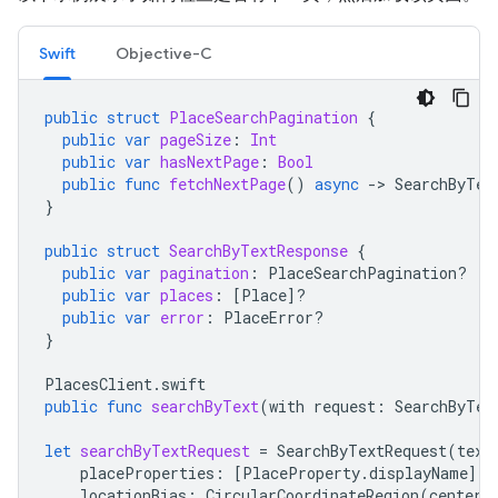
Swift
Objective-C
public
struct
PlaceSearchPagination
{
public
var
pageSize
:
Int
public
var
hasNextPage
:
Bool
public
func
fetchNextPage
()
async
-
>
SearchByTex
}
public
struct
SearchByTextResponse
{
public
var
pagination
:
PlaceSearchPagination
?
public
var
places
:
[
Place
]?
public
var
error
:
PlaceError
?
}
PlacesClient
.
swift
public
func
searchByText
(
with
request
:
SearchByTex
let
searchByTextRequest
=
SearchByTextRequest
(
text
placeProperties
:
[
PlaceProperty
.
displayName
],
locationBias
:
CircularCoordinateRegion
(
center
: