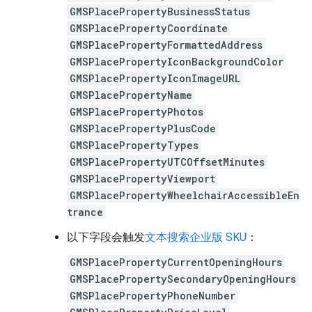
GMSPlacePropertyBusinessStatus
GMSPlacePropertyCoordinate
GMSPlacePropertyFormattedAddress
GMSPlacePropertyIconBackgroundColor
GMSPlacePropertyIconImageURL
GMSPlacePropertyName
GMSPlacePropertyPhotos
GMSPlacePropertyPlusCode
GMSPlacePropertyTypes
GMSPlacePropertyUTCOffsetMinutes
GMSPlacePropertyViewport
GMSPlacePropertyWheelchairAccessibleEn
trance
以下字段会触发
文本搜索企业版 SKU
：
GMSPlacePropertyCurrentOpeningHours
GMSPlacePropertySecondaryOpeningHours
GMSPlacePropertyPhoneNumber