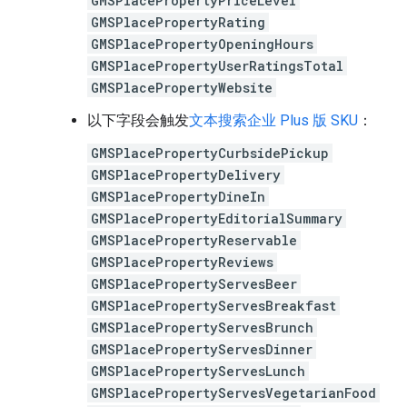
GMSPlacePropertyPriceLevel
GMSPlacePropertyRating
GMSPlacePropertyOpeningHours
GMSPlacePropertyUserRatingsTotal
GMSPlacePropertyWebsite
以下字段会触发
文本搜索企业 Plus 版 SKU
：
GMSPlacePropertyCurbsidePickup
GMSPlacePropertyDelivery
GMSPlacePropertyDineIn
GMSPlacePropertyEditorialSummary
GMSPlacePropertyReservable
GMSPlacePropertyReviews
GMSPlacePropertyServesBeer
GMSPlacePropertyServesBreakfast
GMSPlacePropertyServesBrunch
GMSPlacePropertyServesDinner
GMSPlacePropertyServesLunch
GMSPlacePropertyServesVegetarianFood