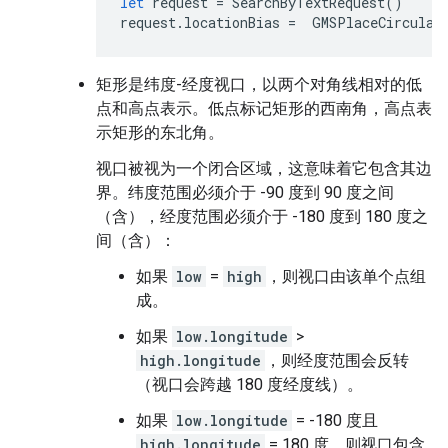
let
request
=
SearchByTextRequest
()
request
.
locationBias
=
GMSPlaceCircular
矩形是纬度-经度视口，以两个对角线相对的低
点和高点表示。低点标记矩形的西南角，高点表
示矩形的东北角。
视口被视为一个闭合区域，这意味着它包含其边
界。纬度范围必须介于 -90 度到 90 度之间
（含），经度范围必须介于 -180 度到 180 度之
间（含）：
如果
low
=
high
，则视口由该单个点组
成。
如果
low.longitude
>
high.longitude
，则经度范围会反转
（视口会跨越 180 度经度线）。
如果
low.longitude
= -180 度且
high.longitude
= 180 度，则视口包含