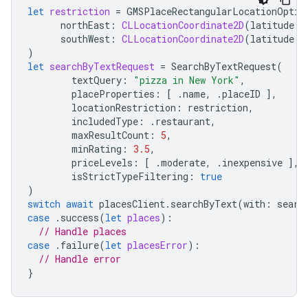
let
restriction
=
GMSPlaceRectangularLocationOptio
northEast
:
CLLocationCoordinate2D
(
latitude
:
southWest
:
CLLocationCoordinate2D
(
latitude
:
)
let
searchByTextRequest
=
SearchByTextRequest
(
textQuery
:
"pizza in New York"
,
placeProperties
:
[
.
name
,
.
placeID
],
locationRestriction
:
restriction
,
includedType
:
.
restaurant
,
maxResultCount
:
5
,
minRating
:
3.5
,
priceLevels
:
[
.
moderate
,
.
inexpensive
],
isStrictTypeFiltering
:
true
)
switch
await
placesClient
.
searchByText
(
with
:
searc
case
.
success
(
let
places
):
// Handle places
case
.
failure
(
let
placesError
):
// Handle error
}