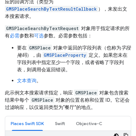
应的回调方法（类型为
GMSPlaceSearchByTextResultCallback
），来发出文
本搜索请求。
GMSPlaceSearchByTextRequest
对象用于指定请求的所
有
必需
参数和
可选
参数。必需参数包括：
要在
GMSPlace
对象中返回的字段列表（也称为
字段
掩码
），由
GMSPlaceProperty
定义。如果您未在
字段列表中指定至少一个字段，或者省略了字段列
表，则调用会返回错误。
文本查询
。
此示例文本搜索请求指定，响应
GMSPlace
对象包含搜索
结果中每个
GMSPlace
对象的位置名称和位置 ID。它还会
过滤响应，以仅返回类型为“餐厅”的地点。
Places Swift SDK
Swift
Objective-C