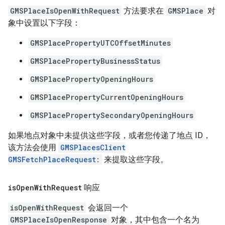
GMSPlaceIsOpenWithRequest
方法要求在
GMSPlace
对
象中设置以下字段：
GMSPlacePropertyUTCOffsetMinutes
GMSPlacePropertyBusinessStatus
GMSPlacePropertyOpeningHours
GMSPlacePropertyCurrentOpeningHours
GMSPlacePropertySecondaryOpeningHours
如果地点对象中未提供这些字段，或者您传递了地点 ID，
该方法会使用
GMSPlacesClient
GMSFetchPlaceRequest:
来提取这些字段。
is
Open
With
Request
响应
isOpenWithRequest
会返回一个
GMSPlaceIsOpenResponse
对象，其中包含一个名为