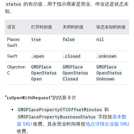
status
的布尔值，用于指示商家是营业、停业还是状态未
知。
语言
打开时的值
关闭时的值
状态未知时的值
true
false
nil
Places
Swift
.
open
.
closed
.
unknown
Swift
GMSPlace
GMSPlace
GMSPlace
Objective-
Open
Status
Open
Status
Open
Status
C
Open
Closed
Unknown
“
is
Open
With
Request
”的结算卡片
GMSPlacePropertyUTCOffsetMinutes
和
GMSPlacePropertyBusinessStatus
字段按
基本数
据 SKU
收费。其余营业时间将按
地点详情企业版 SKU
收费。