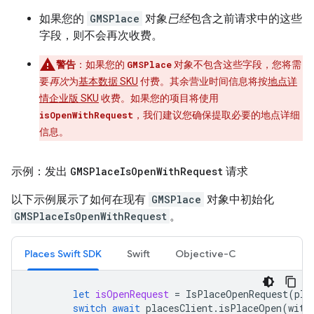
如果您的
GMSPlace
对象
已经
包含之前请求中的这些
字段，则不会再次收费。
警告
：如果您的
GMSPlace
对象不包含这些字段，您将需
要
再次
为
基本数据 SKU
付费。其余营业时间信息将按
地点详
情企业版 SKU
收费。如果您的项目将使用
isOpenWithRequest
，我们建议您确保提取必要的地点详细
信息。
示例：发出
GMSPlace
Is
Open
With
Request
请求
以下示例展示了如何在现有
GMSPlace
对象中初始化
GMSPlaceIsOpenWithRequest
。
Places Swift SDK
Swift
Objective-C
let
isOpenRequest
=
IsPlaceOpenRequest
(
pla
switch
await
placesClient
.
isPlaceOpen
(
with