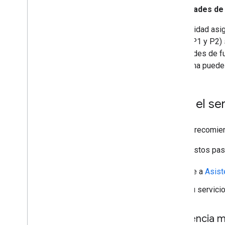
Prioridades de
La prioridad asi
(como P1 y P2) 
solicitudes de f
problema puede c
Elige el s
Google recomien
Sigue estos pas
Ve a
Asist
Tu servicio
Asistencia 