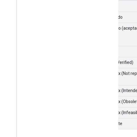
New
Asignado
En curso (acepta
Fijo
Fixed (Verified)
Won't fix (Not re
Won't fix (Intend
Won't fix (Obsole
Won't fix (Infeasi
Duplicate