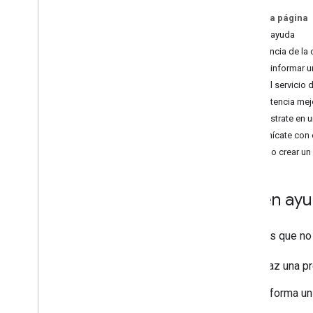
En esta página
Facturación y supervisión
Obtén ayuda
Uso y facturación
Asistencia de la
Informes y Monitoring
Cómo informar un
Elige el servicio
Políticas y condiciones
Asistencia me
Políticas y atribuciones
Regístrate en u
Condiciones del Servicio
Comunícate con e
Cómo crear un 
Obtén ay
¿Sientes que no
Haz una p
Informa un 