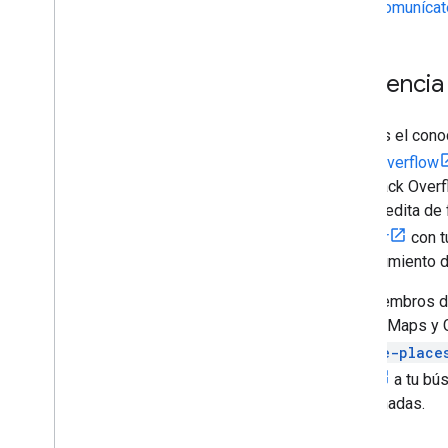
Comunícate
Asistencia
Usamos el conoc
Stack Overflow
iOS. Stack Over
que se edita de 
acceder
con t
mantenimiento d
Los miembros de
Google Maps y G
google-place
maps
a tu bús
relacionadas.