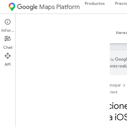
Productos
Preci
Maps Platform
iOS
Places SDK for iOS
Información
Guías
Referencia
Ejemplos
Recursos
Here
Chat
API
traducciones real
Asistencia
Opciones de asistencia
Página principal
Notas de la versión
Recursos
Notas de la versión: SDK de Places
para Swift para i
OS
Opcione
Mantente informado
Condiciones de Uso
para i
O
Detalles de privacidad de la App Store
de Apple