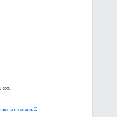
u app.
imiento de errores
.