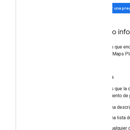
Hacer una pre
Cómo infor
Si crees que enc
Google Maps Plat
errores
.
Errores
Si crees que la 
seguimiento de p
Una descri
Una lista 
Cualquier 