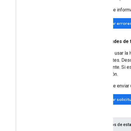
Antes de informar
Buscar errore
Solicitudes de
Puedes usar la H
existentes. Des
importante. Si e
la función.
Antes de enviar u
Buscar solicit
Códigos de esta