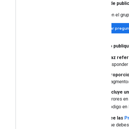
Antes de publi
Busca en el grup
Buscar pregun
Cuando publiqu
Haz refer
responder 
Proporcio
fragmentos
Incluye u
errores en 
código en 
Lee las
P
que debes 