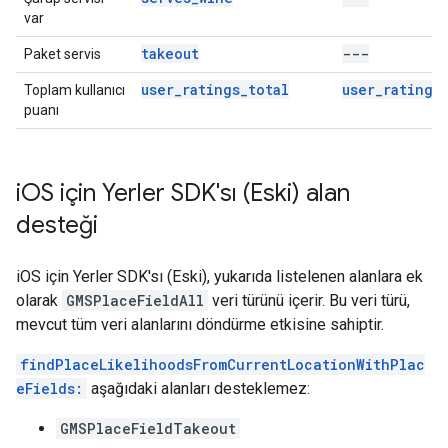
var
takeout
---
Paket servis
user_ratings_total
user_ratings
Toplam kullanıcı
puanı
i
OS için Yerler SDK'sı (Eski) alan
desteği
iOS için Yerler SDK'sı (Eski), yukarıda listelenen alanlara ek
olarak
GMSPlaceFieldAll
veri türünü içerir. Bu veri türü,
mevcut tüm veri alanlarını döndürme etkisine sahiptir.
findPlaceLikelihoodsFromCurrentLocationWithPlac
eFields:
aşağıdaki alanları desteklemez:
GMSPlaceFieldTakeout