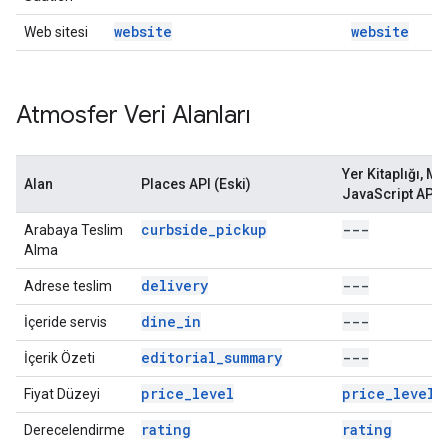
website
website
Web sitesi
Atmosfer Veri Alanları
Yer Kitaplığı, M
Alan
Places API (Eski)
JavaScript API
curbside_pickup
---
Arabaya Teslim
Alma
delivery
---
Adrese teslim
dine_in
---
İçeride servis
editorial_summary
---
İçerik Özeti
price_level
price_level
Fiyat Düzeyi
rating
rating
Derecelendirme