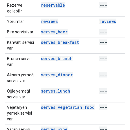
reservable
---
Rezerve
edilebilir
reviews
reviews
Yorumlar
serves_beer
---
Bira servisi var
serves_breakfast
---
Kahvaltı servisi
var
serves_brunch
---
Brunch servisi
var
serves_dinner
---
Akşam yemeği
servisi var
serves_lunch
---
Öğle yemeği
servisi var
serves_vegetarian_food
---
Vejetaryen
yemek servisi
var
serves_wine
---
Şarap servisi