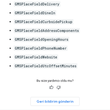
GMSPlaceFieldDelivery
GMSPlaceFieldDineIn
GMSPlaceFieldCurbsidePickup
GMSPlaceFieldAddressComponents
GMSPlaceFieldOpeningHours
GMSPlaceFieldPhoneNumber
GMSPlaceFieldWebsite
GMSPlaceFieldUtcOffsetMinutes
Bu size yardımcı oldu mu?
Geri bildirim gönderin