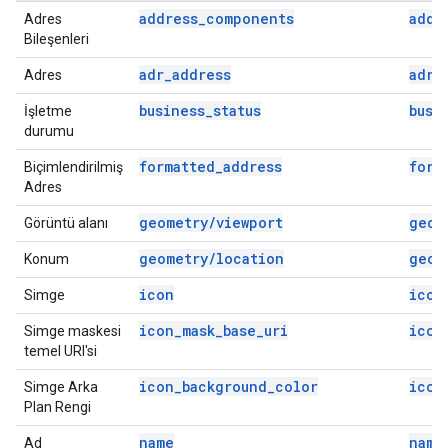
address_components
addr
Adres
Bileşenleri
adr_address
adr_
Adres
business_status
busi
İşletme
durumu
formatted_address
form
Biçimlendirilmiş
Adres
geometry/viewport
geom
Görüntü alanı
geometry/location
geom
Konum
icon
icon
Simge
icon_mask_base_uri
icon
Simge maskesi
temel URI'si
icon_background_color
icon
Simge Arka
Plan Rengi
name
name
Ad