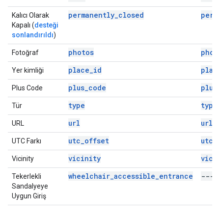
permanently_closed
perm
Kalıcı Olarak
Kapalı (
desteği
sonlandırıldı
)
photos
phot
Fotoğraf
place_id
plac
Yer kimliği
plus_code
plus
Plus Code
type
type
Tür
url
url
URL
utc_offset
utc_
UTC Farkı
vicinity
vici
Vicinity
wheelchair_accessible_entrance
---
Tekerlekli
Sandalyeye
Uygun Giriş