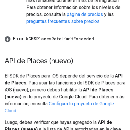
más rentables durante el mes de la migración.
Para obtener información sobre los niveles de
precios, consulta la
página de precios
y las
preguntas frecuentes sobre precios
.
Error:
k
GMSPlaces
Rate
Limit
Exceeded
API de Places (nuevo)
El SDK de Places para iOS depende del servicio de la
API
de Places
. Para usar las funciones del SDK de Places para
iOS (nuevo), primero debes habilitar la
API de Places
(nueva)
en tu proyecto de Google Cloud. Para obtener más
información, consulta
Configura tu proyecto de Google
Cloud
.
Luego, debes verificar que hayas agregado la
API de
Places (nueva)
a la lista de APIs autorizadas en la clave