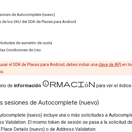
esiones de Autocomplete (nuevo)
os de los SKU del SDK de Places para Android
olicitudes de aumento de cuota
 las Condiciones de Uso
usar el SDK de Places para Android, debes incluir una
clave de API
en tod
os.
información
cono de
información
para ver el índice
as sesiones de Autocomplete (nuevo)
tocomplete (nuevo) incluye una o más solicitudes a Autocomplet
s Validation. El mismo token de sesión se pasa a la solicitud de
Place Details (nuevo) o de Address Validation.