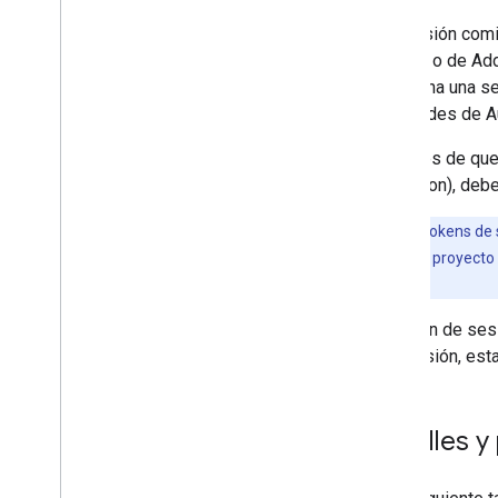
Una sesión comie
(nuevo) o de Add
abandona una ses
solicitudes de 
Después de que u
Validation), deb
Nota:
Los tokens de 
otra que usa el proyect
sesión.
Un token de sesi
otra sesión, est
Detalles y