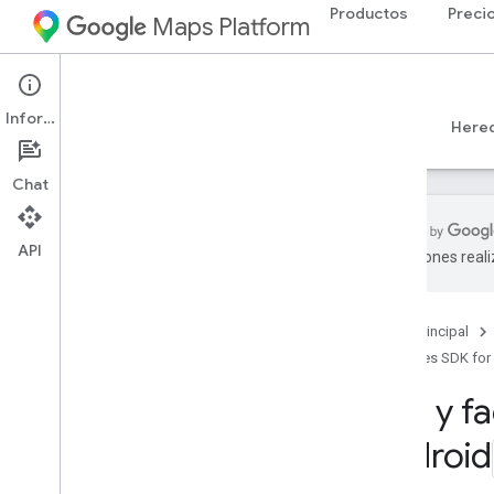
Productos
Preci
Maps Platform
Android
Places SDK for Android
Información
Guías
Referencia
Ejemplos
Recursos
Here
Chat
API
traducciones real
Asistencia
Opciones de asistencia
Página principal
Prácticas recomendadas para la
administración de la memoria
Places SDK for
Notas de la versión
Uso y f
Mantente informado
Condiciones de Uso
Android
Facturación y supervisión