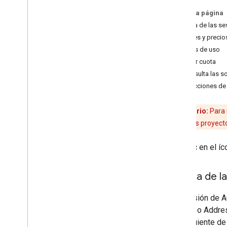
Uso y facturación
En esta página
Informes y Monitoring
Acerca de las s
Detalles y preci
Políticas y condiciones
Límites de uso
Políticas y atribuciones
Ajustar cuota
Condiciones del Servicio
Consulta las s
Prepárate para los requisitos de
Restricciones de
divulgación de datos de Google Play
Recordatorio:
Para 
cada uno de tus proyect
Haz clic en el í
Acerca de l
Una sesión de Au
(nuevo) o Addres
subsiguiente de 