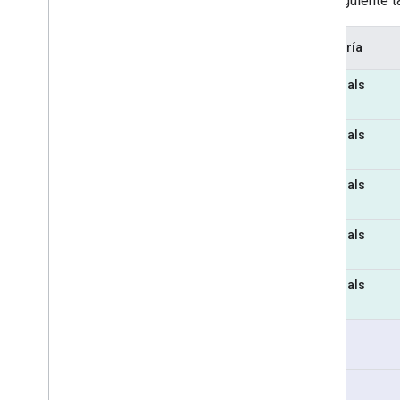
En la siguiente 
Categoría
Essentials
Essentials
Essentials
Essentials
Essentials
Pro
Pro