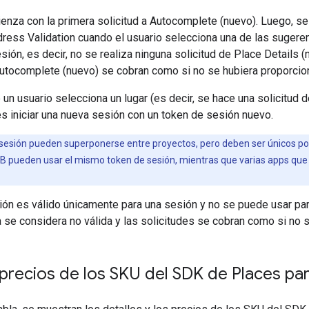
nza con la primera solicitud a Autocomplete (nuevo). Luego, se 
ress Validation cuando el usuario selecciona una de las sugere
ión, es decir, no se realiza ninguna solicitud de Place Details (
Autocomplete (nuevo) se cobran como si no se hubiera proporcio
n usuario selecciona un lugar (es decir, se hace una solicitud 
es iniciar una nueva sesión con un token de sesión nuevo.
sesión pueden superponerse entre proyectos, pero deben ser únicos por
o B pueden usar el mismo token de sesión, mientras que varias apps qu
ón es válido únicamente para una sesión y no se puede usar para
a se considera no válida y las solicitudes se cobran como si no
 precios de los SKU del SDK de Places pa