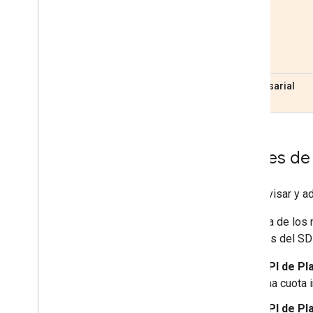
Empresarial
Límites de
Para revisar y a
La cuota de los
métodos del SDK
API de Pl
una cuota 
API de Pl