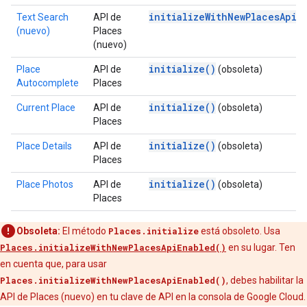
initializeWithNewPlacesApiE
Text Search
API de
(nuevo)
Places
(nuevo)
initialize()
Place
API de
(obsoleta)
Autocomplete
Places
initialize()
Current Place
API de
(obsoleta)
Places
initialize()
Place Details
API de
(obsoleta)
Places
initialize()
Place Photos
API de
(obsoleta)
Places
Obsoleta:
El método
Places.initialize
está obsoleto. Usa
Places.initializeWithNewPlacesApiEnabled()
en su lugar. Ten
en cuenta que, para usar
Places.initializeWithNewPlacesApiEnabled()
, debes habilitar la
API de Places (nuevo) en tu clave de API en la consola de Google Cloud.