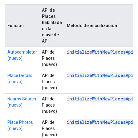
API de
Places
habilitada
Función
Método de inicialización
en la
clave de
API
initializeWithNewPlacesApiE
Autocompletar
API de
(nuevo)
Places
(nuevo)
initializeWithNewPlacesApiE
Place Details
API de
(nuevo)
Places
(nuevo)
initializeWithNewPlacesApiE
Nearby Search
API de
(nuevo)
Places
(nuevo)
initializeWithNewPlacesApiE
Place Photos
API de
(nuevo)
Places
(nuevo)