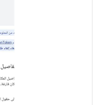
ملاحظة:
لمزيد من المعلو
يمكنك استخدام
ionToken
يضمن إصدار رمز إلغاء إلغاء ط
ردود تفاصيل 
تعرض تفاصيل المكان
بيانات المكان فارغة،
النتيجة).
للوصول إلى حقول الب