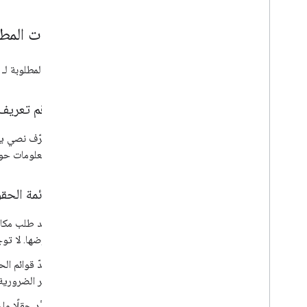
المعلمات المط
المعلمات المطلوبة لـ
رقم تعريف 
معرّف نصي يح
المعلومات حول
قائمة الحق
عند طلب مكان،
عرضها. لا توج
تُعدّ قوائم 
غير الضرورية.
حدِّد حقلًا واح