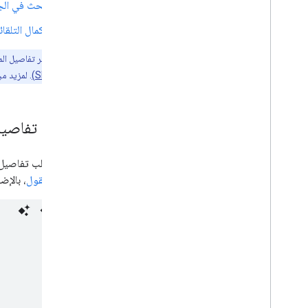
إضافات KTX Kotlin
البحث في الج
مكتبة Rx للأماكن
الإكمال التلقا
المكوّن الإضافي Secrets Gradle
ملاحظة:
تتوفّر تفاصيل المكان (جديد) في Places SDK لنظام التشغيل Android الإصدار 
تطوير البرامج (SDK)
. لمزيد من المعلوم
طلبات تفاصيل
يمكنك طلب تفاصيل 
و
قائمة حقول
، بالإض