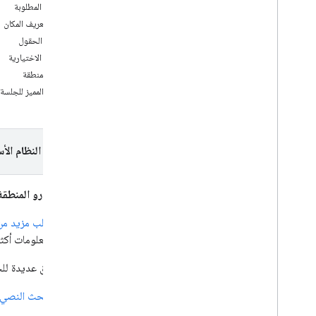
استخدام App Check لتأمين مفتاح واجهة
المعلمات المطلوبة
برمجة التطبيقات
رقم تعريف المكان
الإصدارات
قائمة الحقول
المعلمات الاختيارية
البرامج التعليمية
رمز المنطقة
إكمال نموذج عنوان تلقائيًا
الرمز المميز للجلسة
حزمة تطوير برامج الأماكن (جديدة)
إكمال تلقائي (جديد)
تفاصيل المكان (جديد)
اختيار النظام الأ
البحث في الأماكن القريبة (ميزة جديدة)
صور المكان (جديدة)
مطوّرو المنطقة ا
البحث النصي (جديد)
استخدام بيانات الأماكن (جديد)
يمكنك طلب مزيد من 
Places UI Kit
(جديد) معلومات أكثر
استخدام الرموز المميزة للجلسة
هناك طرق عديدة للح
البحث على طول المسار
البحث النصي 
المكتبات المفتوحة المصدر