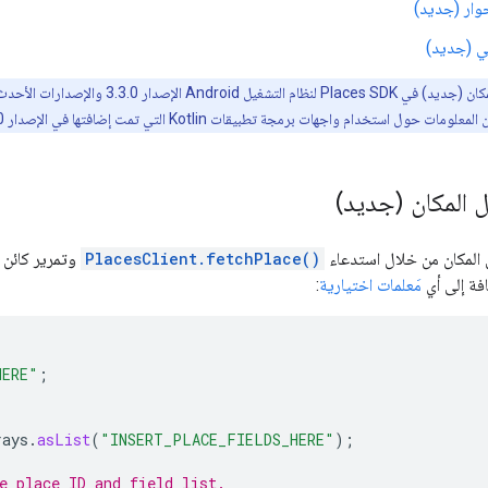
وار (جديد)
ئي (جديد)
3.3.0 والإصدارات الأحدث. لمزيد من المعلومات، يُرجى الاطّلاع على مقالة
ات حول استخدام واجهات برمجة تطبيقات Kotlin التي تمت إضافتها في الإصدار 4.0.0، يُرجى الاطّلاع على
 المكان (جديد)
المكان من خلال استدعاء
PlacesClient.fetchPlace()
وتمرير كائن
افة إلى أي
مَعلمات اختيارية
:
HERE"
;
rays
.
asList
(
"INSERT_PLACE_FIELDS_HERE"
);
e place ID and field list.