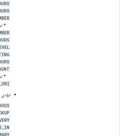
OURS
OURS
MBER
* استخ
MBER
OURS
EVEL
TING
OURS
OUNT
* استخ
_URI
تؤدي ا
DOGS
CKUP
VERY
E_IN
MARY