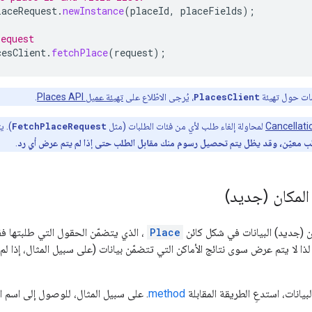
laceRequest
.
newInstance
(
placeId
,
placeFields
);
request
cesClient
.
fetchPlace
(
request
);
مات حول تهيئة
PlacesClient
، يُرجى الاطّلاع على
تهيئة عميل Places API
.
Cancellat
لمحاولة إلغاء طلب لأي من فئات الطلبات (مثل
FetchPlaceRequest
). ي
لب معيّن، وقد يظل يتم تحصيل رسوم منك مقابل الطلب حتى إذا لم يتم عرض أي رد
.
المكان (جديد)
 (جديد) البيانات في شكل كائن
Place
، الذي يتضمّن الحقول التي طلبتها 
 لذا لا يتم عرض سوى نتائج الأماكن التي تتضمّن بيانات (على سبيل المثال، إذا
يانات، استدعِ الطريقة المقابلة
method
. على سبيل المثال، للوصول إلى اسم ا