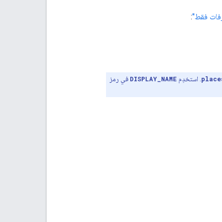
ّفات فقط"
:
place
. استخدِم
DISPLAY_NAME
في رمز