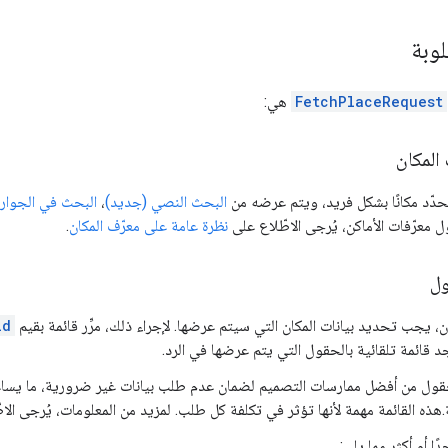
لوبة
FetchPlaceRequest
هي:
المكان
دّد مكانًا بشكل فريد، ويتم عرضه من
البحث النصي (جديد)
،
البحث في الجوار
 معرّفات الأماكن، يُرجى الاطّلاع على
نظرة عامة على معرّف المكان
.
ول
 يجب تحديد بيانات المكان التي سيتم عرضها. لإجراء ذلك، مرِّر قائمة بقيم
ld
د قائمة تلقائية بالحقول التي يتم عرضها في الرد.
الحقول من أفضل ممارسات التصميم لضمان عدم طلب بيانات غير ضرورية، ما يساع
هذه القائمة مهمة لأنها تؤثر في تكلفة كل طلب. لمزيد من المعلومات، يُرجى الا
دًا أو أكثر مما يلي: