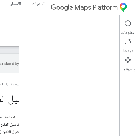
المنتجات
الأسعار
Maps Platform
Places SDK for Android
Android
معلومات
الأدلة
المرجع
نماذج
الموارد
قديمة
دردشة
واجهة برمجة التطبيقات
حزمة تطوير برامج الأماكن لأجهزة Android
الصفحة الرئيسية
ال
نظرة عامة
أرقام تعريف الأماكن
تفاصيل ال
رموز الأماكن
الإعداد
على هذه الصفحة
إعداد Places SDK for Android
طلبات تفاصيل المكان
إعداد مشروع في "استوديو Android"
ردود تفاصيل المكان (