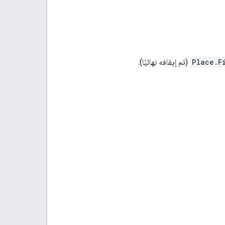
Place.F
(تم إيقافه نهائيًا).