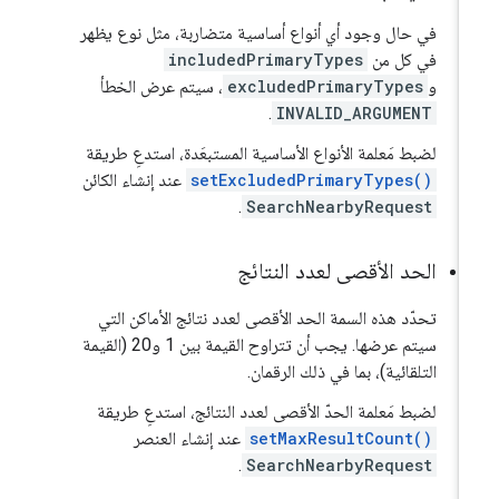
في حال وجود أي أنواع أساسية متضاربة، مثل نوع يظهر
في كل من
includedPrimaryTypes
و
excludedPrimaryTypes
، سيتم عرض الخطأ
.
INVALID_ARGUMENT
لضبط مَعلمة الأنواع الأساسية المستبعَدة، استدعِ طريقة
setExcludedPrimaryTypes()
عند إنشاء الكائن
.
SearchNearbyRequest
الحد الأقصى لعدد النتائج
تحدّد هذه السمة الحد الأقصى لعدد نتائج الأماكن التي
سيتم عرضها. يجب أن تتراوح القيمة بين 1 و20 (القيمة
التلقائية)، بما في ذلك الرقمان.
لضبط مَعلمة الحدّ الأقصى لعدد النتائج، استدعِ طريقة
setMaxResultCount()
عند إنشاء العنصر
.
SearchNearbyRequest