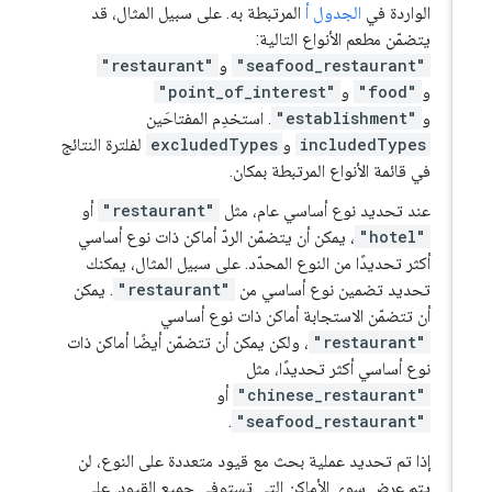
الواردة في
الجدول أ
المرتبطة به. على سبيل المثال، قد
يتضمّن مطعم الأنواع التالية:
"seafood_restaurant"
و
"restaurant"
و
"food"
و
"point_of_interest"
و
"establishment"
. استخدِم المفتاحَين
includedTypes
و
excludedTypes
لفلترة النتائج
في قائمة الأنواع المرتبطة بمكان.
عند تحديد نوع أساسي عام، مثل
"restaurant"
أو
"hotel"
، يمكن أن يتضمّن الردّ أماكن ذات نوع أساسي
أكثر تحديدًا من النوع المحدّد. على سبيل المثال، يمكنك
تحديد تضمين نوع أساسي من
"restaurant"
. يمكن
أن تتضمّن الاستجابة أماكن ذات نوع أساسي
"restaurant"
، ولكن يمكن أن تتضمّن أيضًا أماكن ذات
نوع أساسي أكثر تحديدًا، مثل
"chinese_restaurant"
أو
.
"seafood_restaurant"
إذا تم تحديد عملية بحث مع قيود متعددة على النوع، لن
يتم عرض سوى الأماكن التي تستوفي جميع القيود. على