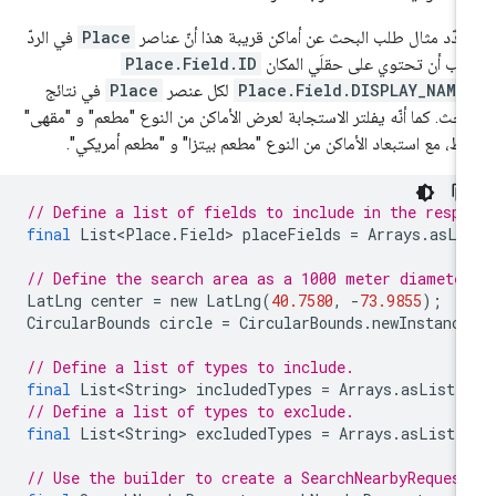
دّد مثال طلب البحث عن أماكن قريبة هذا أنّ عناصر
Place
في الردّ
ب أن تحتوي على حقلَي المكان
Place.Field.ID
Place.Field.DISPLAY_NAME
لكل عنصر
Place
في نتائج
بحث. كما أنّه يفلتر الاستجابة لعرض الأماكن من النوع "مطعم" و "مقهى"
ط، مع استبعاد الأماكن من النوع "مطعم بيتزا" و "مطعم أمريكي".
// Define a list of fields to include in the respo
final
List<Place
.
Field
>
placeFields
=
Arrays
.
asLi
// Define the search area as a 1000 meter diamete
LatLng
center
=
new
LatLng
(
40.7580
,
-
73.9855
);
CircularBounds
circle
=
CircularBounds
.
newInstance
// Define a list of types to include.
final
List<String>
includedTypes
=
Arrays
.
asList
(
// Define a list of types to exclude.
final
List<String>
excludedTypes
=
Arrays
.
asList
(
// Use the builder to create a SearchNearbyReques