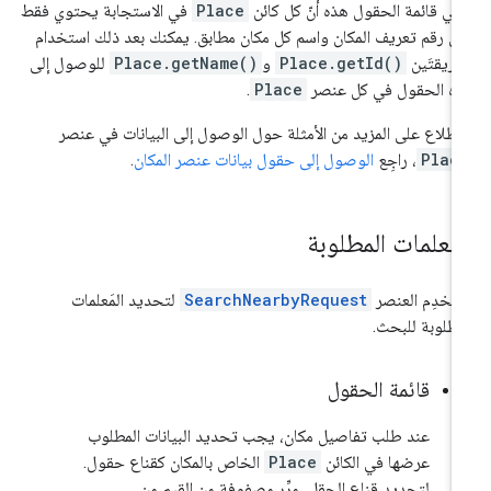
ني قائمة الحقول هذه أنّ كل كائن
Place
في الاستجابة يحتوي فقط
ى رقم تعريف المكان واسم كل مكان مطابق. يمكنك بعد ذلك استخدام
طريقتَين
Place.getId()
و
Place.getName()
للوصول إلى
ه الحقول في كل عنصر
Place
.
اطّلاع على المزيد من الأمثلة حول الوصول إلى البيانات في عنصر
Plac
، راجِع
الوصول إلى حقول بيانات عنصر المكان
.
لمعلمات المطلوبة
تخدِم العنصر
SearchNearbyRequest
لتحديد المَعلمات
مطلوبة للبحث.
قائمة الحقول
عند طلب تفاصيل مكان، يجب تحديد البيانات المطلوب
عرضها في الكائن
Place
الخاص بالمكان كقناع حقول.
لتحديد قناع الحقل، مرِّر مصفوفة من القيم من