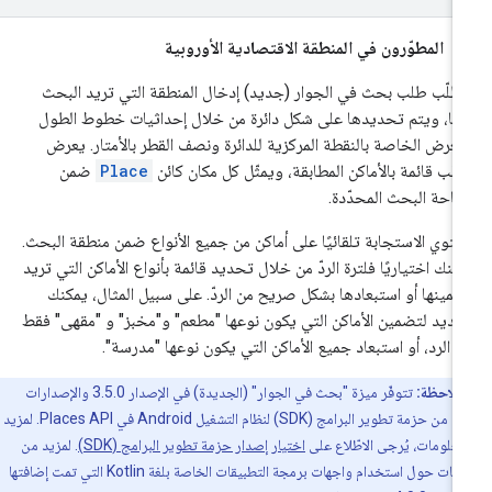
المطوّرون في المنطقة الاقتصادية الأوروبية
طلّب طلب بحث في الجوار (جديد) إدخال المنطقة التي تريد البحث
ها، ويتم تحديدها على شكل دائرة من خلال إحداثيات خطوط الطول
لعرض الخاصة بالنقطة المركزية للدائرة ونصف القطر بالأمتار. يعرض
طلب قائمة بالأماكن المطابقة، ويمثّل كل مكان كائن
Place
ضمن
احة البحث المحدّدة.
توي الاستجابة تلقائيًا على أماكن من جميع الأنواع ضمن منطقة البحث.
كنك اختياريًا فلترة الردّ من خلال تحديد قائمة بأنواع الأماكن التي تريد
مينها أو استبعادها بشكل صريح من الردّ. على سبيل المثال، يمكنك
ديد لتضمين الأماكن التي يكون نوعها "مطعم" و"مخبز" و "مقهى" فقط
 الرد، أو استبعاد جميع الأماكن التي يكون نوعها "مدرسة".
ملاحظة:
تتوفّر ميزة "بحث في الجوار" (الجديدة) في الإصدار 3.5.0 والإصدارات
الأحدث من حزمة تطوير البرامج (SDK) لنظام التشغيل Android في Places API. لمزيد
معلومات، يُرجى الاطّلاع على
اختيار إصدار حزمة تطوير البرامج (SDK)
. لمزيد من
المعلومات حول استخدام واجهات برمجة التطبيقات الخاصة بلغة Kotlin التي تمت إضافتها