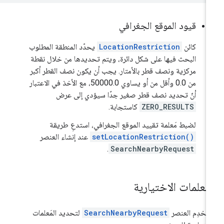
قيود الموقع الجغرافي
كائن
LocationRestriction
يحدّد المنطقة المطلوب
البحث فيها على شكل دائرة، ويتم تحديدها من خلال نقطة
مركزية ونصف قطر بالأمتار. يجب أن يكون نصف القطر أكبر
من 0.0 وأقل من أو يساوي 50000.0، مع الأخذ في الاعتبار
أنّ تحديد نصف قطر صغير جدًا سيؤدي إلى عرض
ZERO_RESULTS
كاستجابة.
لضبط مَعلمة تقييد الموقع الجغرافي، استدعِ طريقة
setLocationRestriction()
عند إنشاء العنصر
.
SearchNearbyRequest
لمعلمات الاختيارية
تخدِم العنصر
SearchNearbyRequest
لتحديد المَعلمات