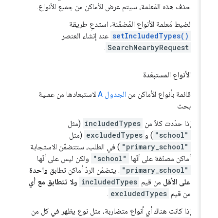
حذف هذه المَعلمة، سيتم عرض الأماكن من جميع الأنواع.
لضبط مَعلمة الأنواع المُضمّنة، استدعِ طريقة
setIncludedTypes()
عند إنشاء العنصر
.
SearchNearbyRequest
الأنواع المستبعَدة
قائمة بأنواع الأماكن من
الجدول A
لاستبعادها من عملية
بحث
إذا حدّدت كلاً من
includedTypes
(مثل
"school"
) و
excludedTypes
(مثل
"primary_school"
) في الطلب، ستتضمّن الاستجابة
أماكن مصنّفة على أنّها
"school"
ولكن ليس على أنّها
"primary_school"
. يتضمّن الردّ أماكن تطابق
واحدة
على الأقل
من قيم
includedTypes
و
لا تتطابق مع أي
من قيم
excludedTypes
.
إذا كانت هناك أي أنواع متضاربة، مثل نوع يظهر في كل من