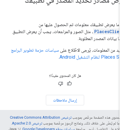
رض مصادر تحديد المصدر في تطبيقك
دما يعرض تطبيقك معلومات تم الحصول عليها من
PlacesClien
، مثل الصور والمراجعات، يجب أن يعرض التطبيق
ضًا بيانات المصدر المطلوبة.
زيد من المعلومات، يُرجى الاطّلاع على
سياسات حزمة تطوير البرامج
Places لنظام التشغيل Android
.
هل كان المحتوى مفيدًا؟
إرسال ملاحظات
ّ محتوى هذه الصفحة مرخّص بموجب
ترخيص Creative Commons Attribution
4‏
ما لم يُنصّ على خلاف ذلك، ونماذج الرموز مرخّصة بموجب
ترخيص Apache 2.0‏
.
اطّلاع على التفاصيل، يُرجى مراجعة
سياسات موقع Google Developers‏
. إنّ Java