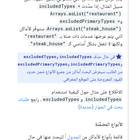
سبيل المثال، إذا حدّدت
includedTypes =
Arrays.asList("restaurant")
و
excludedPrimaryTypes =
Arrays.asList("steak_house")
، ستوفّر الأماكن
التي يتم عرضها خدمات ذات صلة بـ
"restaurant"
ولكنها لا تعمل بشكل أساسي كـ
"steak_house"
.
في حال حذف
includedTypes
و
excludedTypes
و
includedPrimaryTypes
و
excludedPrimaryTypes
من الطلب، سيعرض البحث أماكن من جميع الأنواع ضمن حدود
القيود المفروضة على الموقع الجغرافي.
للاطّلاع على مثال حول كيفية استخدام
includedTypes
و
excludedTypes
، راجِع
طلبات
بحث في الجوار (جديدة)
.
الأنواع المضمَّنة
قائمة بأنواع الأماكن من
الجدول أ
للبحث عنها في حال