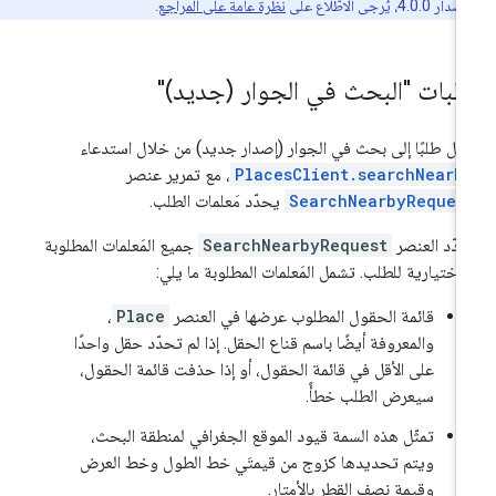
4، يُرجى الاطّلاع على
نظرة عامة على المراجع
.
لبات "البحث في الجوار (جديد)"
سِل طلبًا إلى بحث في الجوار (إصدار جديد) من خلال استدعاء
PlacesClient.searchNearb
، مع تمرير عنصر
SearchNearbyReques
يحدّد مَعلمات الطلب.
دّد العنصر
SearchNearbyRequest
جميع المَعلمات المطلوبة
لاختيارية للطلب. تشمل المَعلمات المطلوبة ما يلي:
قائمة الحقول المطلوب عرضها في العنصر
Place
،
والمعروفة أيضًا باسم قناع الحقل. إذا لم تحدّد حقل واحدًا
على الأقل في قائمة الحقول، أو إذا حذفت قائمة الحقول،
سيعرض الطلب خطأً.
تمثّل هذه السمة قيود الموقع الجغرافي لمنطقة البحث،
ويتم تحديدها كزوج من قيمتَي خط الطول وخط العرض
وقيمة نصف القطر بالأمتار.