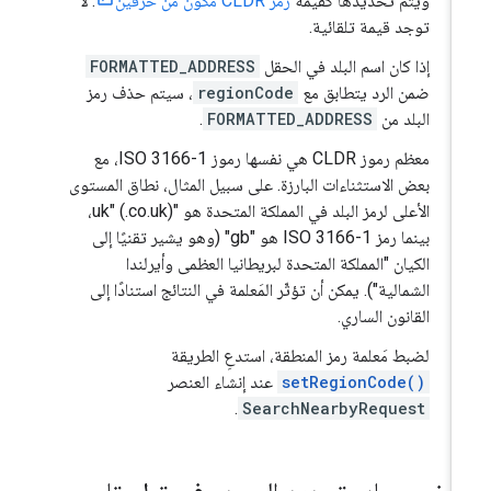
ويتم تحديدها كقيمة
رمز CLDR مكوّن من حرفَين
. لا
توجد قيمة تلقائية.
إذا كان اسم البلد في الحقل
FORMATTED_ADDRESS
ضمن الرد يتطابق مع
regionCode
، سيتم حذف رمز
البلد من
FORMATTED_ADDRESS
.
معظم رموز CLDR هي نفسها رموز ISO 3166-1، مع
بعض الاستثناءات البارزة. على سبيل المثال، نطاق المستوى
الأعلى لرمز البلد في المملكة المتحدة هو "uk" (.co.uk)،
بينما رمز ISO 3166-1 هو "gb" (وهو يشير تقنيًا إلى
الكيان "المملكة المتحدة لبريطانيا العظمى وأيرلندا
الشمالية"). يمكن أن تؤثّر المَعلمة في النتائج استنادًا إلى
القانون الساري.
لضبط مَعلمة رمز المنطقة، استدعِ الطريقة
setRegionCode()
عند إنشاء العنصر
.
SearchNearbyRequest