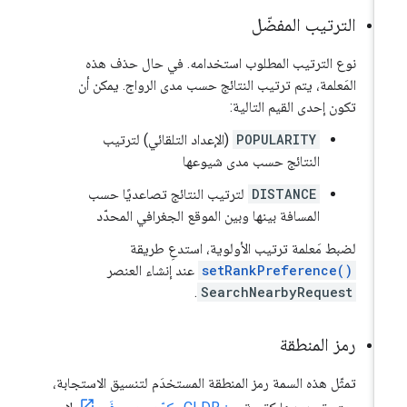
الترتيب المفضّل
نوع الترتيب المطلوب استخدامه. في حال حذف هذه
المَعلمة، يتم ترتيب النتائج حسب مدى الرواج. يمكن أن
تكون إحدى القيم التالية:
POPULARITY
(الإعداد التلقائي) لترتيب
النتائج حسب مدى شيوعها
DISTANCE
لترتيب النتائج تصاعديًا حسب
المسافة بينها وبين الموقع الجغرافي المحدّد
لضبط مَعلمة ترتيب الأولوية، استدعِ طريقة
setRankPreference()
عند إنشاء العنصر
.
SearchNearbyRequest
رمز المنطقة
تمثّل هذه السمة رمز المنطقة المستخدَم لتنسيق الاستجابة،