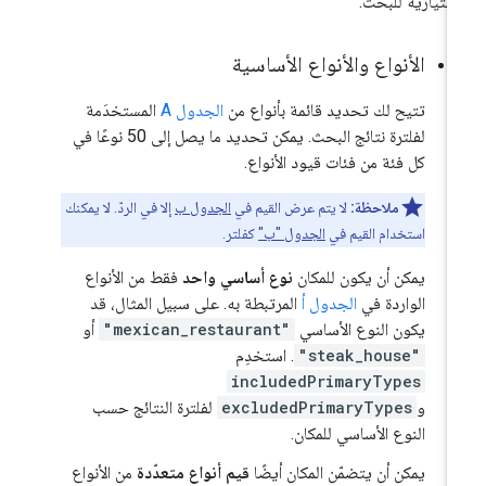
اختيارية للبحث.
الأنواع والأنواع الأساسية
تتيح لك تحديد قائمة بأنواع من
الجدول A
المستخدَمة
لفلترة نتائج البحث. يمكن تحديد ما يصل إلى 50 نوعًا في
كل فئة من فئات قيود الأنواع.
ملاحظة:
لا يتم عرض القيم في
الجدول ب
إلا في الردّ. لا يمكنك
استخدام القيم في
الجدول "ب"
كفلتر.
يمكن أن يكون للمكان
نوع أساسي واحد
فقط من الأنواع
الواردة في
الجدول أ
المرتبطة به. على سبيل المثال، قد
يكون النوع الأساسي
"mexican_restaurant"
أو
"steak_house"
. استخدِم
includedPrimaryTypes
و
excludedPrimaryTypes
لفلترة النتائج حسب
النوع الأساسي للمكان.
يمكن أن يتضمّن المكان أيضًا
قيم أنواع متعدّدة
من الأنواع