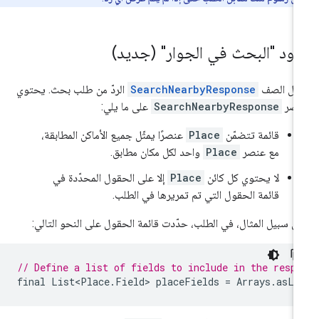
دود "البحث في الجوار" (جديد)
ثّل الصف
SearchNearbyResponse
الردّ من طلب بحث. يحتوي
نصر
SearchNearbyResponse
على ما يلي:
قائمة تتضمّن
Place
عنصرًا يمثّل جميع الأماكن المطابقة،
مع عنصر
Place
واحد لكل مكان مطابق.
لا يحتوي كل كائن
Place
إلا على الحقول المحدّدة في
قائمة الحقول التي تم تمريرها في الطلب.
ى سبيل المثال، في الطلب، حدّدت قائمة الحقول على النحو التالي:
// Define a list of fields to include in the respo
final
List<Place
.
Field
>
placeFields
=
Arrays
.
asLi