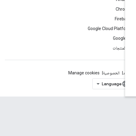
Chrom
Fireba
Google Cloud Platfo
Google 
ّ المنتجات
بنود
الخصوصية
Manage cookies