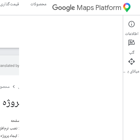
محصولات
قیمت‌گذاری
Maps Platform
Navigation SDK for iOS
iOS
اطلاعات
راهنما
مرجع
نمونه ها
منابع
گپ
میانای برنامه‌سازی کاربردی
Navigation SDK برای i
OS
صفحه اصلی
محصول
نمای کلی
نسخه ی نمایشی را امتحان کنید
یک پروژه Xcode راه اندازی کنید
راه اندازی
نمای کلی راه اندازی و الزامات
در این صفحه
Navigation SDK را برای i
OS تنظیم کنید
مرحله ۱: نصب نرم‌افزارهای مورد نیاز
یک پروژه Xcode راه اندازی کنید
مرحله 2: ایجاد پروژه Xcode و نصب SDK ناوبری