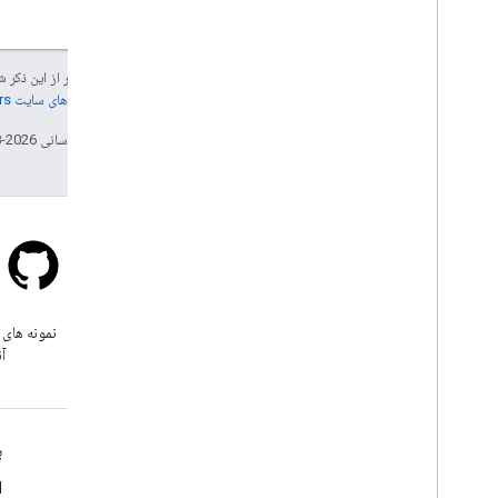
جز در مواردی که غیر از این ذک
جزئیات، به
خطمشی‌های سایت Google Developers‏
تاریخ آخرین به‌روزرسانی 2026-08-06 به‌وقت ساعت هماهنگ جهانی.
سرریز پشته
زیر برچسب google-maps-sdk-
نمونه های 
ios سوال بپرسید.
آن
بیشتر بدانید
ب
پرسشگان
d