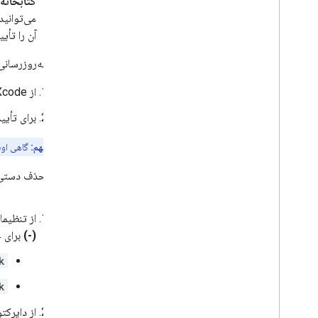
کتابخانه‌ها (Libraries) و محتوای جاسازی‌شده
آن را تأیی
برای به‌روزرسان
از Xcode، به مسیر
برای تأی
مهم:
گاهی اوقات، م
کنید:
از تنظیمات پ
(-)
برای حذف framework
k
k
از دایرکتوری 