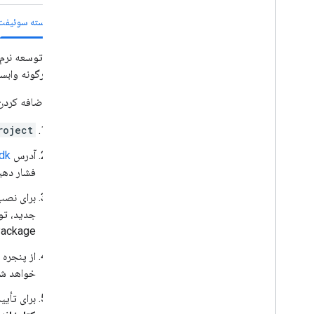
مدیر بسته سوئیفت
تجربه مسیر
مقدمه
کیت توسعه نرم‌افزار ناوبری (on SDK
مسیر به نقاط ناوبری
که هرگونه وابستگی موجود به K
تنظیمات برگزیده مسیریابی را تنظیم کنید
نقاط بین راه را مدیریت کنید
برای اضافه کردن SDK به یک پروژه جدید یا موجود، مراحل زیر را دنبال 
اطلاعات مسیر را دریافت کنید
یک مسیر را برنامه ریزی کنید
roject
آدرس
dk
کتابخانه های چند پلتفرمی
فشار دهی
ناوبری برای Flutter و React Native
برای نص
Package" کلیک کن
از پنجره
خواهد شد
برای تأی