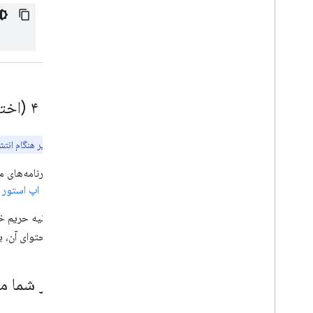
مرحله ۴ (اختیاری): بررسی فایل مانیفست حریم خصوصی اپل
نکته:
موارد زیر هنگام انتش
اپل برای برنامه‌های
خصوصی اپ استور ا
بررسی محتوای آن، یک
اگر شما م