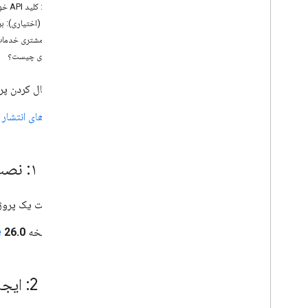
مرحله ۳: کلید API خود را به پروژه اضافه کنید
آموزش ها
مرحله ۴ (اختیاری): بررسی فایل مانیفست حریم خصوصی اپل
مسیری را پیمایش کنید
اگر شما مشتری خدما
به رویدادهای ناوبری گوش دهید
قدم بعدی چیست؟
تجربه ناوبری گوگل
پس از فعال کردن پرداخت و ایجاد کلید API، آماده‌اید تا پروژه e
مقدمه
یادداشت‌های انتشار
ب
رابط کاربری ناوبری را تغییر دهید
دوربین را تنظیم کنید
هشدارهای سرعت سنج را پیکربندی کنید
مرحله ۱: نصب نرم‌افزارهای مورد نیاز
حالت های معمولی و کم نور
پیکربندی اختلالات زمان واقعی
سفارشی کردن سبک های نقشه
برای ساخت یک پروژه با استفاده از Navigation SDK برای S
نسخه
26.0
e
تجربه ناوبری سفارشی
مقدمه
راهنمایی سفارشی ایجاد کنید
مرحله 2: ایجاد پروژه Xcode و نصب SDK ناوبری
جزئیات در مورد فید داده گام به گام
ناوبری را برای Car
Play فعال کنید