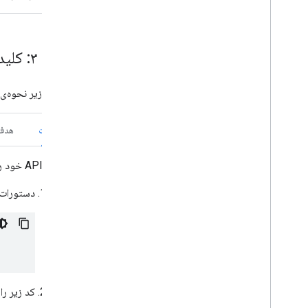
مرحله ۳: کلید API خود را به پروژه اضافه کنید
مثال‌های زیر نحوه‌ی اضافه کردن کلید API ب
سویفت
هدف
کلید API خود را به صورت زیر به
دستورات import زیر را اضافه کن
کد زیر را