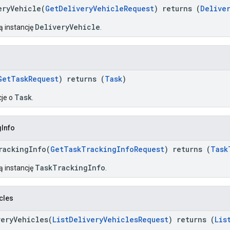
eryVehicle(
GetDeliveryVehicleRequest
) returns (
Delive
DeliveryVehicle
ą instancję
.
GetTaskRequest
) returns (
Task
)
Task
cje o
.
gInfo
rackingInfo(
GetTaskTrackingInfoRequest
) returns (
Task
TaskTrackingInfo
ą instancję
.
cles
veryVehicles(
ListDeliveryVehiclesRequest
) returns (
Lis