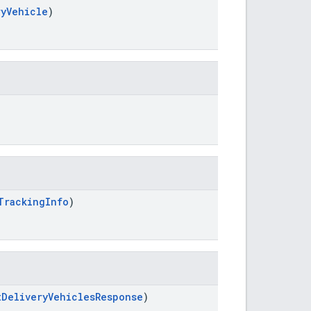
ryVehicle
)
TrackingInfo
)
tDeliveryVehiclesResponse
)