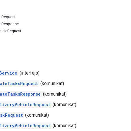
ksRequest
ksResponse
hicleRequest
Service
(interfejs)
ateTasksRequest
(komunikat)
ateTasksResponse
(komunikat)
liveryVehicleRequest
(komunikat)
skRequest
(komunikat)
liveryVehicleRequest
(komunikat)