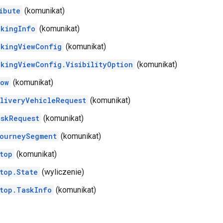
ibute
(komunikat)
kingInfo
(komunikat)
kingViewConfig
(komunikat)
kingViewConfig.VisibilityOption
(komunikat)
dow
(komunikat)
liveryVehicleRequest
(komunikat)
skRequest
(komunikat)
ourneySegment
(komunikat)
top
(komunikat)
top.State
(wyliczenie)
top.TaskInfo
(komunikat)