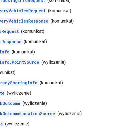
rackingInfoRequest
(komunikat)
veryVehiclesRequest
(komunikat)
veryVehiclesResponse
(komunikat)
sRequest
(komunikat)
sResponse
(komunikat)
Info
(komunikat)
Info.PointSource
(wyliczenie)
unikat)
rneySharingInfo
(komunikat)
te
(wyliczenie)
kOutcome
(wyliczenie)
kOutcomeLocationSource
(wyliczenie)
pe
(wyliczenie)