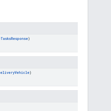
eTasksResponse
)
DeliveryVehicle
)