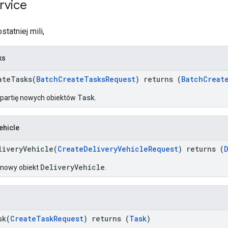
rvice
tatniej mili,
ks
ateTasks(
BatchCreateTasksRequest
) returns (
BatchCreat
Task
 partię nowych obiektów
.
ehicle
liveryVehicle(
CreateDeliveryVehicleRequest
) returns (
DeliveryVehicle
 nowy obiekt
.
sk(
CreateTaskRequest
) returns (
Task
)