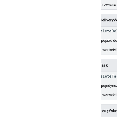
Tworzy i zwraca
DeleteDeliveryV
rpc DeleteDe
Usuwa pojazd do
Zwraca wartość 
DeleteTask
rpc DeleteTa
Usuwa pojedyncz
Zwraca wartość 
GetDeliveryVehi