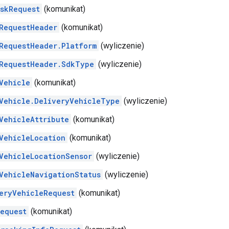
skRequest
(komunikat)
RequestHeader
(komunikat)
RequestHeader.Platform
(wyliczenie)
RequestHeader.SdkType
(wyliczenie)
Vehicle
(komunikat)
Vehicle.DeliveryVehicleType
(wyliczenie)
VehicleAttribute
(komunikat)
VehicleLocation
(komunikat)
VehicleLocationSensor
(wyliczenie)
VehicleNavigationStatus
(wyliczenie)
eryVehicleRequest
(komunikat)
equest
(komunikat)