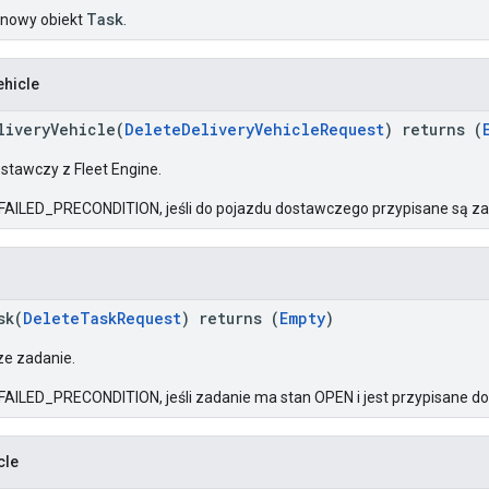
Task
 nowy obiekt
.
ehicle
liveryVehicle(
DeleteDeliveryVehicleRequest
) returns (
stawczy z Fleet Engine.
FAILED_PRECONDITION, jeśli do pojazdu dostawczego przypisane są za
sk(
DeleteTaskRequest
) returns (
Empty
)
e zadanie.
FAILED_PRECONDITION, jeśli zadanie ma stan OPEN i jest przypisane d
cle