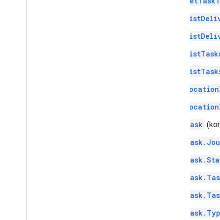
GetTaskT
ListDeli
ListDeli
ListTask
ListTask
Location
Location
Task
(kom
Task.Jou
Task.Sta
Task.Tas
Task.Tas
Task.Ty