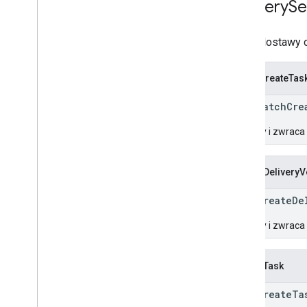
Delivery
Se
usługi dostawy os
BatchCreateTas
rpc BatchCre
Tworzy i zwraca
CreateDeliveryV
rpc CreateDe
Tworzy i zwraca
CreateTask
rpc CreateTa