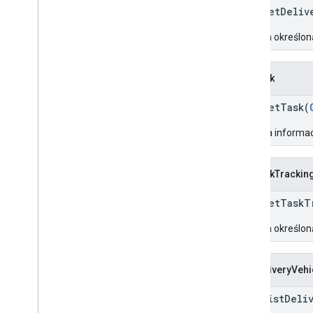
rpc GetDeliv
Zwraca określon
GetTask
rpc GetTask(
Pobiera informa
GetTaskTrackin
rpc GetTaskT
Zwraca określon
ListDeliveryVehi
rpc ListDeli