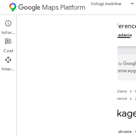
Usługi mobilne
Maps Platform
Mobility Services
Fleet Engine
Referenc
Informacje
Przegląd
Podróże na żądanie
Zaplanowane zadania
Czat
Interfejs API
Tłumaczenia wyge
Fleet Engine API – dokumentacja RPC
Przegląd
Strona główna
google
.
geo
.
type
Reference
google
.
type
maps
.
fleetengine
.
delivery
.
v1
,
Packag
Fleet Engine API – informacje o REST
Na tej stronie