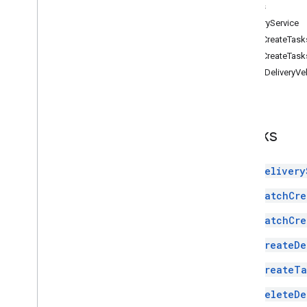
Indeks
DeliveryService
BatchCreateTas
BatchCreateTas
CreateDeliveryVe
Indeks
Delivery
BatchCre
BatchCre
CreateDe
CreateTa
DeleteDe