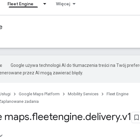
Fleet Engine
Więcej
e
Google używa technologii AI do tłumaczenia treści na Twój prefe
nerowane przez AI mogą zawierać błędy.
Usługi
Google Maps Platform
Mobility Services
Fleet Engine
Zaplanowane zadania
e maps
.
fleetengine
.
delivery
.
v1