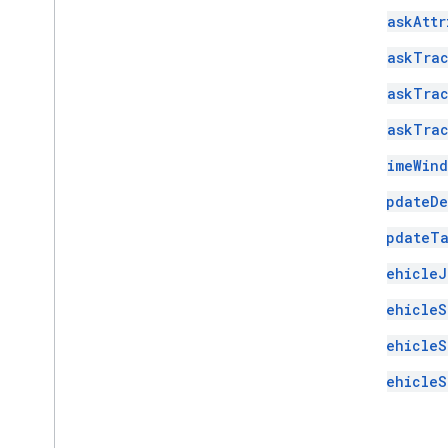
TaskAttr
TaskTrac
TaskTrac
TaskTrac
TimeWin
UpdateDe
UpdateTa
VehicleJ
VehicleS
VehicleS
VehicleS