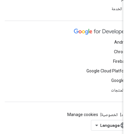
ود الخدمة
Andro
Chrom
Fireba
Google Cloud Platfo
Google 
ّ المنتجات
بنود
الخصوصية
Manage cookies