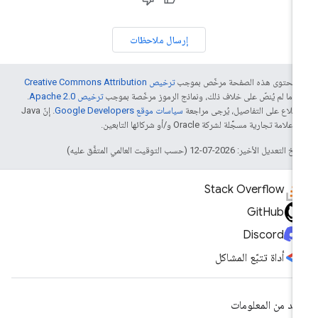
إرسال ملاحظات
ّ محتوى هذه الصفحة مرخّص بموجب
ترخيص Creative Commons Attribution
4‏
ما لم يُنصّ على خلاف ذلك، ونماذج الرموز مرخّصة بموجب
ترخيص Apache 2.0‏
.
اطّلاع على التفاصيل، يُرجى مراجعة
سياسات موقع Google Developers‏
. إنّ Java
لامة تجارية مسجَّلة لشركة Oracle و/أو شركائها التابعين.
التعديل الأخير: 2026-07-12 (حسب التوقيت العالمي المتفَّق عليه)
Stack Overflow
GitHub
Discord
أداة تتبّع المشاكل
يد من المعلومات