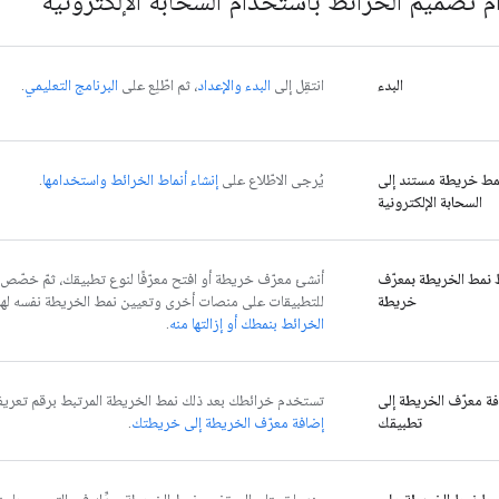
 تصميم الخرائط باستخدام السحابة الإلكترونية
البدء
انتقِل إلى
البدء والإعداد
، ثم اطّلِع على
البرنامج التعليمي
.
نمط خريطة مستند إلى
يُرجى الاطّلاع على
إنشاء أنماط الخرائط واستخدامها
.
السحابة الإلكترونية
 نمط الخريطة بمعرّف
أنشئ معرّف خريطة أو افتح معرّفًا لنوع تطبيقك، ثمّ خصّص
خريطة
للتطبيقات على منصات أخرى وتعيين نمط الخريطة نفسه لها. 
الخرائط بنمطك أو إزالتها منه
.
ة معرّف الخريطة إلى
تستخدم خرائطك بعد ذلك نمط الخريطة المرتبط برقم تعريف ا
تطبيقك
إضافة معرّف الخريطة إلى خريطتك
.