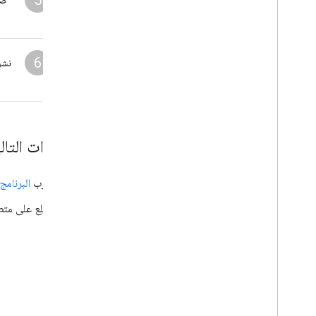
5
ضب
6
نشر 
الخطوات التال
جرِّب
البرنامج
اطّلِع على مت