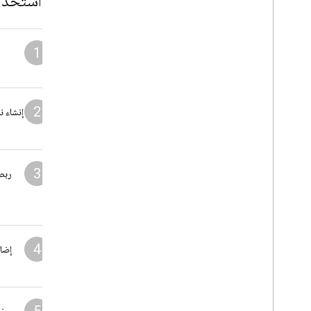
كيفية استخدام
1
2
إنشاء 
3
ربط
4
إضاف