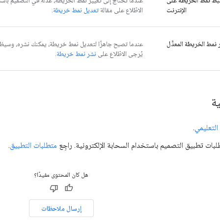
ط نمط الخريطة على
عندما تحتاج إلى تغيير نمط الخريطة، عدِّله في التصميم باست
الإنترنت
الاطّلاع على مقالة
تعديل نمط خريطة
.
نمط الخريطة المعدَّل
عندما تصبح جاهزًا لتعديل نمط خريطة، يمكنك نشره، وسيظه
يُرجى الاطّلاع على
نشر نمط خريطة
.
ية
 التعليمي
.
طلبات تطبيق التصميم باستخدام السحابة الإلكترونية. راجِع
متطلبات التطبيق
.
هل كان المحتوى مفيدًا؟
إرسال ملاحظات