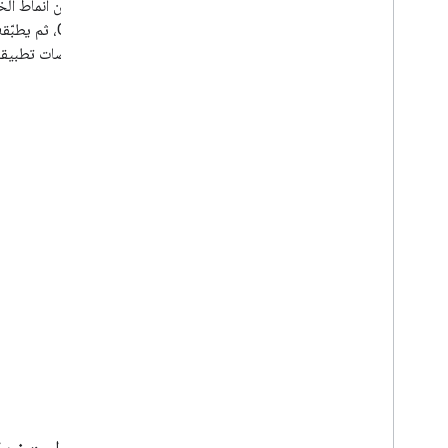
Console، ث
جميع منصات تطبيقك