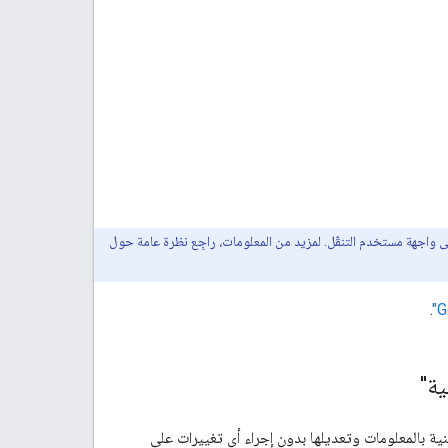
قة بالتعديلات المقبولة على واجهة مستخدم التنقّل. لمزيد من المعلومات، راجِع نظرة عامة حول
.
ية"
ية بالمعلومات وتعديلها بدون إجراء أي تغييرات على