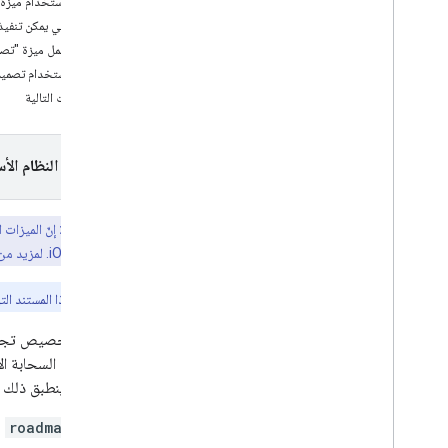
أسباب استخدام ميزة "
نظرة عامّة
المهام التي يمكن تنف
إدارة أرقام تعريف الخرائط
طريقة عمل ميزة "تصمي
تصميم الخرائط المستنِد إلى السحابة
الإلكترونية
كيفية استخدام تصميم 
نظرة عامة
الخطوات التالية
البدء
إنشاء أنماط الخرائط واستخدامها
تعديل إعدادات الخريطة
اختيار النظام الأ
أمثلة على الأنماط والإرشادات
تحديد المشاكل وحلّها
ميزة مدفوعة:
إنّ الميزات 
تنسيق JSON
على Android وiOS. لمزيد من المعلومات، يُرجى الاطّلاع على
خدمات ويب
الميزات في هذا المستند ال
أفضل الممارسات
العناصر. ينطبق ذلك ع
roadmap