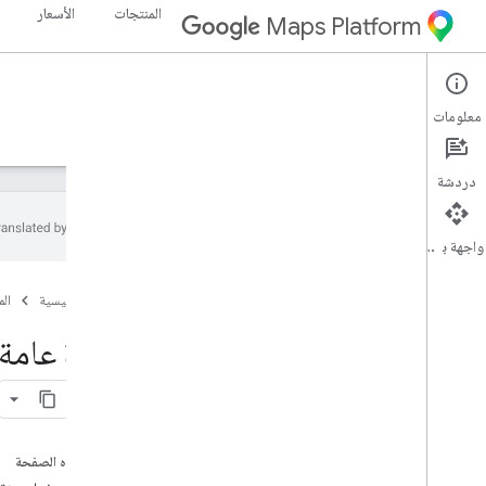
المنتجات
الأسعار
Maps Platform
Maps Static API
Web
معلومات
الأدلة
الموارد
دردشة
واجهة برمجة التطبيقات
Maps Static API
الصفحة الرئيسية
ال
نظرة عامة
البدء
نظرة عامة 
الإعداد
إعداد Maps Static API
استخدام توقيع رقمي
على هذه الصفحة
تخصيص الخرائط