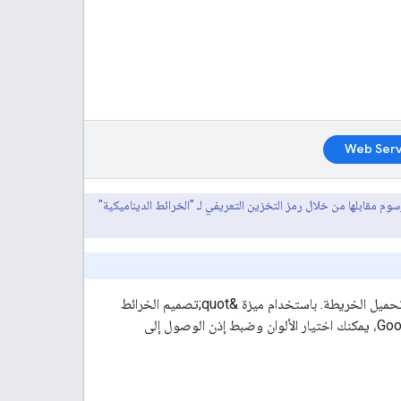
Web Serv
مقابلها من خلال رمز التخزين التعريفي لـ "الخرائط الديناميكية"
يمكنك تخصيص تجربة خريطة الطريق وتعديلها للمستخدمين بدون تعديل رمز تطبيقاتك أو إعادة تحميل الخريطة. باستخدام ميزة &quot;تصميم الخرائط
باستخدام السحابة الإلكترونية&quot; في Google Maps Platform ضمن Google Cloud Console، يمكنك اختيار الألوان وضبط إذن الوصول إلى