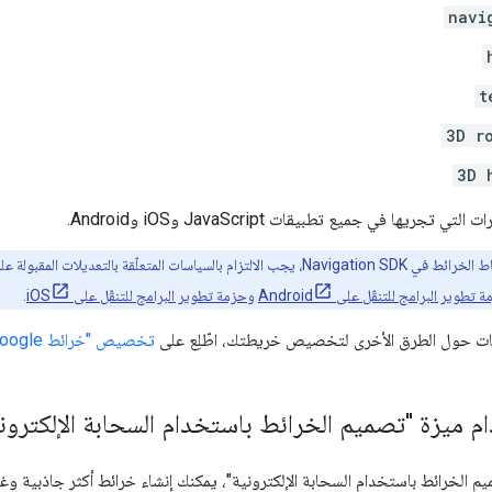
navi
t
3D r
3D 
تجريها في جميع تطبيقات JavaScript وiOS وAndroid.
عند تخصيص أنماط الخرائط في Navigation SDK، يجب الالتزام بالسياسات المتعلّ
 تطوير البرامج للتنقّل على Android
و
حزمة تطوير البرامج للتنقّل على iOS
.
ت حول الطرق الأخرى لتخصيص خريطتك، اطّلِع على
تخصيص "خرائط Google"
 ميزة "تصميم الخرائط باستخدام السحابة الإلكترون
م الخرائط باستخدام السحابة الإلكترونية"، يمكنك إنشاء خرائط أكثر جاذبية وغن