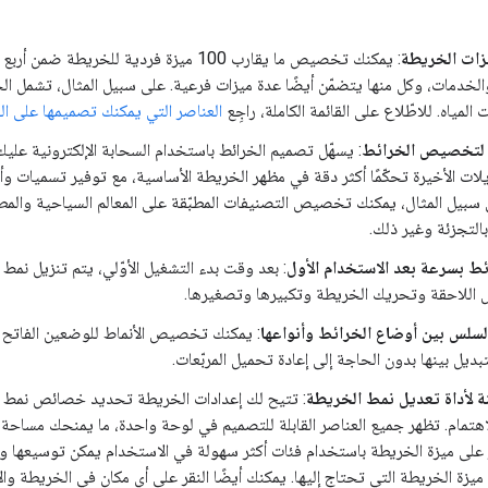
زات الخريطة
: يمكنك تخصيص ما يقارب 100 ميزة فردية للخ
الخدمات، وكل منها يتضمّن أيضًا عدة ميزات فرعية. على سبيل المثال، تشمل ال
المياه. للاطّلاع على القائمة الكاملة، راجِع
العناصر التي يمكنك تصميمها على ا
 لتخصيص الخرائط
: يسهّل تصميم الخرائط باستخدام السحابة الإلكترونية ع
ات الأخيرة تحكّمًا أكثر دقة في مظهر الخريطة الأساسية، مع توفير تسميات وأ
 سبيل المثال، يمكنك تخصيص التصنيفات المطبّقة على المعالم السياحية والمط
بالتجزئة وغير ذلك.
ط بسرعة بعد الاستخدام الأول
: بعد وقت بدء التشغيل الأوّلي، يتم تنزيل نمط
 اللاحقة وتحريك الخريطة وتكبيرها وتصغيرها.
السلس بين أوضاع الخرائط وأنواعها
: يمكنك تخصيص الأنماط للوضعين الفاتح وا
تبديل بينها بدون الحاجة إلى إعادة تحميل المربّعات.
 لأداة تعديل نمط الخريطة
: تتيح لك إعدادات الخريطة تحديد خصائص نمط ال
لاهتمام. تظهر جميع العناصر القابلة للتصميم في لوحة واحدة، ما يمنحك مساحة
 على ميزة الخريطة باستخدام فئات أكثر سهولة في الاستخدام يمكن توسيعها وتص
يزة الخريطة التي تحتاج إليها. يمكنك أيضًا النقر على أي مكان في الخريطة وا