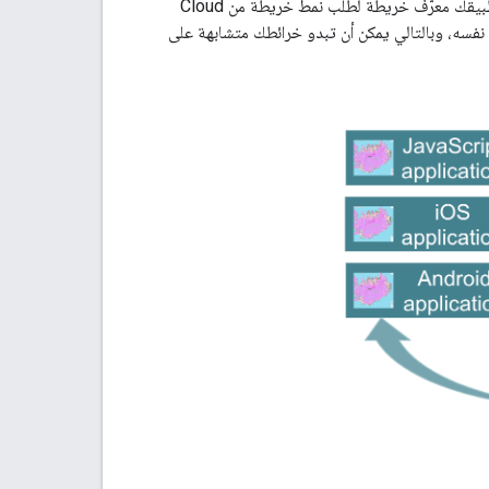
يتم تخزين أنماط الخرائط وتعديلها في Google Maps Platform Cloud Console. يستخدم تطبيقك معرّف خريطة لطلب نمط خريطة من Cloud
ة نفسه، وبالتالي يمكن أن تبدو خرائطك متشابهة على