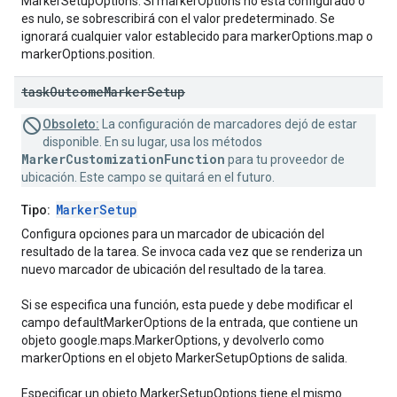
MarkerSetupOptions. Si markerOptions no está configurado o
es nulo, se sobrescribirá con el valor predeterminado. Se
ignorará cualquier valor establecido para markerOptions.map o
markerOptions.position.
task
Outcome
Marker
Setup
Obsoleto:
La configuración de marcadores dejó de estar
disponible. En su lugar, usa los métodos
MarkerCustomizationFunction
para tu proveedor de
ubicación. Este campo se quitará en el futuro.
MarkerSetup
Tipo:
Configura opciones para un marcador de ubicación del
resultado de la tarea. Se invoca cada vez que se renderiza un
nuevo marcador de ubicación del resultado de la tarea.
Si se especifica una función, esta puede y debe modificar el
campo defaultMarkerOptions de la entrada, que contiene un
objeto google.maps.MarkerOptions, y devolverlo como
markerOptions en el objeto MarkerSetupOptions de salida.
Especificar un objeto MarkerSetupOptions tiene el mismo