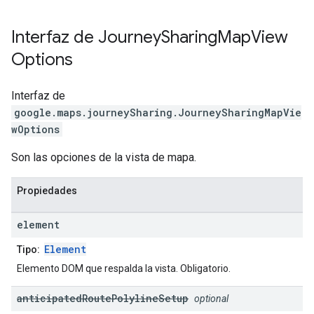
Interfaz de
Journey
Sharing
Map
View
Options
Interfaz de
google.maps.journeySharing
.
JourneySharingMapVie
wOptions
Son las opciones de la vista de mapa.
Propiedades
element
Element
Tipo:
Elemento DOM que respalda la vista. Obligatorio.
anticipated
Route
Polyline
Setup
optional