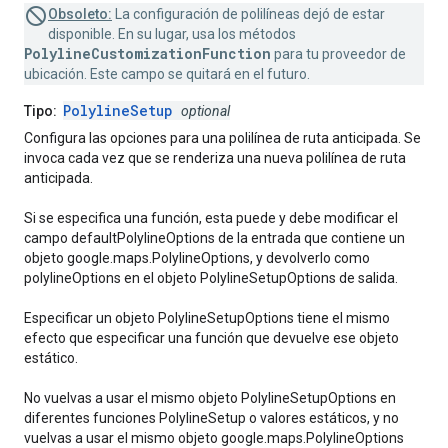
Obsoleto:
La configuración de polilíneas dejó de estar
disponible. En su lugar, usa los métodos
PolylineCustomizationFunction
para tu proveedor de
ubicación. Este campo se quitará en el futuro.
PolylineSetup
Tipo:
optional
Configura las opciones para una polilínea de ruta anticipada. Se
invoca cada vez que se renderiza una nueva polilínea de ruta
anticipada.
Si se especifica una función, esta puede y debe modificar el
campo defaultPolylineOptions de la entrada que contiene un
objeto google.maps.PolylineOptions, y devolverlo como
polylineOptions en el objeto PolylineSetupOptions de salida.
Especificar un objeto PolylineSetupOptions tiene el mismo
efecto que especificar una función que devuelve ese objeto
estático.
No vuelvas a usar el mismo objeto PolylineSetupOptions en
diferentes funciones PolylineSetup o valores estáticos, y no
vuelvas a usar el mismo objeto google.maps.PolylineOptions