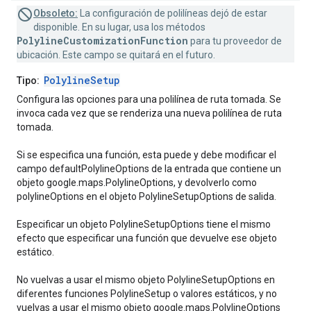
Obsoleto:
La configuración de polilíneas dejó de estar
disponible. En su lugar, usa los métodos
PolylineCustomizationFunction
para tu proveedor de
ubicación. Este campo se quitará en el futuro.
PolylineSetup
Tipo:
Configura las opciones para una polilínea de ruta tomada. Se
invoca cada vez que se renderiza una nueva polilínea de ruta
tomada.
Si se especifica una función, esta puede y debe modificar el
campo defaultPolylineOptions de la entrada que contiene un
objeto google.maps.PolylineOptions, y devolverlo como
polylineOptions en el objeto PolylineSetupOptions de salida.
Especificar un objeto PolylineSetupOptions tiene el mismo
efecto que especificar una función que devuelve ese objeto
estático.
No vuelvas a usar el mismo objeto PolylineSetupOptions en
diferentes funciones PolylineSetup o valores estáticos, y no
vuelvas a usar el mismo objeto google.maps.PolylineOptions