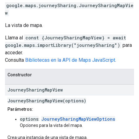
google.maps.journeySharing
.
JourneySharingMapVie
w
La vista de mapa.
Llama al
const {JourneySharingMapView} = await
google.maps.importLibrary("journeySharing")
para
acceder.
Consulta
Bibliotecas en la API de Maps JavaScript
.
Constructor
Journey
Sharing
Map
View
JourneySharingMapView(options)
Parámetros:
options
JourneySharingMapViewOptions
:
Opciones para la vista del mapa.
Crea una instancia de una vista de mapa.