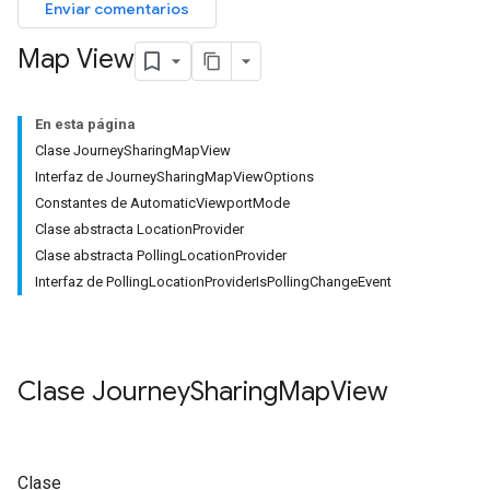
Enviar comentarios
Map View
En esta página
Clase JourneySharingMapView
Interfaz de JourneySharingMapViewOptions
Constantes de AutomaticViewportMode
Clase abstracta LocationProvider
Clase abstracta PollingLocationProvider
Interfaz de PollingLocationProviderIsPollingChangeEvent
Clase
Journey
Sharing
Map
View
Clase