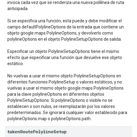
invoca cada vez que se renderiza una nueva polilínea de ruta
anticipada.
Si se especifica una función, esta puede y debe modificar el
campo defaultPolylineOptions de la entrada que contiene un
objeto google.maps.PolylineOptions, y devolverlo como
polylineOptions en el objeto PolylineSetupOptions de salida.
Especificar un objeto PolylineSetupOptions tiene el mismo
efecto que especificar una función que devuelve ese objeto
estático.
No vuelvas a usar el mismo objeto PolylineSetupOptions en
diferentes funciones PolylineSetup o valores estáticos, y no
vuelvas a usar el mismo objeto google.maps.PolylineOptions
para la clave polylineOptions en diferentes objetos
PolylineSetupOptions. Si polylineOptions o visible no se
establecen o son nulos, se reemplazarán por los valores
predeterminados. Se ignorará cualquier valor establecido para
polylineOptions.map o polylineOptions.path.
taken
Route
Polyline
Setup