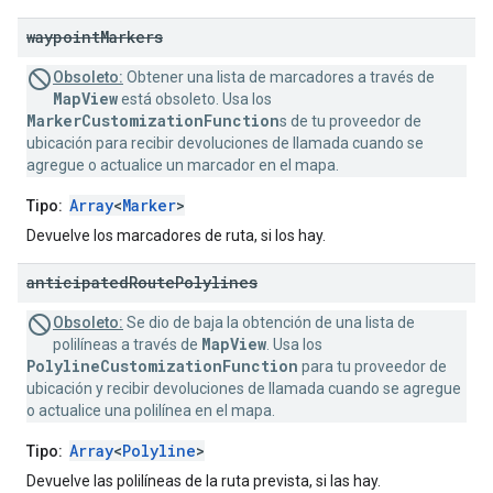
waypoint
Markers
Obsoleto:
Obtener una lista de marcadores a través de
MapView
está obsoleto. Usa los
MarkerCustomizationFunction
s de tu proveedor de
ubicación para recibir devoluciones de llamada cuando se
agregue o actualice un marcador en el mapa.
Array
<
Marker
>
Tipo:
Devuelve los marcadores de ruta, si los hay.
anticipated
Route
Polylines
Obsoleto:
Se dio de baja la obtención de una lista de
MapView
polilíneas a través de
. Usa los
PolylineCustomizationFunction
para tu proveedor de
ubicación y recibir devoluciones de llamada cuando se agregue
o actualice una polilínea en el mapa.
Array
<
Polyline
>
Tipo:
Devuelve las polilíneas de la ruta prevista, si las hay.