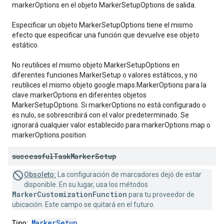
markerOptions en el objeto MarkerSetupOptions de salida.
Especificar un objeto MarkerSetupOptions tiene el mismo
efecto que especificar una función que devuelve ese objeto
estático.
No reutilices el mismo objeto MarkerSetupOptions en
diferentes funciones MarkerSetup o valores estáticos, y no
reutilices el mismo objeto google.maps.MarkerOptions para la
clave markerOptions en diferentes objetos
MarkerSetupOptions. Si markerOptions no está configurado o
es nulo, se sobrescribirá con el valor predeterminado. Se
ignorará cualquier valor establecido para markerOptions.map o
markerOptions.position.
successful
Task
Marker
Setup
Obsoleto:
La configuración de marcadores dejó de estar
disponible. En su lugar, usa los métodos
MarkerCustomizationFunction
para tu proveedor de
ubicación. Este campo se quitará en el futuro.
MarkerSetup
Tipo: