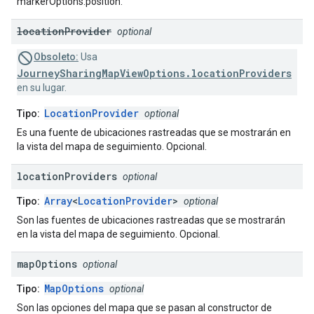
markerOptions.position.
location
Provider
optional
Obsoleto:
Usa
JourneySharingMapViewOptions.locationProviders
en su lugar.
LocationProvider
Tipo:
optional
Es una fuente de ubicaciones rastreadas que se mostrarán en
la vista del mapa de seguimiento. Opcional.
location
Providers
optional
Array
<
LocationProvider
>
Tipo:
optional
Son las fuentes de ubicaciones rastreadas que se mostrarán
en la vista del mapa de seguimiento. Opcional.
map
Options
optional
MapOptions
Tipo:
optional
Son las opciones del mapa que se pasan al constructor de