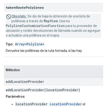
taken
Route
Polylines
Obsoleto:
Se dio de baja la obtención de una lista de
MapView
polilíneas a través de
. Usa los
PolylineCustomizationFunction
para tu proveedor de
ubicación y recibir devoluciones de llamada cuando se agregue
o actualice una polilínea en el mapa.
Array
<
Polyline
>
Tipo:
Devuelve las polilíneas de la ruta tomada, si las hay.
Métodos
add
Location
Provider
addLocationProvider(locationProvider)
Parámetros:
locationProvider
LocationProvider
:
el