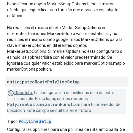
Especificar un objeto MarkerSetupOptions tiene el mismo
efecto que especificar una función que devuelve ese objeto
estático.
No reutilices el mismo objeto MarkerSetupOptions en
diferentes funciones MarkerSetup o valores estáticos, y no
reutilices el mismo objeto google.maps.MarkerOptions para la
clave markerOptions en diferentes objetos
MarkerSetupOptions. Si markerOptions no está configurado o
es nulo, se sobrescribirá con el valor predeterminado. Se
ignorará cualquier valor establecido para markerOptions.map o
markerOptions.position.
anticipated
Route
Polyline
Setup
Obsoleto:
La configuración de polilíneas dejó de estar
disponible. En su lugar, usa los métodos
PolylineCustomizationFunction
para tu proveedor de
ubicación. Este campo se quitará en el futuro.
PolylineSetup
Tipo:
Configura las opciones para una polilínea de ruta anticipada. Se