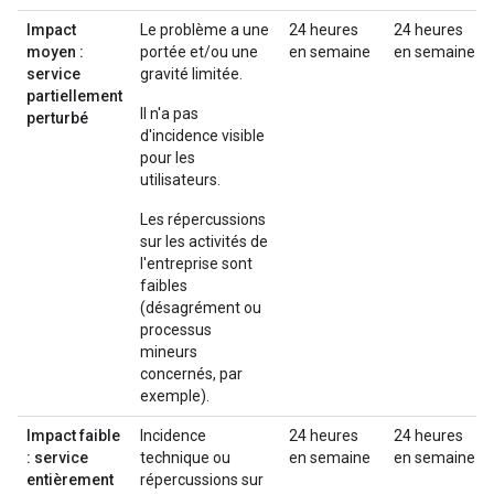
Impact
Le problème a une
24 heures
24 heures
moyen :
portée et/ou une
en semaine
en semaine
service
gravité limitée.
partiellement
Il n'a pas
perturbé
d'incidence visible
pour les
utilisateurs.
Les répercussions
sur les activités de
l'entreprise sont
faibles
(désagrément ou
processus
mineurs
concernés, par
exemple).
Impact faible
Incidence
24 heures
24 heures
: service
technique ou
en semaine
en semaine
entièrement
répercussions sur