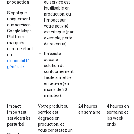
production
ou service est
inutilisable en
S'applique
production, ou
uniquement
l'impact sur
aux services
votre activité
Google Maps
est critique (par
Platform
exemple, perte
marqués
de revenus).
comme étant
Il n'existe
en
aucune
disponibilité
solution de
générale
contournement
facile à mettre
en œuvre (en
moins de 30
minutes).
Impact
Votre produit ou
24 heures
4 heures en
important :
service est
en semaine
semaine et
service très
dégradé en
les week-
perturbé
production, et
ends
vous constatez un