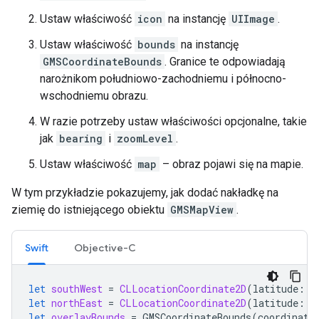
Ustaw właściwość
icon
na instancję
UIImage
.
Ustaw właściwość
bounds
na instancję
GMSCoordinateBounds
. Granice te odpowiadają
narożnikom południowo-zachodniemu i północno-
wschodniemu obrazu.
W razie potrzeby ustaw właściwości opcjonalne, takie
jak
bearing
i
zoomLevel
.
Ustaw właściwość
map
– obraz pojawi się na mapie.
W tym przykładzie pokazujemy, jak dodać nakładkę na
ziemię do istniejącego obiektu
GMSMapView
.
Swift
Objective-C
let
southWest
=
CLLocationCoordinate2D
(
latitude
:
4
let
northEast
=
CLLocationCoordinate2D
(
latitude
:
4
let
overlayBounds
=
GMSCoordinateBounds
(
coordinate