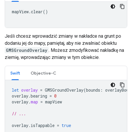
mapView
.
clear
()
Jeśli chcesz wprowadzić zmiany w nakładce na grunt po
dodaniu jej do mapy, pamiętaj, aby nie zwalniać obiektu
GMSGroundOverlay
. Możesz zmodyfikować nakładkę na
ziemię, wprowadzając zmiany w tym obiekcie.
Swift
Objective-C
let
overlay
=
GMSGroundOverlay
(
bounds
:
overlayBoun
overlay
.
bearing
=
0
overlay
.
map
=
mapView
// ...
overlay
.
isTappable
=
true