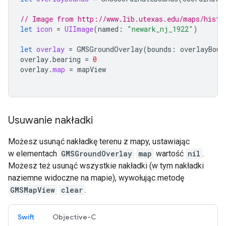
// Image from http://www.lib.utexas.edu/maps/histo
let
icon
=
UIImage
(
named
:
"newark_nj_1922"
)
let
overlay
=
GMSGroundOverlay
(
bounds
:
overlayBoun
overlay
.
bearing
=
0
overlay
.
map
=
mapView
Usuwanie nakładki
Możesz usunąć nakładkę terenu z mapy, ustawiając
w elementach
GMSGroundOverlay
map
wartość
nil
.
Możesz też usunąć wszystkie nakładki (w tym nakładki
naziemne widoczne na mapie), wywołując metodę
GMSMapView
clear
.
Swift
Objective-C