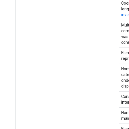
Coor
long
inve
Muit
como
vias
cons
Ele
rep
Nom
cat
ond
disp
Con
inte
Nome
mai
Ele