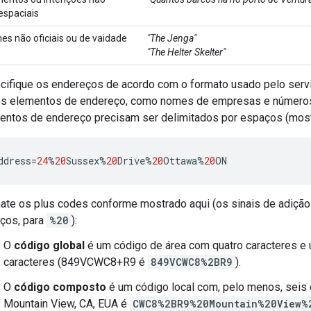
espaciais
s não oficiais ou de vaidade
"The Jenga"
"The Helter Skelter"
cifique os endereços de acordo com o formato usado pelo serviç
os elementos de endereço, como nomes de empresas e números d
entos de endereço precisam ser delimitados por espaços (mo
ddress
=
24
%
20
Sussex
%
20
Drive
%
20
Ottawa
%
20
ON
ate os plus codes conforme mostrado aqui (os sinais de adiçã
ços, para
%20
):
O
código global
é um código de área com quatro caracteres e 
caracteres (849VCWC8+R9 é
849VCWC8%2BR9
).
O
código composto
é um código local com, pelo menos, seis 
Mountain View, CA, EUA é
CWC8%2BR9%20Mountain%20View%