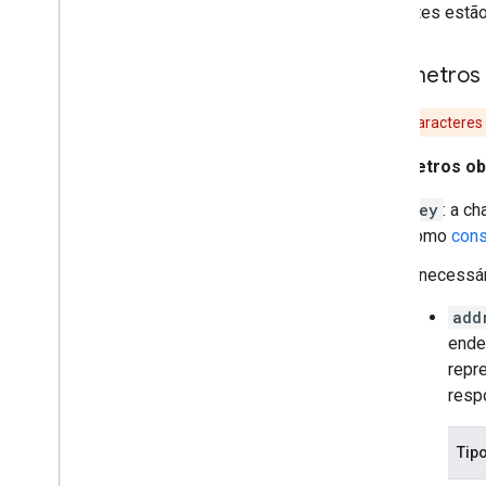
diferentes estão
Parâmetros 
Todos os caracteres 
Parâmetros obr
key
: a c
como
cons
É necessár
add
ende
repr
resp
Tip