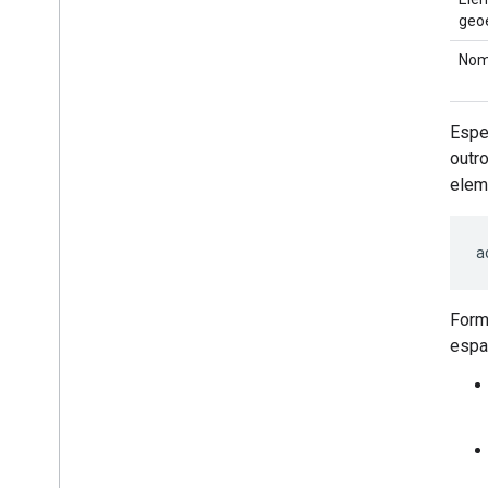
geo
Nome
Espe
outr
elem
a
Form
espa