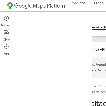
Produtos
Preço
Maps Platform
Web Services
Geocoding API
Informações
Guias para desenvolvedores v4
Guias para desenvolved
Chat
A versão 4 da API 
API
Guias para desenvolvedores v3
Visão geral da API Geocoding v3
preferência. As t
Configurar a API Geocoding v3
Começar a usar a API Geocoding v3
Solicitação e resposta de
Página inicial
Pr
geocodificação
Guias para des
Solicitação e resposta de
geocodificação inversa
Solicit
Descritores de endereço