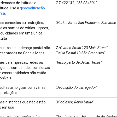
denadas de latitude e
"37.422131,-122.084801"
itude. Use a
geocodificação
rsa
.
os conceitos ou restrições,
"Market Street San Francisco San Jose 
 os nomes de vários lugares,
 ou cidades em uma única
ulta
mentos de endereço postal não
"A/C John Smith 123 Main Street"
resentados no Google Maps
"Caixa Postal 13 São Francisco"
es de empresas, redes ou
"Tesco perto de Dallas, Texas"
egorias combinados com locais
e essas entidades não estão
oníveis
sultas ambíguas com várias
"Devolução do carregador"
rpretações
s históricos que não estão
"Middlesex, Reino Unido"
s em uso
mentos ou intenções não
"Quantos barcos há no porto de Ventur