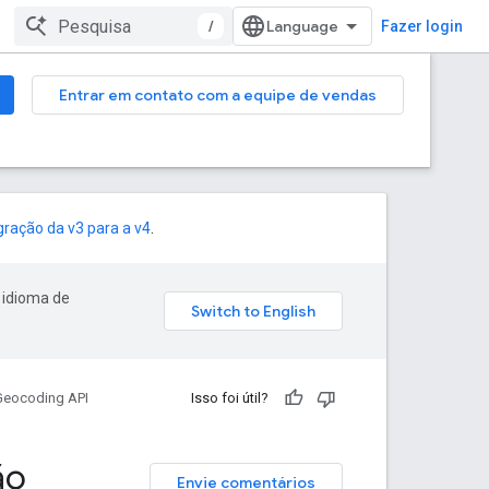
/
Fazer login
Entrar em contato com a equipe de vendas
gração da v3 para a v4
.
 idioma de
Geocoding API
Isso foi útil?
ão
Envie comentários