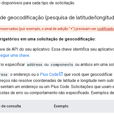
 disponíveis para cada tipo de solicitação.
de geocodificação (pesquisa de latitude
/
longitu
reservados (por exemplo, o sinal de adição "+") precisam ser
codificad
igatórios em uma solicitação de geocodificação:
have de API do seu aplicativo. Essa chave identifica seu aplicati
eguir uma chave
.
io especificar
address
ou
components
ou ambos em uma soli
ress
: o endereço ou o
Plus Code
que você quer geocodificar.
reços não resolve coordenadas de latitude e longitude nem outr
esentam um endereço ou um Plus Code. Solicitações que usam e
ostas de erro ou comportamento não especificado. Exemplos de 
o de consulta
Exemplo