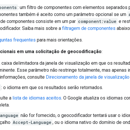
ponents
: um filtro de componentes com elementos separados po
onentes também é aceito como um parâmetro opcional se um
ro de componentes consiste em um par
component:value
e res
odificador. Saiba mais sobre a
filtragem de componentes
abaixo
guntas frequentes
para mais orientações.
ionais em uma solicitação de geocodificação
:
 a caixa delimitadora da janela de visualização em que os resul
inente. Esse parâmetro não restringe totalmente, mas apenas in
 informações, consulte
Direcionamento da janela de visualização
: o idioma em que os resultados serão retornados.
ulte a
lista de idiomas aceitos
. O Google atualiza os idiomas co
leta.
language
não for fornecido, o geocodificador tentará usar o id
çalho
Accept-Language
, ou o idioma nativo do domínio de ond