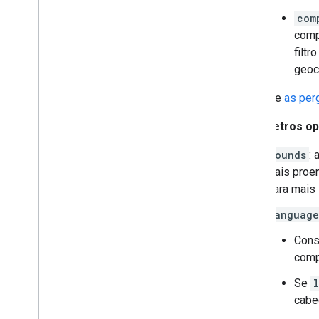
com
comp
filt
geoc
Consulte
as per
Parâmetros opc
bounds
:
mais proem
Para mais
language
Cons
comp
Se
cabe