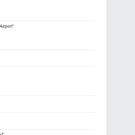
Airport"
a?"