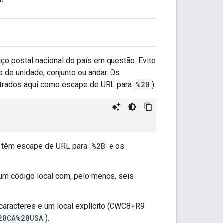
o postal nacional do país em questão. Evite
e unidade, conjunto ou andar. Os
strados aqui como escape de URL para
%20
):
o têm escape de URL para
%2B
e os
um código local com, pelo menos, seis
caracteres e um local explícito (CWC8+R9
20CA%20USA
).