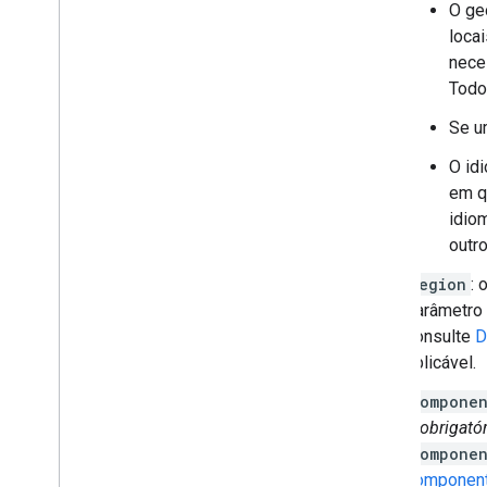
O ge
locai
nece
Todo
Se u
O id
em q
idio
outr
region
: 
parâmetro 
consulte
D
aplicável.
componen
é
obrigató
componen
componen