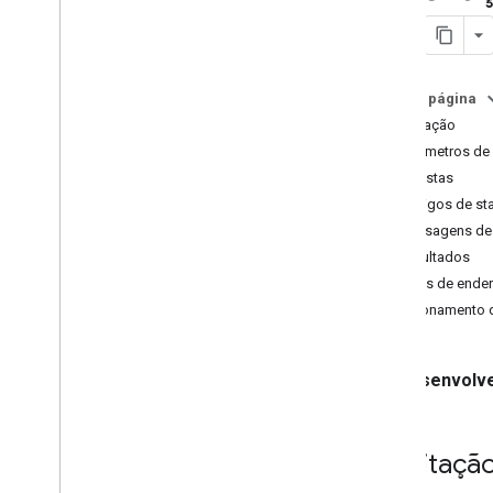
Descritores de endereço (cobertura)
Solicitar solicitação e resposta de
geocodificação
Contornos e entradas de edifícios
Nesta página
Pontos de navegação
Solicitação
Acesso geral
Parâmetros de 
Respostas
Códigos de st
Mensagens de 
Resultados
Tipos de ende
Direcionamento d
Desenvolve
Solicitaçã