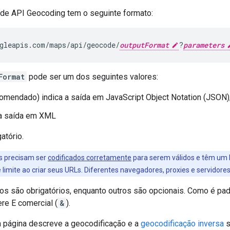
 de API Geocoding tem o seguinte formato:
gleapis.com/maps/api/geocode/
outputFormat
?
parameters
Format
pode ser um dos seguintes valores:
omendado) indica a saída em JavaScript Object Notation (JSON)
a saída em XML
atório.
Ls precisam ser
codificados corretamente
para serem válidos e têm um l
 limite ao criar seus URLs. Diferentes navegadores, proxies e servidor
os são obrigatórios, enquanto outros são opcionais. Como é p
re E comercial (
&
).
a página descreve a geocodificação e a
geocodificação inversa
s