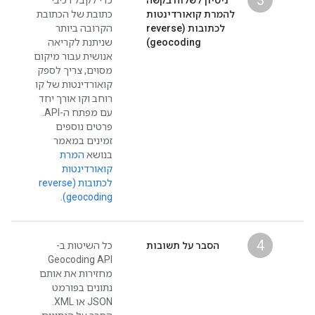
3
ניסיון לשלוח בקשה
כדי לקבל רכיבי
להמרת קואורדינטות
כתובת של הכתובת
לכתובות (reverse
הקרובה ביותר
geocoding)
שניתנת לקריאה
אנושית עבור מיקום
מסוים, צריך לספק
קואורדינטות של קו
רוחב וקו אורך יחד
עם מפתח ה-API.
פרטים נוספים
זמינים במאמר
בנושא
המרת
קואורדינטות
לכתובות (reverse
.
geocoding)
4
הסבר על תשובות
כל השיטות ב-
Geocoding API
מחזירות את אותם
נתונים בפורמט
JSON או XML.