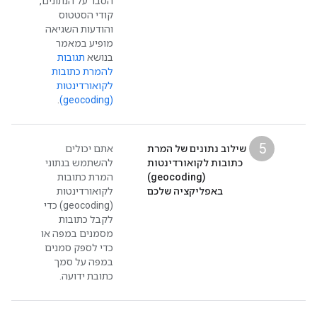
הסבר על הנתונים,
קודי הסטטוס
והודעות השגיאה
מופיע במאמר
בנושא
תגובות
להמרת כתובות
לקואורדינטות
.
(geocoding)
5
שילוב נתונים של המרת
אתם יכולים
כתובות לקואורדינטות
להשתמש בנתוני
(geocoding)
המרת כתובות
באפליקציה שלכם
לקואורדינטות
(geocoding) כדי
לקבל כתובות
מסמנים במפה או
כדי לספק סמנים
במפה על סמך
כתובת ידועה.