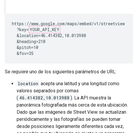
https://www.google.com/maps/embed/v1/streetview

  ?key=
YOUR_API_KEY
  &location=46.414382,10.013988

  &heading=210

  &pitch=10

  &fov=35
Se
requiere
uno de los siguientes parámetros de URL:
location
acepta una latitud y una longitud como
valores separados por comas
(
46.414382,10.013988
). La API muestra la
panorámica fotografiada más cerca de esta ubicación.
Dado que las imágenes de Street View se actualizan
periódicamente y las fotografías se pueden tomar
desde posiciones ligeramente diferentes cada vez,