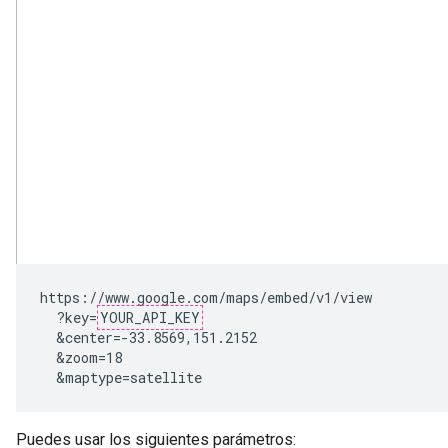
https://www.google.com/maps/embed/v1/view

  ?key=
YOUR_API_KEY
  &center=-33.8569,151.2152

  &zoom=18

  &maptype=satellite
Puedes usar los siguientes parámetros: