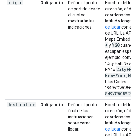
origin
Obligatorio
Define el punto
Nombre del luga
de partida desde
dirección, código
el cual se
coordenadas de
mostrarán las
latitud y longitu
indicaciones.
de lugar
con es
de URL. La API 
Maps Embed ad
+
%20
y
cuando 
escapan espacio
ejemplo, convie
"City Hall, New Y
City+Ha
NY" a
New+York
,
NY
o
Plus Codes
"849VCWC8+R9"
849VCWC8%2BR
destination
Obligatorio
Define el punto
Nombre del luga
final de las
dirección, código
instrucciones
coordenadas de
sobre cómo
latitud y longitu
llegar.
de lugar
con es
de URL. La API 