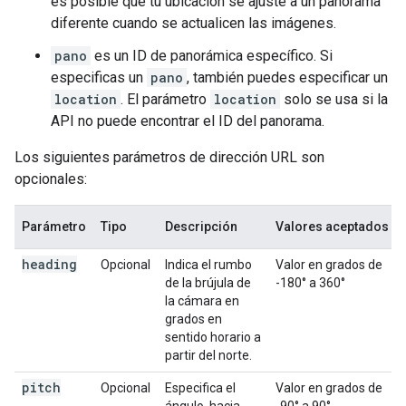
es posible que tu ubicación se ajuste a un panorama
diferente cuando se actualicen las imágenes.
pano
es un ID de panorámica específico. Si
especificas un
pano
, también puedes especificar un
location
. El parámetro
location
solo se usa si la
API no puede encontrar el ID del panorama.
Los siguientes parámetros de dirección URL son
opcionales:
Parámetro
Tipo
Descripción
Valores aceptados
heading
Opcional
Indica el rumbo
Valor en grados de
de la brújula de
-180° a 360°
la cámara en
grados en
sentido horario a
partir del norte.
pitch
Opcional
Especifica el
Valor en grados de