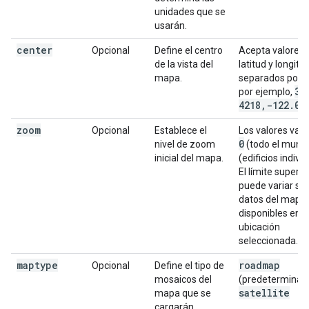
unidades que se
usarán.
center
Opcional
Define el centro
Acepta valores 
de la vista del
latitud y longitu
mapa.
separados por 
37
por ejemplo,
4218
,
-122
.
08
zoom
Opcional
Establece el
Los valores varí
0
nivel de zoom
(todo el mund
inicial del mapa.
(edificios indivi
El límite superio
puede variar se
datos del mapa
disponibles en l
ubicación
seleccionada.
maptype
roadmap
Opcional
Define el tipo de
mosaicos del
(predeterminad
satellite
mapa que se
cargarán.