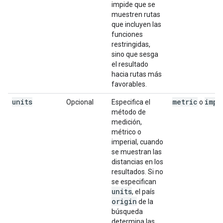
impide que se
muestren rutas
que incluyen las
funciones
restringidas,
sino que sesga
el resultado
hacia rutas más
favorables.
units
metric
impe
Opcional
Especifica el
o
método de
medición,
métrico o
imperial, cuando
se muestran las
distancias en los
resultados. Si no
se especifican
units
, el país
origin
de la
búsqueda
determina las