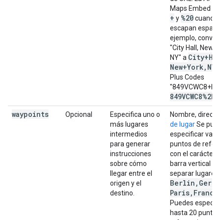
Maps Embed ad
+
%20
y
cuando 
escapan espacio
ejemplo, convie
"City Hall, New Y
City+Ha
NY" a
New+York
,
NY
o
Plus Codes
"849VCWC8+R9"
849VCWC8%2BR
waypoints
Opcional
Especifica uno o
Nombre, direcci
más lugares
de lugar
Se pue
intermedios
especificar vari
para generar
puntos de refer
instrucciones
con el carácter 
sobre cómo
barra vertical (|
llegar entre el
separar lugares (
Berlin
,
Germa
origen y el
Paris
,
France
destino.
Puedes especifi
hasta 20 puntos