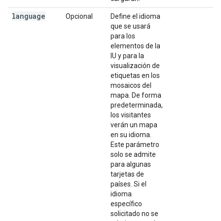
language
Opcional
Define el idioma
que se usará
para los
elementos de la
IU y para la
visualización de
etiquetas en los
mosaicos del
mapa. De forma
predeterminada,
los visitantes
verán un mapa
en su idioma.
Este parámetro
solo se admite
para algunas
tarjetas de
países. Si el
idioma
específico
solicitado no se