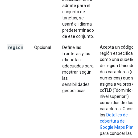
admite para el
conjunto de
tarjetas, se
usará el idioma
predeterminado
de ese conjunto.
region
Acepta un código d
Opcional
Define las
región especificado
fronteras y las
como una subetiqu
etiquetas
de región Unicode 
adecuadas para
dos caracteres (no
mostrar, según
numéricos) que se
las
asigna a valores de
sensibilidades
ccTLD ("dominio de
geopolíticas.
nivel superior")
conocidos de dos
caracteres. Consult
los
Detalles de
cobertura de
Google Maps Platf
para conocer las