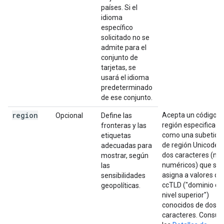
países. Si el
idioma
específico
solicitado no se
admite para el
conjunto de
tarjetas, se
usará el idioma
predeterminado
de ese conjunto.
region
Acepta un código d
Opcional
Define las
región especificado
fronteras y las
como una subetiqu
etiquetas
de región Unicode 
adecuadas para
dos caracteres (no
mostrar, según
numéricos) que se
las
asigna a valores de
sensibilidades
ccTLD ("dominio de
geopolíticas.
nivel superior")
conocidos de dos
caracteres. Consult