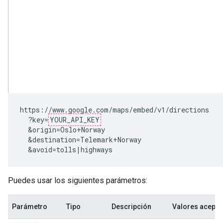
https://www.google.com/maps/embed/v1/directions

  ?key=
YOUR_API_KEY
  &origin=Oslo+Norway

  &destination=Telemark+Norway

  &avoid=tolls|highways
Puedes usar los siguientes parámetros:
Parámetro
Tipo
Descripción
Valores acept