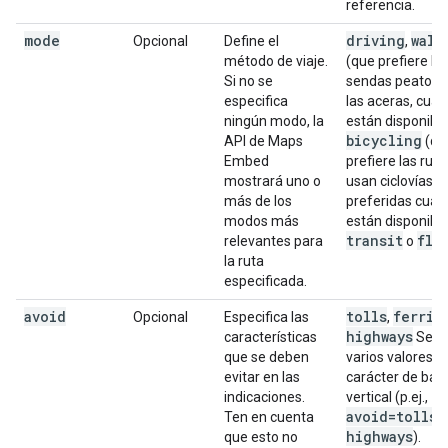
referencia.
mode
driving
walk
Opcional
Define el
,
método de viaje.
(que prefiere la
Si no se
sendas peatona
especifica
las aceras, cua
ningún modo, la
están disponible
bicycling
API de Maps
(qu
Embed
prefiere las rut
mostrará uno o
usan ciclovías y 
más de los
preferidas cua
modos más
están disponible
transit
fly
relevantes para
o
la ruta
especificada.
avoid
tolls
ferrie
Opcional
Especifica las
,
highways
características
Sepa
que se deben
varios valores c
evitar en las
carácter de bar
indicaciones.
vertical (p.ej.,
avoid=tolls
|
Ten en cuenta
highways
que esto no
).