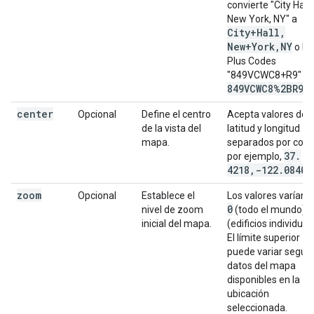
convierte "City Hall,
New York, NY" a
City+Hall
,
New+York
,
NY
o lo
Plus Codes
"849VCWC8+R9" a
849VCWC8%2BR9
.
center
Opcional
Define el centro
Acepta valores de
de la vista del
latitud y longitud
mapa.
separados por com
37
.
por ejemplo,
4218
,
-122
.
0840
.
zoom
Opcional
Establece el
Los valores varían 
0
nivel de zoom
(todo el mundo) 
inicial del mapa.
(edificios individual
El límite superior
puede variar según 
datos del mapa
disponibles en la
ubicación
seleccionada.