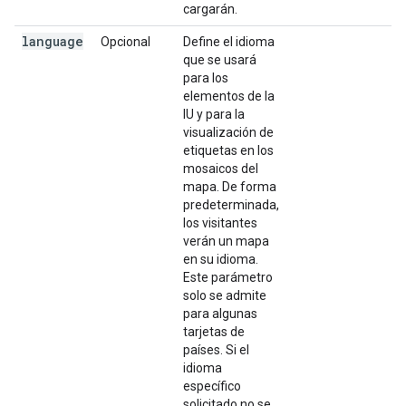
cargarán.
language
Opcional
Define el idioma
que se usará
para los
elementos de la
IU y para la
visualización de
etiquetas en los
mosaicos del
mapa. De forma
predeterminada,
los visitantes
verán un mapa
en su idioma.
Este parámetro
solo se admite
para algunas
tarjetas de
países. Si el
idioma
específico
solicitado no se