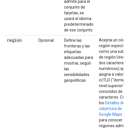
admite para el
conjunto de
tarjetas, se
usará el idioma
predeterminado
de ese conjunto.
region
Acepta un códig
Opcional
Define las
región especifi
fronteras y las
como una subet
etiquetas
de región Unico
adecuadas para
dos caracteres 
mostrar, según
numéricos) que
las
asigna a valores
sensibilidades
ccTLD ("dominio
geopolíticas.
nivel superior")
conocidos de d
caracteres. Con
los
Detalles de
cobertura de
Google Maps Pl
para conocer la
regiones admiti