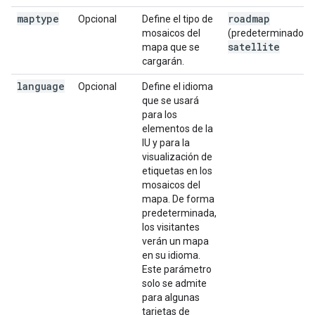
maptype
roadmap
Opcional
Define el tipo de
mosaicos del
(predeterminado) o
satellite
mapa que se
cargarán.
language
Opcional
Define el idioma
que se usará
para los
elementos de la
IU y para la
visualización de
etiquetas en los
mosaicos del
mapa. De forma
predeterminada,
los visitantes
verán un mapa
en su idioma.
Este parámetro
solo se admite
para algunas
tarjetas de