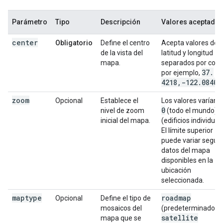
Parámetro
Tipo
Descripción
Valores aceptado
center
Obligatorio
Define el centro
Acepta valores de
de la vista del
latitud y longitud
mapa.
separados por com
37
.
por ejemplo,
4218
,
-122
.
0840
.
zoom
Opcional
Establece el
Los valores varían 
0
nivel de zoom
(todo el mundo) 
inicial del mapa.
(edificios individual
El límite superior
puede variar según 
datos del mapa
disponibles en la
ubicación
seleccionada.
maptype
roadmap
Opcional
Define el tipo de
mosaicos del
(predeterminado) o
satellite
mapa que se