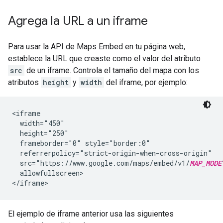
Agrega la URL a un iframe
Para usar la API de Maps Embed en tu página web,
establece la URL que creaste como el valor del atributo
src
de un iframe. Controla el tamaño del mapa con los
atributos
height
y
width
del iframe, por ejemplo:
<iframe

  width="450"

  height="250"

  frameborder="0" style="border:0"

  referrerpolicy="strict-origin-when-cross-origin"

  src="https://www.google.com/maps/embed/v1/
MAP_MODE
  allowfullscreen>

</iframe>
El ejemplo de iframe anterior usa las siguientes