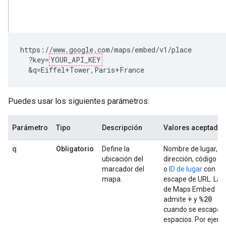
https://www.google.com/maps/embed/v1/place

  ?key=
YOUR_API_KEY
  &q=Eiffel+Tower,Paris+France
Puedes usar los siguientes parámetros:
Parámetro
Tipo
Descripción
Valores aceptado
q
Obligatorio
Define la
Nombre de lugar,
ubicación del
dirección, código pl
marcador del
o
ID de lugar
con
mapa.
escape de URL. La 
de Maps Embed
+
%20
admite
y
cuando se escapan
espacios. Por ejemp