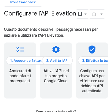
Invia feedback
Configurare l'API Elevation
Questo documento descrive i passaggi necessari per
iniziare a utilizzare l'API Elevation.
checklist
settings
verified_user
1. Account e fatturazione
2. Abilita l'API
3. Effettua la tua
Assicurati di
Attiva l'API nel
Configura una
soddisfare i
tuo progetto
chiave API per
prerequisiti.
Google Cloud.
effettuare una
richiesta API
autenticata.
Questa pagina è stata utile?