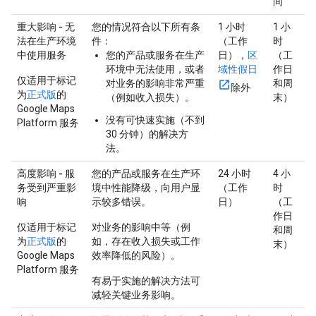
间
重大影响 - 无
您的情况符合以下所有条
1 小时
1 小
法在生产环境
件：
（工作
时
中使用服务
您的产品或服务在生产
日），
区
（工
环境中无法使用，或者
域性假日
作日
仅适用于标记
对业务的影响非常严重
和周
除外
为
正式版
的
（例如收入损失）。
末）
Google Maps
没有可快速实施（不到
Platform 服务
30 分钟）的解决方
法。
高度影响 - 服
您的产品或服务在生产环
24 小时
4 小
务受到严重影
境中性能降级，向用户显
（工作
时
响
示较多错误。
日）
（工
作日
仅适用于标记
对业务的影响中等（例
和周
为
正式版
的
如，存在收入损失或工作
末）
Google Maps
效率降低的风险）。
Platform 服务
有易于实施的解决方法可
减轻关键业务影响。