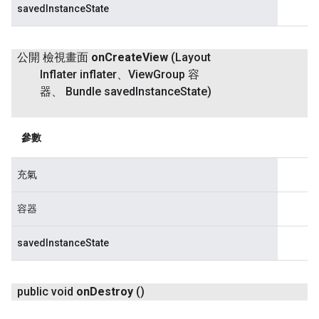
savedInstanceState
公開 檢視畫面
on
Create
View
(Layout
Inflater inflater、View
Group 容
器、 Bundle saved
Instance
State)
參數
充氣
容器
savedInstanceState
public void
on
Destroy
()