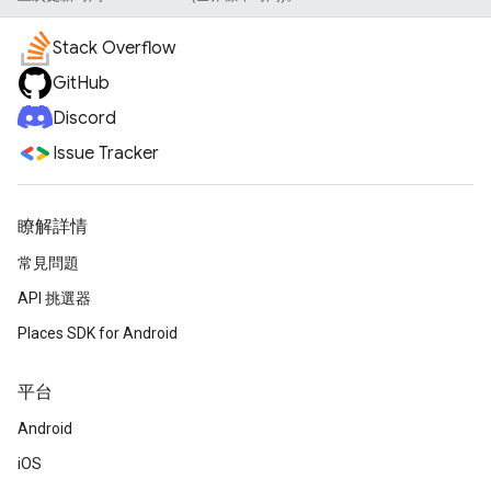
Stack Overflow
GitHub
Discord
Issue Tracker
瞭解詳情
常見問題
API 挑選器
Places SDK for Android
平台
Android
iOS