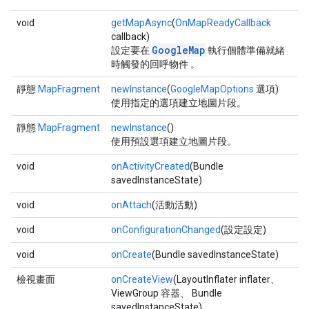
void
getMapAsync
(
OnMapReadyCallback
callback)
GoogleMap
設定要在
執行個體準備就緒
時觸發的回呼物件 。
靜態
MapFragment
newInstance
(
GoogleMapOptions
選項)
使用指定的選項建立地圖片段。
靜態
MapFragment
newInstance
()
使用預設選項建立地圖片段。
void
onActivityCreated
(Bundle
savedInstanceState)
void
onAttach
(活動活動)
void
onConfigurationChanged
(設定設定)
void
onCreate
(Bundle savedInstanceState)
檢視畫面
onCreateView
(LayoutInflater inflater、
ViewGroup 容器、 Bundle
savedInstanceState)