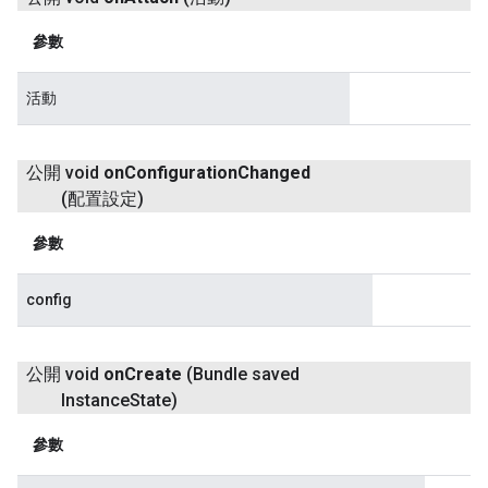
參數
活動
公開 void
on
Configuration
Changed
(配置設定)
參數
config
公開 void
on
Create
(Bundle saved
Instance
State)
參數