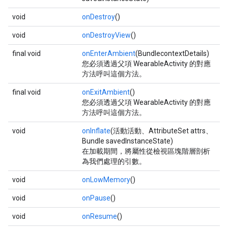
void
onDestroy
()
void
onDestroyView
()
final void
onEnterAmbient
(BundlecontextDetails)
您必須透過父項 WearableActivity 的對應
方法呼叫這個方法。
final void
onExitAmbient
()
您必須透過父項 WearableActivity 的對應
方法呼叫這個方法。
void
onInflate
(活動活動、AttributeSet attrs、
Bundle savedInstanceState)
在加載期間，將屬性從檢視區塊階層剖析
為我們處理的引數。
void
onLowMemory
()
void
onPause
()
void
onResume
()