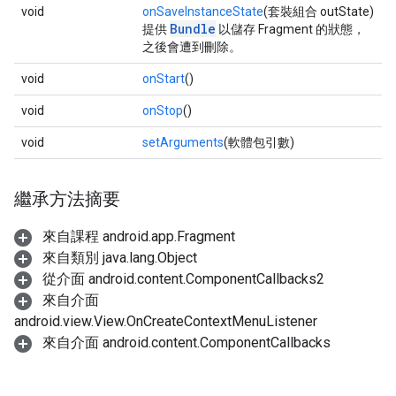
void
onSaveInstanceState
(套裝組合 outState)
Bundle
提供
以儲存 Fragment 的狀態，
之後會遭到刪除。
void
onStart
()
void
onStop
()
void
setArguments
(軟體包引數)
繼承方法摘要
來自課程 android.app.Fragment
來自類別 java.lang.Object
從介面 android.content.ComponentCallbacks2
來自介面
android.view.View.OnCreateContextMenuListener
來自介面 android.content.ComponentCallbacks