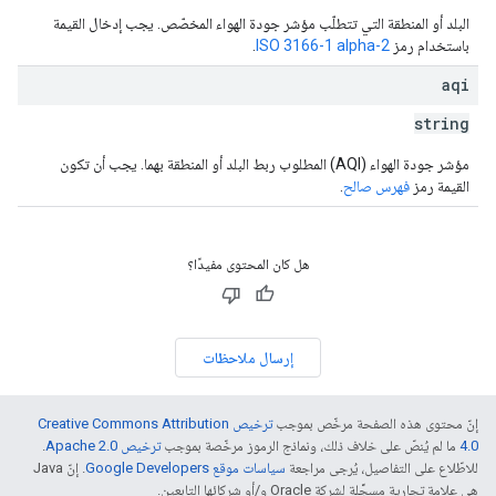
البلد أو المنطقة التي تتطلّب مؤشر جودة الهواء المخصّص. يجب إدخال القيمة
باستخدام رمز
ISO 3166-1 alpha-2
.
aqi
string
مؤشر جودة الهواء (AQI) المطلوب ربط البلد أو المنطقة بهما. يجب أن تكون
القيمة رمز
فهرس صالح
.
هل كان المحتوى مفيدًا؟
إرسال ملاحظات
إنّ محتوى هذه الصفحة مرخّص بموجب
ترخيص Creative Commons Attribution
4.0‏
ما لم يُنصّ على خلاف ذلك، ونماذج الرموز مرخّصة بموجب
ترخيص Apache 2.0‏
.
للاطّلاع على التفاصيل، يُرجى مراجعة
سياسات موقع Google Developers‏
. إنّ Java
هي علامة تجارية مسجَّلة لشركة Oracle و/أو شركائها التابعين.