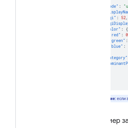
{
"code"
:
"
"displayNa
"aqi"
:
52
,
"aqiDispla
"color"
:
{
"red"
:
0
"green"
:
"blue"
:
},
"category"
"dominantP
}
]
}
Примечание:
если 
Пример з