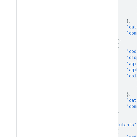
},
"cat
"dom
},
{
"cod
"dis
"aqi
"aqi
"col
},
"cat
"dom
}
],
"pollutants"
{
"cod