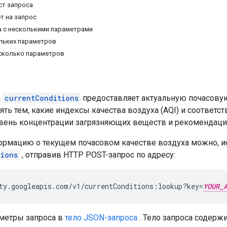
ст запроса
т на запрос
 с несколькими параметрами
льких параметров
есколько параметров
а
currentConditions
предоставляет актуальную почасову
ять тем, какие индексы качества воздуха (AQI) и соответ
овень концентрации загрязняющих веществ и рекомендации
ормацию о текущем почасовом качестве воздуха можно, и
tions
, отправив HTTP POST-запрос по адресу:
ty.googleapis.com/v1/currentConditions:lookup?key=
YOUR_
метры запроса в
тело JSON-запроса
. Тело запроса содерж