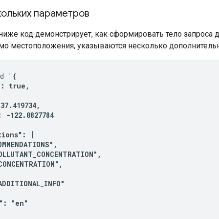
кольких параметров
иже код демонстрирует, как сформировать тело запроса 
мо местоположения, указываются несколько дополнительн
-d '
{

: true,

37.419734,

 -122.0827784

ions": [

OMMENDATIONS",

OLLUTANT_CONCENTRATION",

CONCENTRATION",

ADDITIONAL_INFO"

: "en"
