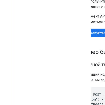
хотите получит
информация о к
Инструмент AP
ознакомиться с
Попробуйте!
Пример б
Основной т
Следующий код
примере вы за
curl -X POST 
  "location": {

    "latitude": 