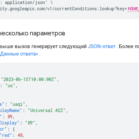
: application/json' \

ity.googleapis.com/v1/currentConditions:lookup?key=
YOUR
 несколько параметров
выше вызов генерирует следующий
JSON-ответ
. Более 
«Данные ответа»
.
"2023-06-15T10:00:00Z"
,
:
"us"
,
e"
:
"uaqi"
,
playName"
:
"Universal AQI"
,
"
:
89
,
Display"
:
"89"
,
or"
:
{
"red"
:
48
,