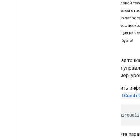
Основной тек
Работа с API качества воздуха
Базовый отве
Сделать запрос
Пример запроса
Получить текущие условия
Запрос неско
Получить почасовой прогноз
Реакция на н
Получить почасовую историю
Попробуйте!
Получить плитки тепловой карты
Понять ответ
Конечная точк
можете управл
(например, ур
Запросить инф
currentCondi
https://airquali
Включите пара