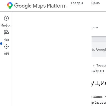
Товары
Цена
Maps Platform
Environment
Air Quality API
Информация
Руководства
Справочные материалы
Ресурсы
Чат
API
Air Quality API
Главная
Товар
Обзор
Air Quality API
Попробуйте демо-версию API
качества воздуха
Текущи
Охват страны и региона
Настройка
Содержание
Настройте API качества воздуха
Пример базово