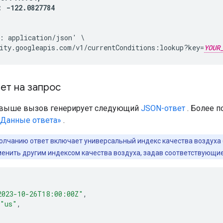
 -122.0827784

: application/json' \

ity.googleapis.com/v1/currentConditions:lookup?key=
YOUR
ет на запрос
выше вызов генерирует следующий
JSON-ответ
. Более 
«Данные ответа»
.
олчанию ответ включает универсальный индекс качества воздуха (
менить другим индексом качества воздуха, задав соответствующи
2023-10-26T18:00:00Z"
,
"us"
,