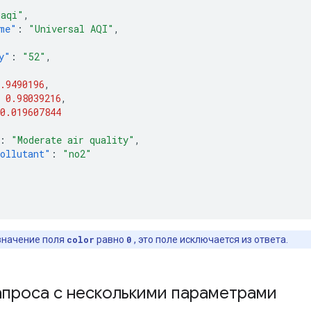
uaqi"
,
me"
:
"Universal AQI"
,
y"
:
"52"
,
.9490196
,
0.98039216
,
0.019607844
:
"Moderate air quality"
,
ollutant"
:
"no2"
значение поля
color
равно
0
, это поле исключается из ответа.
апроса с несколькими параметрами