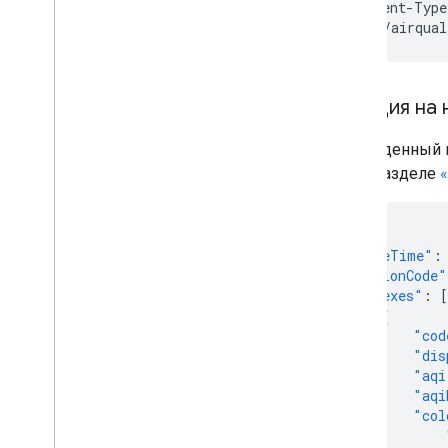
-H 'Content-Type
'https://airqual
Реакция на
Приведенный 
см. в разделе
{
"dateTime"
:
"regionCode"
"indexes"
:
[
{
"cod
"dis
"aqi
"aqi
"col