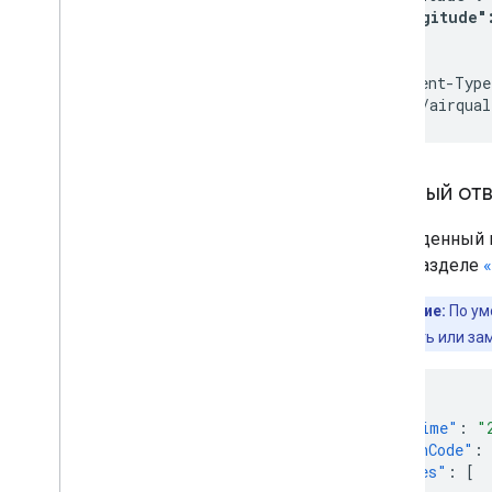
    "longitude":
  }

}
' \

-H 'Content-Type
'https://airqual
Базовый отв
Приведенный 
см. в разделе
Примечание:
По ум
можно удалить или за
{
"dateTime"
:
"
"regionCode"
:
"indexes"
:
[