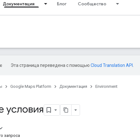
Документация
Блог
Сообщество
Эта страница переведена с помощью
Cloud Translation API
.
ы
Google Maps Platform
Документация
Environment
е условия
го запроса