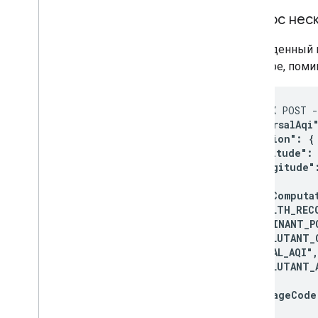
Запрос нес
Приведенный н
примере, поми
curl -X POST 
  "universalAqi"
  "location": {

    "latitude": 
    "longitude":
  },

  "extraComputat
    "HEALTH_REC
    "DOMINANT_P
    "POLLUTANT_
    "LOCAL_AQI",

    "POLLUTANT_
  ],

  "languageCode"
}
' \
