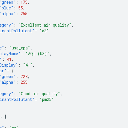
"green"
:
175
,
"blue"
:
55
,
"alpha"
:
255
egory"
:
"Excellent air quality"
,
inantPollutant"
:
"o3"
e"
:
"usa_epa"
,
playName"
:
"AQI (US)"
,
"
:
41
,
Display"
:
"41"
,
or"
:
{
"green"
:
228
,
"alpha"
:
255
egory"
:
"Good air quality"
,
inantPollutant"
:
"pm25"
:
[
e"
:
"co"
,