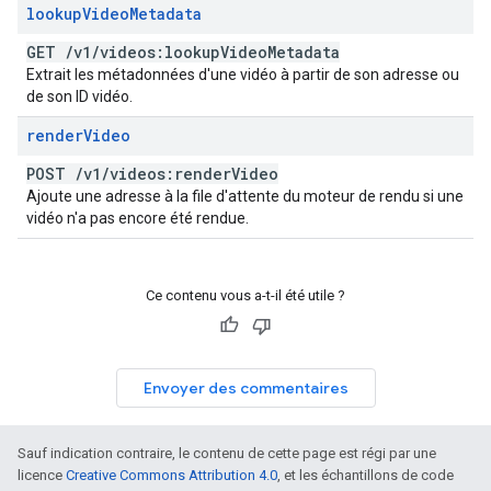
lookup
Video
Metadata
GET
/
v1
/
videos:lookup
Video
Metadata
Extrait les métadonnées d'une vidéo à partir de son adresse ou
de son ID vidéo.
render
Video
POST
/
v1
/
videos:render
Video
Ajoute une adresse à la file d'attente du moteur de rendu si une
vidéo n'a pas encore été rendue.
Ce contenu vous a-t-il été utile ?
Envoyer des commentaires
Sauf indication contraire, le contenu de cette page est régi par une
licence
Creative Commons Attribution 4.0
, et les échantillons de code