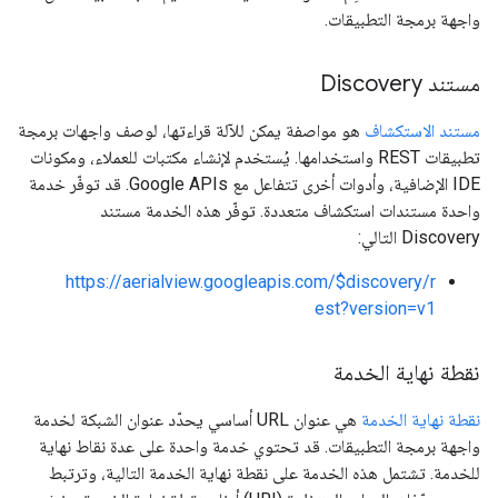
واجهة برمجة التطبيقات.
مستند Discovery
مستند الاستكشاف
هو مواصفة يمكن للآلة قراءتها، لوصف واجهات برمجة
تطبيقات REST واستخدامها. يُستخدم لإنشاء مكتبات للعملاء، ومكونات
IDE الإضافية، وأدوات أخرى تتفاعل مع Google APIs. قد توفّر خدمة
واحدة مستندات استكشاف متعددة. توفّر هذه الخدمة مستند
Discovery التالي:
https://aerialview.googleapis.com/$discovery/r
est?version=v1
نقطة نهاية الخدمة
نقطة نهاية الخدمة
هي عنوان URL أساسي يحدّد عنوان الشبكة لخدمة
واجهة برمجة التطبيقات. قد تحتوي خدمة واحدة على عدة نقاط نهاية
للخدمة. تشتمل هذه الخدمة على نقطة نهاية الخدمة التالية، وترتبط