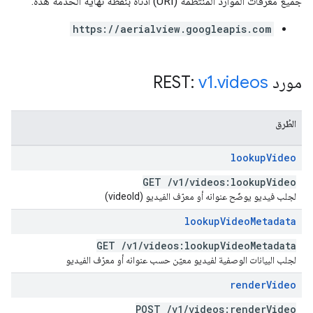
جميع معرّفات الموارد المنتظمة (URI) أدناه بنقطة نهاية الخدمة هذه:
https://aerialview.googleapis.com
مورد REST:
videos
.
v1
الطُرق
lookup
Video
GET
/
v1
/
videos:lookup
Video
لجلب فيديو يوضّح عنوانه أو معرّف الفيديو (videoId)
lookup
Video
Metadata
GET
/
v1
/
videos:lookup
Video
Metadata
لجلب البيانات الوصفية لفيديو معيّن حسب عنوانه أو معرّف الفيديو
render
Video
POST
/
v1
/
videos:render
Video