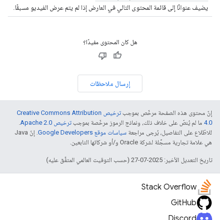
يضيف عنوانًا إلى قائمة المحتوى التالي في العارض إذا لم يتم عرض الفيديو مسبقًا.
هل كان المحتوى مفيدًا؟
إرسال ملاحظات
إنّ محتوى هذه الصفحة مرخّص بموجب
ترخيص Creative Commons Attribution
4.0‏
ما لم يُنصّ على خلاف ذلك، ونماذج الرموز مرخّصة بموجب
ترخيص Apache 2.0‏
.
للاطّلاع على التفاصيل، يُرجى مراجعة
سياسات موقع Google Developers‏
. إنّ Java
هي علامة تجارية مسجَّلة لشركة Oracle و/أو شركائها التابعين.
تاريخ التعديل الأخير: 2025-07-27 (حسب التوقيت العالمي المتفَّق عليه)
Stack Overflow
GitHub
Discord