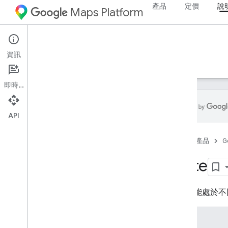
產品
定價
說
Maps Platform
Aerial View API
資訊
指南
參考資料
資源
即時通訊
API
REST 參考資料
首頁
產品
G
總覽
State
REST 資源
影片
影片可能處於不
類型
媒體格式
狀態
列舉