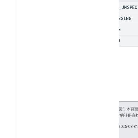
Video
Metadata
STATE
_
UNSPEC
遠端程序呼叫 (RPC) 參考資料
PROCESSING
ACTIVE
FAILED
除非另有註明，否則本頁
和/或其關聯企業的註冊商
上次更新時間：2025-08-3