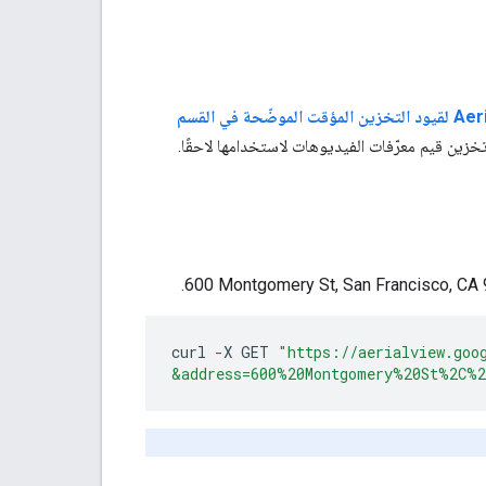
وفقًا لبنود الخدمة المحدّدة في Aerial View API، لا تخضع معرّفات فيديوهات Aerial View API لقيود التخزين المؤقت الموضّحة في القسم
خزين قيم معرّفات الفيديوهات لاستخدامها لاحقًا.
curl
-
X
GET
"https://aerialview.goo
&address=600%20Montgomery%20St%2C%