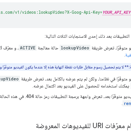
is.com/v1/videos:lookupVideo?X-Goog-Api-Key=
YOUR_API_KEY
تطبيقات بعد ذلك إحدى الاستجابات الثلاث التالية:
يو متوفّرًا، تعرض طريقة
lookupVideo
حالة معالجة
ACTIVE
، و معرّف URI أفقيًا وعموديًا لكل نوع وسائط متوافق، و
فية
.
:**
لا يتم تحصيل رسوم مقابل طلبات نقطة النهاية هذه إلا عندما يكون الفيديو متوفّرًا ويتم عرض م
يو متوفّرًا في نظامنا، ولكن لم يتم عرضه بالكامل بعد، تعرض طريقة
kupVideo
يمكنك استخدامه للحصول على الفيديو بعد اكتمال عرضه.
 متوفّرًا بعد، تعرض واجهة برمجة التطبيقات رمز حالة 404. في هذه الحالة، يمكنك
.
re
 للفيديوهات المعروضة