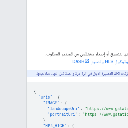
وفّرًا، تعرض واجهة برمجة التطبيقات قائمة بمعرّفات URI، يرتبط كل منها بتنسيق أو إصدار مختلفَين من الفيديو المطلوب.
.
ء صلاحيتها.
{
"uris"
:
{
"IMAGE"
:
{
"landscapeUri"
:
"https://www.gstat
"portraitUri"
:
"https://www.gstati
},
"MP4_HIGH"
:
{