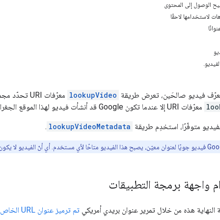
تيح الوصول إلى المحتوى
ات لاستخدامها لاحقًا
وانًا
يو
لفيديو.
 معرّف فيديو صالحَين، تعرض طريقة
lookupVideo
loo
معرّفات URI إلا عندما تكون Google قد أنشأت فيديو لهذا الموقع الجغرافي.
لفيديو متوفّرًا، استخدِم طريقة
lookupVideoMetadata
.
م واجهة برمجة التطبيقات
النهاية هذه من خلال تمرير عنوان بريدي أمريكي
تم ترميز عنوان URL الخاص به