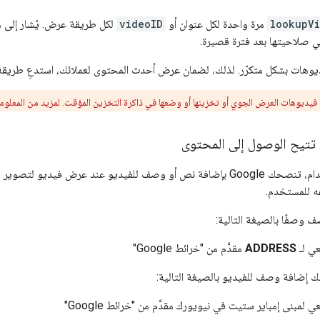
lookupV
مرة واحدة لكل عنوان أو
videoID
لكل طريقة عرض. يُشار إلى معرّفات URI للفيديوهات 
 صلاحيتها بعد فترة قصيرة.
 فيديوهات العرض الجوي أو تخزينها أو وضعها في ذاكرة التخزين المؤقت. لمزيد من المعلوما
 تتيح الوصول إلى المحتوى
لدعم تسهيل الاستخدام، تنصحك Google بإضافة نص أو وصف للفيديو عند عرض 
 للمستخدم.
ف وصفًا بالصيغة التالية:
ي لـ
ADDRESS
مقدَّم من "خرائط Google"
كنك إضافة وصف للفيديو بالصيغة التالية:
مبنى إمباير ستيت في نيويورك مقدَّم من "خرائط Google"