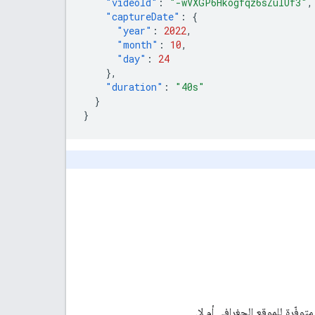
"videoId"
:
"-wVXGP6Hkogfqz6sZulUf3"
,
"captureDate"
:
{
"year"
:
2022
,
"month"
:
10
,
"day"
:
24
},
"duration"
:
"40s"
}
}
توفّرة للموقع الجغرافي أم لا.