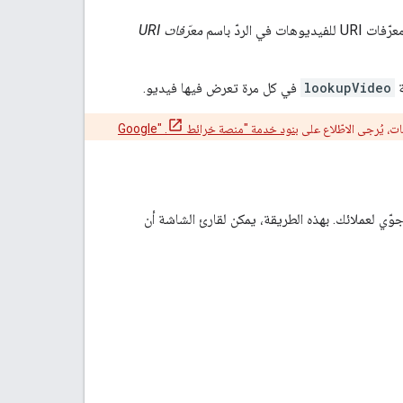
في الردّ باسم
معرّفات URI
lookupVideo
في كل مرة تعرض فيها فيديو.
ت، يُرجى الاطّلاع على
بنود خدمة "منصة خرائط Google" .
فيديو لتصوير جوّي لعملائك. بهذه الطريقة، يمكن لقارئ الشاشة أن