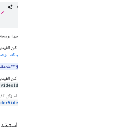
تعرض واجهة برمجة ال
إذا كان الفيد
البيانات الوص
**ملاحظة
إذا كان الفيد
و
videoId
إذا لم يكن الفيديو
nderVideo
كيفية استخدام معرّفات URI