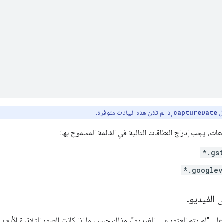
ل
captureDate
إذا لم تكن هذه البيانات متوفّرة.
ات، يجب إدراج النطاقات التالية في القائمة المسموح بها:
*.gs
*.google
ى الفيديو
.
على "لم يتم العثور على الفيديو"، وذلك حسب ما إذا كانت الصور الثلاثية الأبعاد م