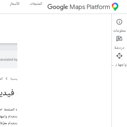
المنتجات
الأسعار
Maps Platform
Aerial View API
معلومات
الأدلة
المرجع
الموارد
دردشة
واجهة برمجة التطبيقات
Aerial View API
الصفحة الرئيسية
ال
نظرة عامة
النسخة التجريبية
جلب فيدي
الإعداد
إعداد واجهة برمجة التطبيقات Aerial View API
على هذه الصفحة
كيفية استخدام واجهة
استخدام Aerial View API
كيفية استخدام معرّفات URI للفيديوهات الم