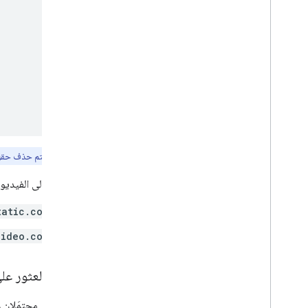
ملاحظة:
قد يتم حذف حق
للوصول إلى الفيديوه
tatic.com
video.com
لم يتمّ العثور عل
هناك ردّان محتمَلان 