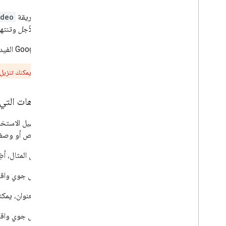
استدعِ طريقة
ideo
القصيرة الأجل
وتنتهي
تعدّل Google الفيديوهات بشكل متكرّر. لذلك، لضمان عرض أحدث المحتوى لعملائك، استدعِ طريقة
**تنبيه:**
لا يمكنك تنزيل
الفيديوهات التي
يعرض النص أو وصفه
على سبيل المثال، أضِ
"هذا عرض جوي واقع
بدلاً من العنوان، يم
"هذا عرض جوي واقعي ل