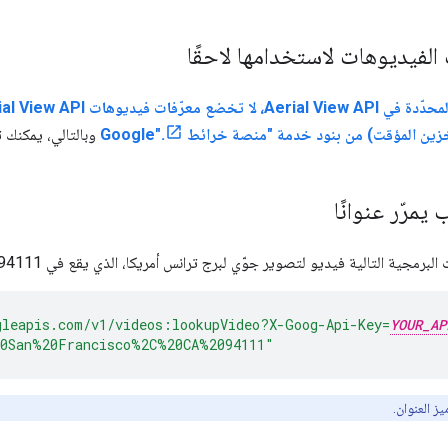
لفيديوهات لاستخدامها لاحقًا
وبالتالي، يمكنك ت
مرّر عنوانًا
التالية فيديو لتصوير جوّي لبرج ترانس أمريكا، الذي يقع في ‎600 Montgomery St, San Francisco, CA 94111.
gleapis.com/v1/videos:lookupVideo?X-Goog-Api-Key=
YOUR_AP
20San%20Francisco%2C%20CA%2094111"
 العنوان.