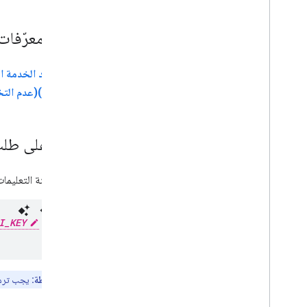
حفظ معرّفات ا
3.2.3(ب)(عدم التخزين المؤقت) من بنود خدمة "منصة خرائط Google".
مثال على طلب ي
تطلب عينة التعليمات البرمجية 
I_KEY
ملاحظة:
يجب ترميز