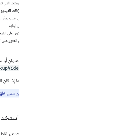
كيفية استخدام Aerial View API
الفيديوهات التي ت
استرداد البيانات الوصفية للفيديو
حفظ معرّفات الفيديوه
جلب فيديو تم إنشاؤه
مثال على طلب يمرّر عن
إنشاء فيديو جديد
مثال على إجابة
تم العثور على الفيد
النقل
لم يتمّ العثور على ا
نقل البيانات من إصدار "معاينة"
عند توفّر عنوان أو
أفضل الممارسات
طريقة
kupVideo
أفضل ممارسات Web API
مركز هندسة معمارية
للتحقّق مما إذا كان ا
ملاحظة:
بعد أن تنشئ Google فيديو جويًا لعنوان معيّن، يصبح هذا الفيديو متاحًا لأي مستخدم. أي أنّ الفيديو لا يكون مرتبطًا بمستخدم أو حساب معيّنَين.
كيفية استخدا
يمكنك استدعاء نقطة 