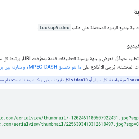
ة
.
lookupVideo
فيديو
إذا كان الفيديو الذي تطلبه مت
ت المختلفة، يُرجى الاطّلاع على
ما هو تنسيق MPEG-DASH؟ ومقارنة بين بروتوكول HLS وتنسيق DASH
look
مرة واحدة لكل عنوان أو
videoID
لكل طريقة عرض. يمكنك بعد ذلك استخدام معرّفات URI القصيرة الأجل في الردّ مرة واحدة قبل انتها
ic.com/aerialview/thumbnail/-1202461100507922431.jpg?sq
c.com/aerialview/thumbnail/2256303413312618497.jpg?sqp=