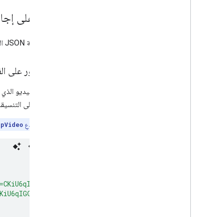
مثال على إجاب
تمثّل أمثلة JSON التالية جميع الردود المحتمَلة على طلب
تم العثور على ال
للتعرّف على التنسيقا
ملاحظة:
استدعِ
upVideo
p=CKiU6qIGGPQD&rs=AHRQkOe1j6EA5Q3WzJgDluv8AXbNlZ8M-g"
,
CKiU6qIGGPQD&rs=AHRQkOelSBTTVgOmFrSZ71c1xjyuoSBAAA"