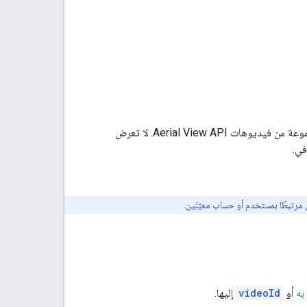
معرّفات URI تحدّد مجموعة من فيديوهات Aerial View API. لا تعرض
أو
videoId
إليها.