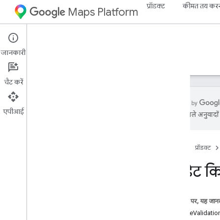
प्रॉडक्ट
कीमत तय कर
Maps Platform
Web Services
Address Validation API
जानकारी
गाइड
रेफ़रंस
संसाधन
चैट करें
एपीआई
एआई से मिले अनुवादों म
Address Validation API
खास जानकारी
होम पेज
प्रॉडक्ट
डेमो आज़माएं
अपडेट कि
पते की पुष्टि करने वाले एपीआई के लिए ज़रूरी
Address Validation API सेट अप करना
पते की पुष्टि करने के लिए अनुरोध भेजें
इस पेज पर, यह जानक
मूल जवाब को समझना
provideValidatio