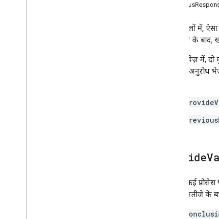
previousResponse
अपने वर्कफ़्लो में पते की पुष्टि करने की प्रक्रिया का
इस्तेमाल करें
कुछ मामलों में, ऐ
पुष्टि का जवाब मैनेज करना
पुष्टि करने के बाद,
अमेरिका के पते मैनेज करना
अपडेट किए गए पते मैनेज करना
इस दस्तावेज़ में, द
पते को अंग्रेज़ी में बदलें
लिए कई अनुरोध भेजे 
मिलती है.
provideV
previous
provide
V
पुष्टि की कई प्रोस
आखिरी नतीजे के बारे
conclusi