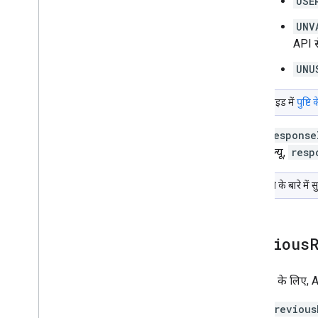
USE
UNV
API स
UNU
रेफ़रंस गाइड में
पुष्टि
response
वैल्यू,
resp
पुष्टि करने के बारे में
previous
किसी पते के लिए,
previous