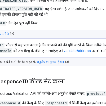
R_VERSION_USED
: उपयोगकर्ता ने जो ओरिजनल वर्शन दिया है.
ALIDATED_VERSION_USED
: यह ऐसा वर्शन है जो उपयोगकर्ता को दिए गए 
े इसकी दोबारा पुष्टि नहीं की गई थी.
SED
: लेन-देन पूरा नहीं किया.
 के नतीजे
देखें.
Id
फ़ील्ड से यह पता चलता है कि आपको पते की पुष्टि करने के किस नतीजे के 
onseId
की उस वैल्यू के जैसी होनी चाहिए जो
validateAddress
तरीके को
 सुझाव देने वाली रेफ़रंस गाइड में,
अनुरोध का मुख्य हिस्सा
देखें.
Response
ID
फ़ील्ड सेट करना
 Address Validation API को फ़ॉलो-अप अनुरोध भेजते समय,
previousR
ResponseId
की वैल्यू के लिए,
responseId
से मिली वैल्यू का इस्तेमाल कर