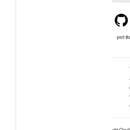
स्टैक ओवरफ़्लो
google-maps टैग के तहत सवाल
हमारे सैं
पूछें.
और जानें
अक्सर पूछे जाने वाले सवाल
Capabilities Explorer
एपीआई सुरक्षा के सबसे सही तरीके
वेब सेवा के इस्तेमाल को ऑप्टिमाइज़ करना
Android
Chrome
Firebase
Google Cloud