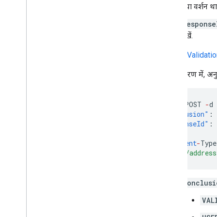
गया वर्शन थ
response
देखें.
provideValidati
इस उदाहरण में, अनु
curl
-
X
POST
-
d
"conclusion"
:
"responseId"
:
}
'
\
-
H
'Co
ntent
-
Type
"https://address
conclusi
VAL