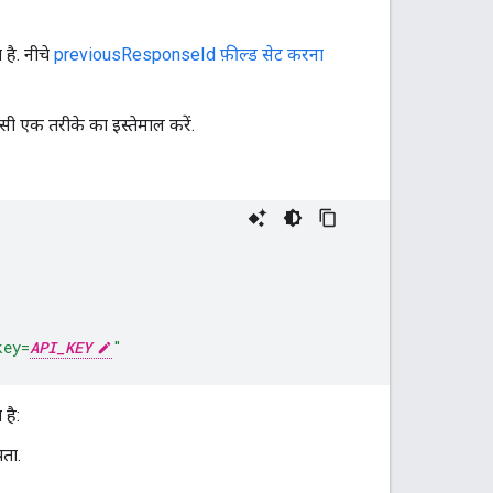
है. नीचे
previousResponseId फ़ील्ड सेट करना
सी एक तरीके का इस्तेमाल करें.
key=
API_KEY
"
है:
पता.