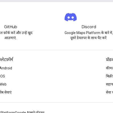
GitHub
Discord
पल फ़ॉर्क करें और उन्हें खुद
Google Maps Platform के बारे में
आज़माएं.
दूसरे डेवलपर के साथ चैट करें.
प्‍लेटफ़ॉर्म
प्रॉ
Android
कीमत
iOS
बिक्री
Web
सहाय
वेब सेवाएं
सेवा क
 Platform
Google AI
सारे प्रॉडक्ट