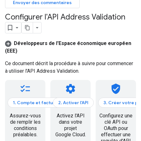
Envoyer des commentaires
Configurer l'API Address Validation
Développeurs de l'Espace économique européen
(EEE)
Ce document décrit la procédure à suivre pour commencer
à utiliser l'API Address Validation.
checklist
settings
verified_user
1. Compte et facturation
2. Activer l'API
3. Créer votre p
Assurez-vous
Activez l'API
Configurez une
de remplir les
dans votre
clé API ou
conditions
projet
OAuth pour
préalables.
Google Cloud.
effectuer une
requête d'API