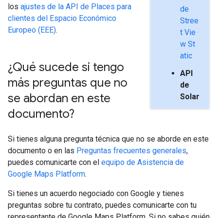
los
ajustes de la API de Places para
de
clientes del Espacio Económico
Stree
Europeo (EEE)
.
t Vie
w St
atic
¿Qué sucede si tengo
API
más preguntas que no
de
se abordan en este
Solar
documento?
Si tienes alguna pregunta técnica que no se aborde en este
documento o en las
Preguntas frecuentes generales
,
puedes comunicarte con el
equipo de Asistencia de
Google Maps Platform
.
Si tienes un acuerdo negociado con Google y tienes
preguntas sobre tu contrato, puedes comunicarte con tu
representante de Google Maps Platform. Si no sabes quién