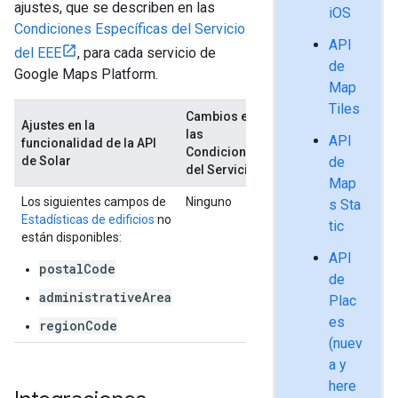
ajustes, que se describen en las
iOS
Condiciones Específicas del Servicio
API
del EEE
, para cada servicio de
de
Google Maps Platform.
Map
Tiles
Cambios en
Ajustes en la
las
API
funcionalidad de la API
Condiciones
de Solar
de
del Servicio
Map
Los siguientes campos de
Ninguno
s Sta
Estadísticas de edificios
no
tic
están disponibles:
API
postalCode
de
administrativeArea
Plac
es
regionCode
(nuev
a y
here