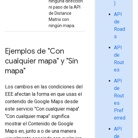
ninguna dirección
)
ni paso de la API
de Distance
API
Matrix con
de
ningún mapa.
Road
s
API
Ejemplos de "Con
de
cualquier mapa" y "Sin
Rout
mapa"
es
API
Los cambios en las condiciones del
de
EEE afectan la forma en que usas el
Rout
contenido de Google Maps desde
es
este servicio "Con cualquier mapa".
Pref
“Con cualquier mapa” significa
erred
mostrar el Contenido de Google
API
Maps en, junto a o de una manera
de