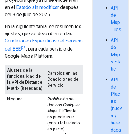
proyectos que ya no se encuentran
en el
Estado sin modificar
después
API
del 8 de julio de 2025.
de
Map
En la siguiente tabla, se resumen los
Tiles
ajustes, que se describen en las
API
Condiciones Específicas del Servicio
de
del EEE
, para cada servicio de
Map
Google Maps Platform.
s Sta
tic
Ajustes de la
Cambios en las
funcionalidad de
Condiciones del
API
la API de Distance
Servicio
de
Matrix (heredada)
Plac
Ninguno
Prohibición del
es
Uso con Cualquier
(nuev
Mapa
. El Cliente
a y
no puede usar
here
(en su totalidad o
en parte)
dada