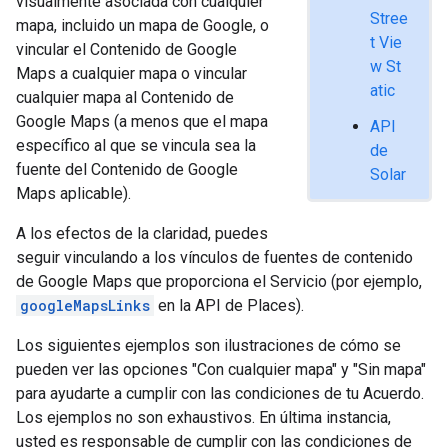
visualmente asociada con cualquier
Stree
mapa, incluido un mapa de Google, o
t Vie
vincular el Contenido de Google
w St
Maps a cualquier mapa o vincular
atic
cualquier mapa al Contenido de
Google Maps (a menos que el mapa
API
específico al que se vincula sea la
de
fuente del Contenido de Google
Solar
Maps aplicable).
A los efectos de la claridad, puedes
seguir vinculando a los vínculos de fuentes de contenido
de Google Maps que proporciona el Servicio (por ejemplo,
googleMapsLinks
en la API de Places).
Los siguientes ejemplos son ilustraciones de cómo se
pueden ver las opciones "Con cualquier mapa" y "Sin mapa"
para ayudarte a cumplir con las condiciones de tu Acuerdo.
Los ejemplos no son exhaustivos. En última instancia,
usted es responsable de cumplir con las condiciones de