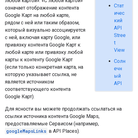
любой картой». «С любой картой»
Стат
означает отображение контента
ичес
Google Карт на любой карте,
кий
рядом с ней или таким образом,
API
который визуально ассоциируется
Stree
с ней, включая карту Google, или
t
привязку контента Google Карт к
View
любой карте или привязку любой
карты к контенту Google Карт
Солн
(если только конкретная карта, на
ечн
которую указывает ссылка, не
ый
является источником
API
соответствующего контента
Google Карт).
Для ясности вы можете продолжать ссылаться на
ссылки источника контента Google Maps,
предоставляемые Сервисом (например,
googleMapsLinks
в API Places).