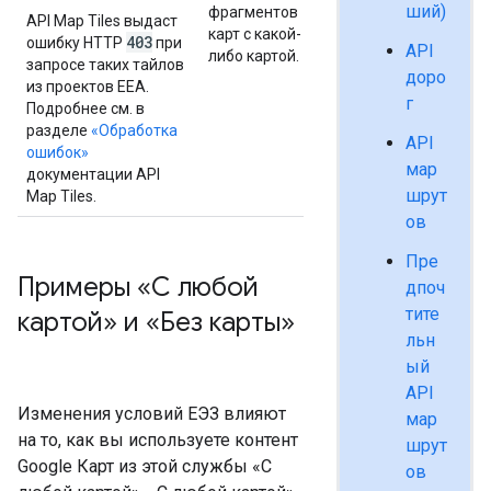
ший)
фрагментов
API Map Tiles выдаст
карт с какой-
403
ошибку HTTP
при
API
либо картой.
запросе таких тайлов
доро
из проектов EEA.
г
Подробнее см. в
разделе
«Обработка
API
ошибок»
мар
документации API
шрут
Map Tiles.
ов
Пре
Примеры «С любой
дпоч
тите
картой» и «Без карты»
льн
ый
API
Изменения условий ЕЭЗ влияют
мар
на то, как вы используете контент
шрут
Google Карт из этой службы «С
ов