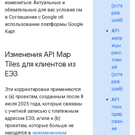
измениться. Актуальные и
(уста
обязательные для вас условия см.
рев
в Соглашении с Google об
ший)
использовании платформы Google
API
Карт.
матр
ицы
расс
Изменения API Map
тоян
Tiles для клиентов из
ий
ЕЭЗ
(уста
рев
ший)
Эти корректировки применяются
к (a) проектам, созданным после 8
API
июля 2025 года, которые связаны
геок
с учетной записью с платежным
одир
адресом ЕЭЗ, и/или к (b)
ован
проектам, которые больше не
ия
находятся в
неизмененном