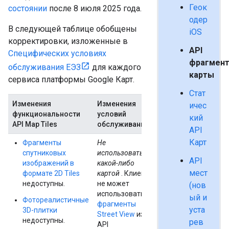
Геок
состоянии
после 8 июля 2025 года.
одер
В следующей таблице обобщены
iOS
корректировки, изложенные в
API
Специфических условиях
фрагмен
обслуживания ЕЭЗ
для каждого
карты
сервиса платформы Google Карт.
Стат
Изменения
Изменения
ичес
функциональности
условий
кий
API Map Tiles
обслуживания
API
Карт
Фрагменты
Не
спутниковых
использовать с
API
изображений в
какой-либо
мест
формате 2D Tiles
картой
. Клиент
недоступны.
не может
(нов
использовать
ый и
Фотореалистичные
фрагменты
уста
3D-плитки
Street View
из
недоступны.
рев
API