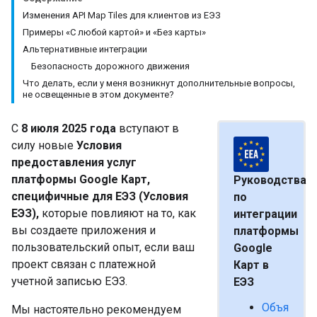
Изменения API Map Tiles для клиентов из ЕЭЗ
Примеры «С любой картой» и «Без карты»
Альтернативные интеграции
Безопасность дорожного движения
Что делать, если у меня возникнут дополнительные вопросы,
не освещенные в этом документе?
С
8 июля 2025 года
вступают в
силу новые
Условия
предоставления услуг
платформы Google Карт,
Руководства
специфичные для ЕЭЗ (Условия
по
ЕЭЗ),
которые повлияют на то, как
интеграции
вы создаете приложения и
платформы
пользовательский опыт, если ваш
Google
проект связан с платежной
Карт в
учетной записью ЕЭЗ.
ЕЭЗ
Объя
Мы настоятельно рекомендуем