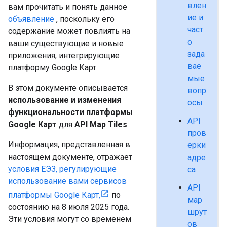
влен
вам прочитать и понять данное
ие и
объявление
, поскольку его
част
содержание может повлиять на
о
ваши существующие и новые
зада
приложения, интегрирующие
вае
платформу Google Карт.
мые
В этом документе описывается
вопр
использование и изменения
осы
функциональности платформы
API
Google Карт
для
API Map Tiles
.
пров
Информация, представленная в
ерки
настоящем документе, отражает
адре
условия ЕЭЗ, регулирующие
са
использование вами сервисов
API
платформы Google Карт,
по
мар
состоянию на 8 июля 2025 года.
шрут
Эти условия могут со временем
ов