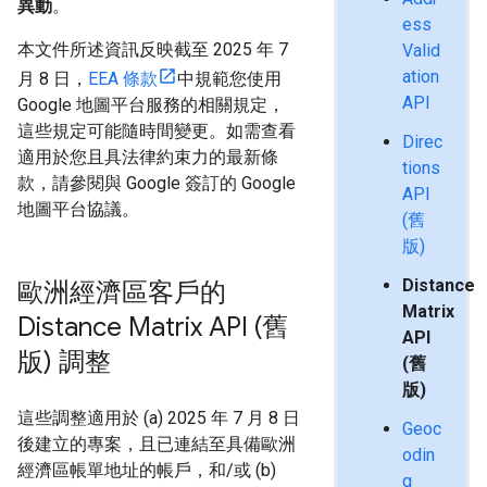
異動
。
ess
本文件所述資訊反映截至 2025 年 7
Valid
ation
月 8 日，
EEA 條款
中規範您使用
API
Google 地圖平台服務的相關規定，
這些規定可能隨時間變更。如需查看
Direc
適用於您且具法律約束力的最新條
tions
款，請參閱與 Google 簽訂的 Google
API
地圖平台協議。
(舊
版)
Distance
歐洲經濟區客戶的
Matrix
Distance Matrix API (舊
API
版) 調整
(舊
版)
這些調整適用於 (a) 2025 年 7 月 8 日
Geoc
後建立的專案，且已連結至具備歐洲
odin
經濟區帳單地址的帳戶，和/或 (b)
g