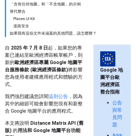
「含有任何地圖」和「不含地圖」的示例
替代整合
Places UI Kit
道路安全
如果我有這份文件未涵蓋的其他問題，該怎麼辦？
自
2025 年 7 月 8 日
起，如果您的專
案已連結至歐洲經濟區帳單帳戶，則
新的
歐洲經濟區專屬 Google 地圖平
台服務條款 (歐洲經濟區條款)
將影響
Google 地
您為使用者建構應用程式和體驗的方
圖平台歐
式。
洲經濟區
整合指南
我們強烈建議您詳閱
這則公告
，因為
公告
其中的細節可能會影響您現有和新整
與常
合 Google 地圖平台的應用程式。
見問
本文將說明
Distance Matrix API (舊
題
版)
的
用法和 Google 地圖平台功能
Addr