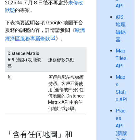
2025 年 7 月 8 日後不再處於
未修改
API
狀態
的專案。
iOS
下表摘要說明各項 Google 地圖平台
地理
服務的調整內容，詳情請參閱《
歐洲
編碼
經濟區服務專屬條款
》。
器
Map
Distance Matrix
Tiles
API (舊版) 功能調
服務條款異動
API
整
Map
無
不得搭配任何地圖
使用
。客戶不得使
s
用 (全部或部分) 任
Stati
何地圖的 Distance
c API
Matrix API 中的任
何地址或步驟。
Plac
es
API
「含有任何地圖」和
(新版