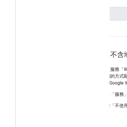
Routes Preferred API 功能調整
無
「含有任何地圖」和「不含
EEA 條款的變更會影響您使用這項服務「With
上、旁邊或以與任何地圖視覺相關的方式顯示 G
容 (除非所連結的特定地圖是適用 Google
為求清楚明確，您可以繼續連結至「服務」提供的 
以下範例說明「使用任何地圖」和「不使
款。