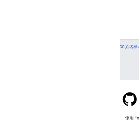
除非另有註明，否則本頁面中的內容是採用
創用 CC 姓名標示
註冊商標。
上次更新時間：2026-03-20 (世界標準時間)。
Stack Overflow
使用 google-maps 標記提出問
使用 F
題。