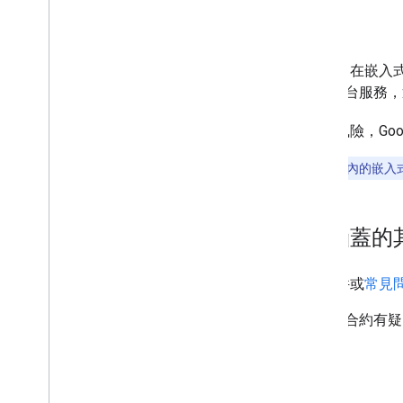
道路安全
EEA 客戶現在可以在適當情況下，在嵌入式
在適當情況下使用 Google 地圖平台服
由於新條款可能會帶來道路安全風險，Goo
注意：
客戶可自行決定是否在歐洲經濟區內的嵌入式
如果我有這份文件未涵蓋的
如果您有任何技術問題，而本文件或
常見
如果您與 Google 達成協議，並對合約
絡」表單
與我們聯絡。