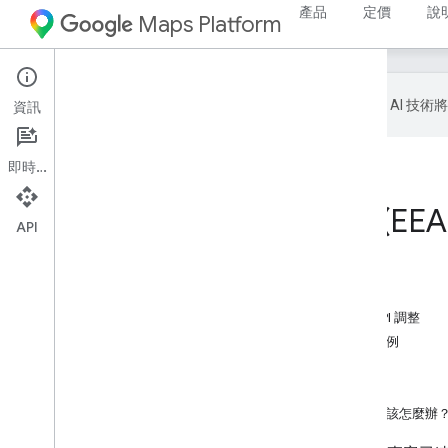
產品
定價
說
Maps Platform
Google 會運用 A
資訊
即時通訊
首頁
產品
Google Maps Platform
針對歐洲經濟區 (EEA) 客
API
這個頁面中的內容
歐洲經濟區客戶的 Routes Preferred API 調整
「含有任何地圖」和「不含地圖」的示例
替代整合
道路安全
如果我有這份文件未涵蓋的其他問題，該怎麼辦