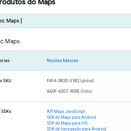
rodutos do Maps
s: Maps ]
ic Maps
orias
Noções básicas
o SKU
FAF4-3B2D-51B2
(global)
AA0F-63D7-9D0E
(Índia)
e SDKs
API Maps JavaScript
SDK do Maps para Android
SDK do Maps para iOS
SDK de navegação para Android