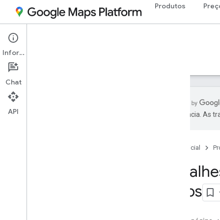
Produtos
Preç
Documentação
Informações
Preço
Faturamento
Monitoramento
Chat
API
preferência. As t
Visão geral
Página inicial
Pr
Preço
Categorias de preços
Detalhe
Pay-as-you-go
Maps
Assinaturas
Detalhes de preços e uso