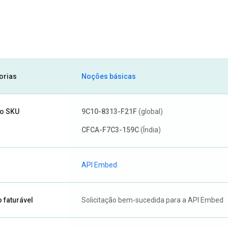
orias
Noções básicas
o SKU
9C10-8313-F21F
(global)
CFCA-F7C3-159C
(Índia)
API Embed
 faturável
Solicitação bem-sucedida para a API Embed