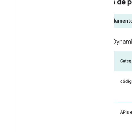
SKUs de p
[ Fundamento
SKU: Dynam
Categ
códig
APIs 