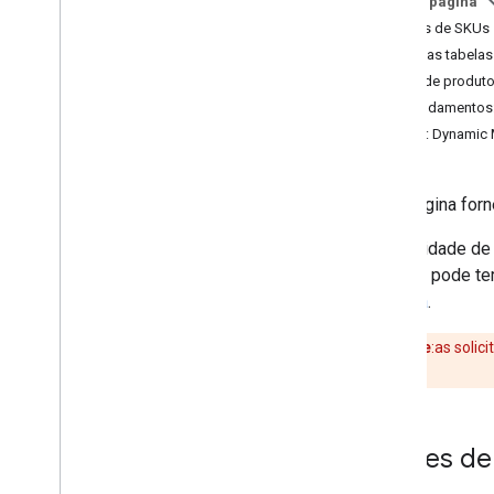
Nesta página
Preços (global)
Nomes de SKUs
Preços (Índia)
Sobre as tabela
Detalhes de uso
SKUs de produt
[ Fundamentos
Recursos
SKU: Dynamic
Glossário de preços
Programas públicos
Esta página for
Uma unidade de 
produto pode te
da
Índia
.
Importante
:as soli
fatura.
Nomes de