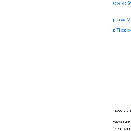
Metadados do St
View
API Map Tiles: M
API Map Tiles: b
View
1
O Embed e o 
2
Os mapas está
uma única SKU: