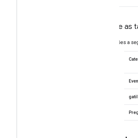
Sobre as 
As seções a seg
Cate
Even
gati
Pre