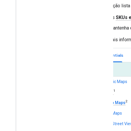
Esta seção lista
As
SKUs e
Mantenha o
Para mais infor
Essentials
Maps
Dynamic Maps
1
Embed
2
SDK do Maps
Static Maps
Static Street Vi