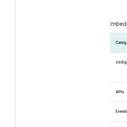
SKU: Embed
Categ
códig
APIs
Evento