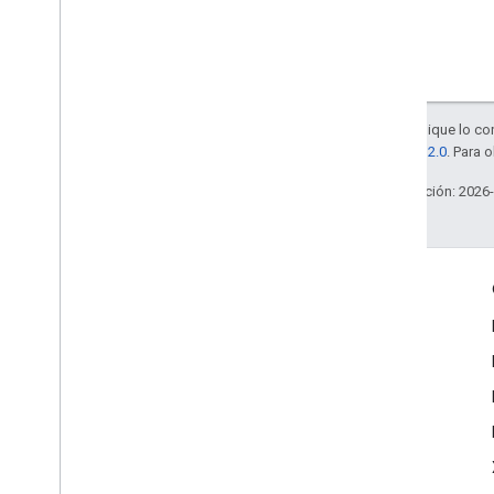
Salvo que se indique lo con
licencia Apache 2.0
. Para 
Última actualización: 2026
Interactúa
Google Developer Program
Google Developer Groups
Google Developer Experts
Accelerators
Google Cloud & NVIDIA