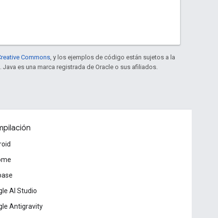
e Creative Commons
, y los ejemplos de código están sujetos a la
. Java es una marca registrada de Oracle o sus afiliados.
pilación
roid
ome
base
le AI Studio
le Antigravity