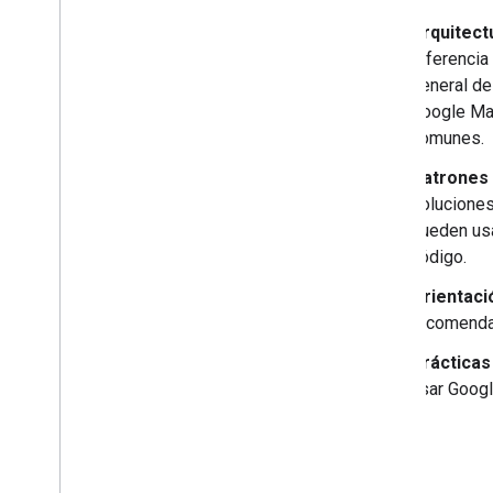
Arquitect
Planificación de rutas y
referencia
navegación
general de
Google Ma
Analytics
comunes.
Entorno
Patrones 
soluciones
Soluciones 3D
pueden usar
código.
AI
Orientaci
recomenda
Práctica
usar Googl