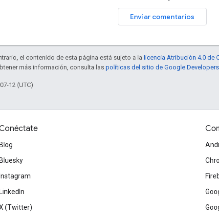
Enviar comentarios
trario, el contenido de esta página está sujeto a la
licencia Atribución 4.0 d
obtener más información, consulta las
políticas del sitio de Google Developers
-07-12 (UTC)
Conéctate
Com
Blog
And
Bluesky
Chr
Instagram
Fire
LinkedIn
Goog
X (Twitter)
Goog