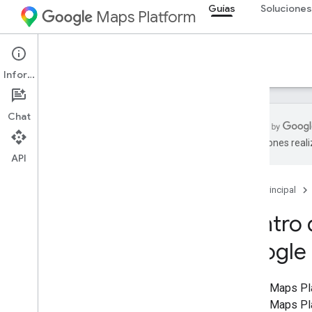
Guías
Soluciones
Maps Platform
Architecture Center
Información
Chat
traducciones real
API
Descripción general
Página principal
Comercio
Centro 
Validación y calidad de la
dirección
Google 
Localizadores
Google Maps Plat
Google Maps Plat
Visualización