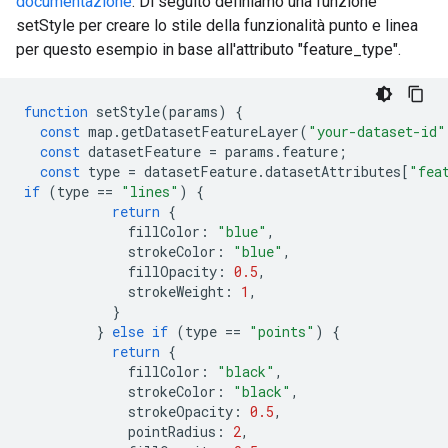
documentazione
. Di seguito definiamo una funzione
setStyle per creare lo stile della funzionalità punto e linea
per questo esempio in base all'attributo "feature_type".
function
setStyle
(
params
)
{
const
map
.
getDatasetFeatureLayer
(
"your-dataset-id"
const
datasetFeature
=
params
.
feature
;
const
type
=
datasetFeature
.
datasetAttributes
[
"fea
if
(
type
==
"lines"
)
{
return
{
fillColor
:
"blue"
,
strokeColor
:
"blue"
,
fillOpacity
:
0.5
,
strokeWeight
:
1
,
}
}
else
if
(
type
==
"points"
)
{
return
{
fillColor
:
"black"
,
strokeColor
:
"black"
,
strokeOpacity
:
0.5
,
pointRadius
:
2
,