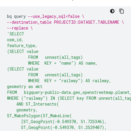
bq
query
--use_legacy_sql=false \
--destination_table PROJECTID:DATASET.TABLENAME \
--replace \
'SELECT
osm_id, 
feature_type,
(SELECT value
         FROM   unnest(all_tags)
         WHERE  KEY = "name") AS name,
(SELECT value
         FROM   unnest(all_tags)
         WHERE  KEY = "railway") AS railway,
geometry as wkt
FROM   bigquery-public-data.geo_openstreetmap.planet
WHERE ("railway") IN (SELECT key FROM unnest(all_ta
    AND ST_Intersects(
    geometry,
ST_MakePolygon(ST_MakeLine(
      [ST_GeogPoint(-0.549370, 51.725346),
      ST_GeogPoint(-0.549370, 51.2529407),