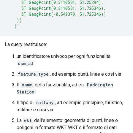
      ST_GeogPoint(0.3110581, 51.25294),
      ST_GeogPoint(0.3110581, 51.725346),
      ST_GeogPoint(-0.549370, 51.725346)]
    ))
   )'
La query restituisce:
un identificatore univoco per ogni funzionalità
osm_id
feature_type
, ad esempio punti, linee e così via
Il
name
della funzionalità, ad es.
Paddington
Station
Il tipo di
railway
, ad esempio principale, turistico,
militare e così via
La
wkt
dell'elemento: geometria di punti, linee o
poligoni in formato WKT. WKT è il formato di dati