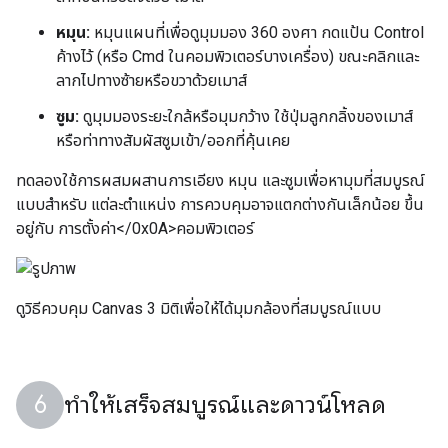
หมุน:
หมุนแผนที่เพื่อดูมุมมอง 360 องศา กดแป้น Control
ค้างไว้ (หรือ Cmd ในคอมพิวเตอร์บางเครื่อง) ขณะคลิกและ
ลากไปทางซ้ายหรือขวาด้วยเมาส์
ซูม:
ดูมุมมองระยะใกล้หรือมุมกว้าง ใช้ปุ่มลูกกลิ้งของเมาส์
หรือท่าทางสัมผัสซูมเข้า/ออกที่คุ้นเคย
ทดลองใช้การผสมผสานการเอียง หมุน และซูมเพื่อหามุมที่สมบูรณ์
แบบสำหรับ แต่ละตำแหน่ง การควบคุมอาจแตกต่างกันเล็กน้อย ขึ้น
อยู่กับ การตั้งค่า</0x0A>คอมพิวเตอร์
ดูวิธีควบคุม Canvas 3 มิติเพื่อให้ได้มุมกล้องที่สมบูรณ์แบบ
ทำให้เสร็จสมบูรณ์และดาวน์โหลด