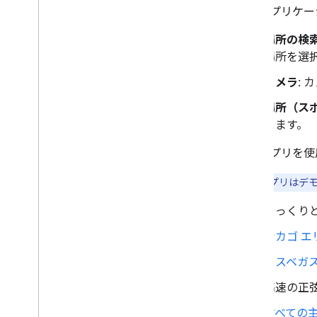
このアプリケー
場所の検索
場所を選
カメラ:
カ
場所（スポ
します。
このアプリを使
注:
管理アプリはデモ
ゆっくり
シカゴ 
ラスベガ
高速の正
すべての