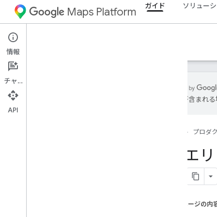
ガイド
ソリューシ
Maps Platform
Architecture Center
情報
チャット
は誤りが含まれる
API
概要
ホーム
プロダ
商業
3D エ
住所の検証と品質
ロケーター
このページの内
Visualization
概要