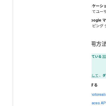
ロケーショ
いてユー
Google
ッピング
ご利用方法
ホストされている
3
または
API キーを取得して
、
ダ
有効にする
Photoreali
Places AP