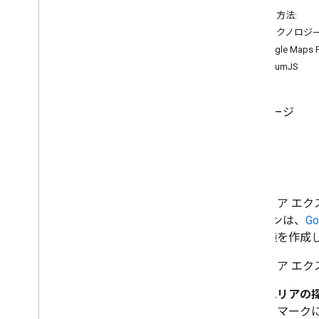
ご利用方法:
ルート検索とナビゲーション
主なテクノロジ
Google Maps P
Analytics
CesiumJS
環境
3D ソリューション
3D エリア エクスプローラのスター
トガイド
概要
3D エリア エクスプローラのカスタ
マイズ
3D ストーリーテリングの概要
3D エリア 
3D ストーリーテリングのカスタマ
ーションは、
Go
イズ
3D 環境を作成
3D ストーリーテリング エディタ
3D マップの高度モードと機能
3D エリア 
AI
エリアの探
ドマーク