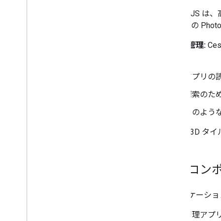
CesiumJS
Google の Ph
カメラ管理:
Ce
す。
アプリの
探索のた
このよう
高画質 3D タ
主要コン
アプリケーショ
管理アプ