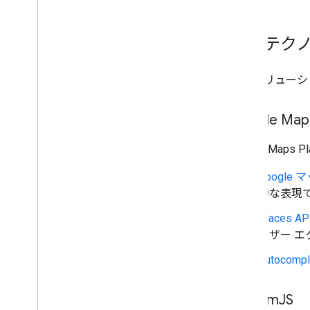
主なテク
このソリューシ
Google Maps
Google Ma
Google マッ
的な表現
Places AP
ーザー 
Autocompl
Cesium
JS