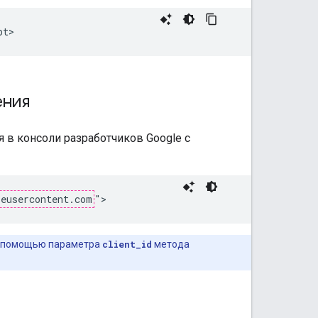
ения
 в консоли разработчиков Google с
leusercontent.com
">
с помощью параметра
client_id
метода