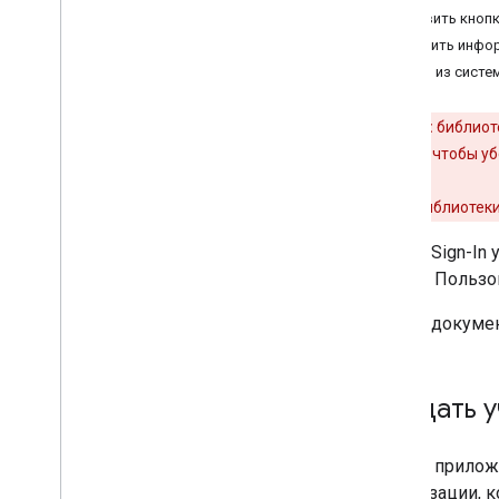
пользователя
Добавить кнопк
Запросить дополнительные
Получить инфо
разрешения
Выйти из систе
Интеграция входа с использованием
прослушивателей
Вход в Google для серверных
Внимание:
библиоте
приложений
воздействия
, чтобы у
Отключить и отозвать области
действия
Поддержка библиотеки 
Кроссплатформенная интеграция
Google Sign-In
Межплатформенный единый вход
Google. Польз
Ресурсы
В этом докумен
Устранение неполадок
Используйте API-интерфейсы Fed
CM
Переход с входа в Google+
Создать у
Справочные материалы
Любое приложе
Справочник по клиенту Java
авторизации, к
Script