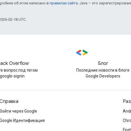
дробнее об этом написано в
правилах сайта
. Java – это зарегистрирова
026-02-18 UTC.
tack Overflow
Блог
е вопрос под тегом
Последние новости в блоге
google-signin
Google Developers
Справка
Раз
Войти через Google
And
Google Идентификация
Chr
Fire