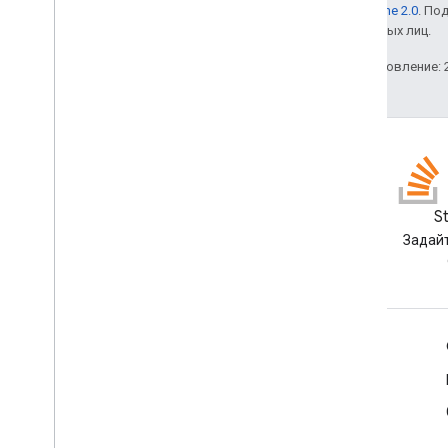
лицензии Apache 2.0
. По
аффилированных лиц.
Последнее обновление: 2
GitHub
S
Раскошельтесь на наши
Задайт
образцы и попробуйте сами
Информация о продукте
Условия использования
Правила фирменного оформления