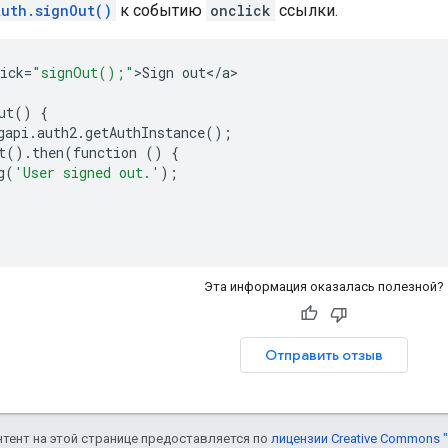
uth.signOut()
к событию
onclick
ссылки.
ick
=
"signOut();"
>
Sign
out
<
/
a
>

ut
()
{
gapi
.
auth2
.
getAuthInstance
();
t
()
.
then
(
function
()
{
g
(
'User signed out.'
);
Эта информация оказалась полезной?
Отправить отзыв
онтент на этой странице предоставляется по
лицензии Creative Commons "