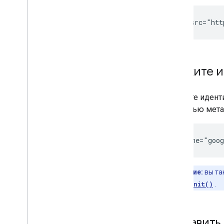
Укажите 
Укажите идент
помощью мета
<meta name="goog
Примечание:
вы та
gapi.auth2.init()
.
Добавить 