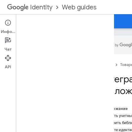
Web guides
Identity
Главная
Вход в Google для Интернета
Информация
Чат
Устаревание и закат
Главная
Товар
API
Основные сведения
Интегра
Интегрируйте вход в Google
прилож
Получить информацию профиля
Аутентификация с помощью
внутреннего сервера
Содержание
Дополнительные возможности
Создать учетны
Настройте кнопку входа в систему
Загрузить библ
Мониторинг состояния сеанса
Укажите иденти