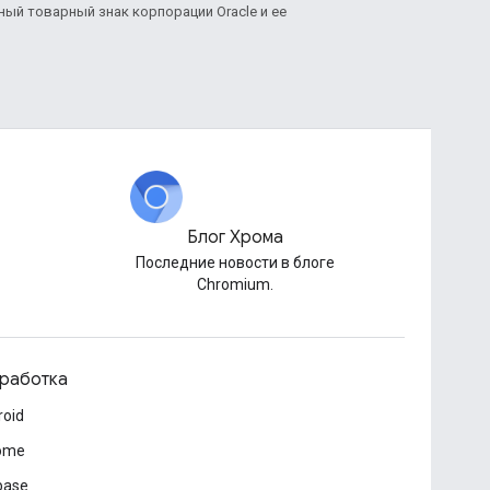
нный товарный знак корпорации Oracle и ее
Блог Хрома
Последние новости в блоге
Chromium.
работка
roid
ome
base