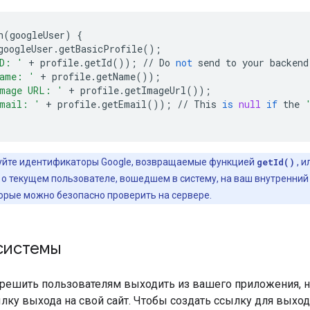
n
(
googleUser
)
{
googleUser
.
getBasicProfile
();
D: '
+
profile
.
getId
());
//
Do
not
send
to
your
backend
ame: '
+
profile
.
getName
());
mage URL: '
+
profile
.
getImageUrl
());
mail: '
+
profile
.
getEmail
());
//
This
is
null
if
the
уйте идентификаторы Google, возвращаемые функцией
getId()
, 
 текущем пользователе, вошедшем в систему, на ваш внутренний 
торые можно безопасно проверить на сервере.
системы
решить пользователям выходить из вашего приложения, не
ылку выхода на свой сайт. Чтобы создать ссылку для вых