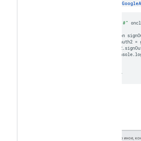
метод
GoogleA
<
a
href
=
"#"
oncl
<
script
function
signO
var
auth2
=
auth2
.
signOu
console
.
lo
});
}
<
/
script
Если не указано иное, к