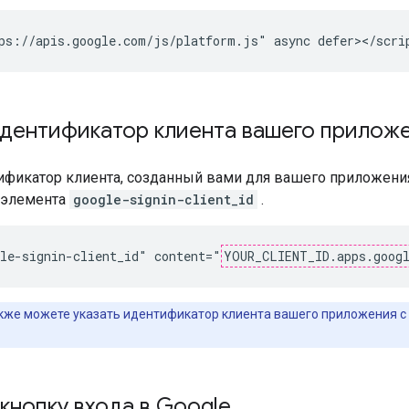
идентификатор клиента вашего прилож
ификатор клиента, созданный вами для вашего приложения
элемента
google-signin-client_id
.
le-signin-client_id" content="
YOUR_CLIENT_ID.apps.goog
кже можете указать идентификатор клиента вашего приложения 
кнопку входа в Google