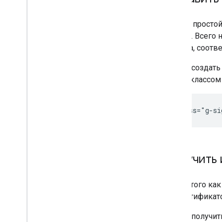
Самый простой
кнопку. Всего 
и цвета, соот
Чтобы создать 
div
с классо
Получить
После того ка
к идентификато
Чтобы получит