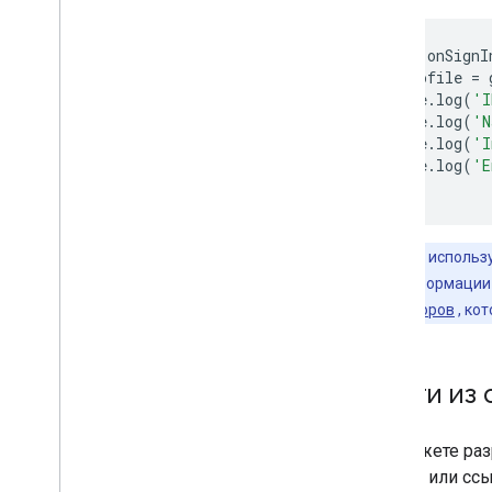
function
onSignI
var
profile
=
console
.
log
(
'I
console
.
log
(
'N
console
.
log
(
'I
console
.
log
(
'E
}
Важно:
Не использ
передачи информации о
идентификаторов
, ко
Выйти из 
Вы можете раз
кнопку или сс