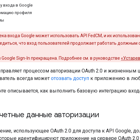
у входа в Google
рмацию профиля
мы
ка входа Google может использовать API FedCM, и их использова
бедиться, что вход пользователей продолжает работать должным 
Google Sign-In прекращена. Подробнее см. в руководстве
«Устаре
 управляет процессом авторизации OAuth 2.0 и жизненным 
ователь всегда может
отозвать доступ
к приложению в люб
те описывается, как выполнить базовую интеграцию входа
четные данные авторизации
ние, использующее OAuth 2.0 для доступа к API Google, 
оторые идентифицируют приложение на сервере OAuth 2.0 G