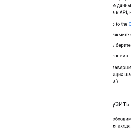
учётные данны
доступа к API,
Go to the
C
Нажмите
Выберите
Назовите 
После заверше
следующих шаго
сервера.)
Загрузить
Вам необходим
функция входа 