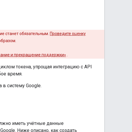
ние станет обязательным.
Проведите оценку
образом.
вание и прекращение поддержки»
.
циклом токена, упрощая интеграцию с API
ое время.
 в систему Google.
должно иметь учётные данные
oogle. Ниже описано, как создать