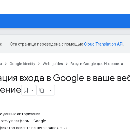
Эта страница переведена с помощью
Cloud Translation API
.
ы
Google Identity
Web guides
Вход в Google для Интернета
ция входа в Google в ваше ве
ение
е данные авторизации
иотеку платформы Google
фикатор клиента вашего приложения