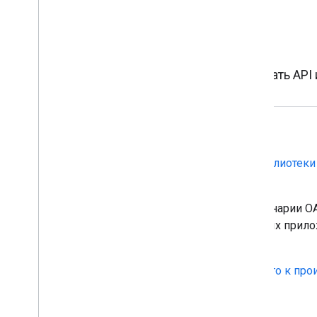
Авторизация
Разрешите своему приложению использовать API 
Вызов API Google
Используйте OAuth 2.0 и наши
клиентские библиотеки
безопасного вызова API Google.
Google поддерживает распространенные сценарии OAu
веб-сервера, клиентской части, установленных прил
ограниченным вводом данных.
Проверьте свое приложение
и подготовьте его к про