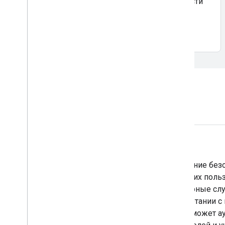
cookie для защиты конфиденциальности
пользователей в Интернете.
Узнать больше
Связанные решения
Firebase Authentication
Firebase Authentication упрощает создание бе
обеспечивая вход и регистрацию ваших польз
устройствах. Он предоставляет серверные сл
аутентификации пользователей в сочетании с
использовании клиентскими SDK. Он может а