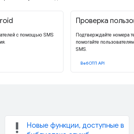
roid
Проверка пользо
ователей с помощью SMS
Подтверждайте номера т
ия.
помогайте пользователя
SMS.
ВебОТП API
priority_high
Новые функции, доступные в