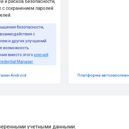
й и рисков безопасности,
 с сохранением паролей
елей.
вышения безопасности,
взаимодействия с
лем и других улучшений
те возможность
ния вместо этого
ключей
redential Manager
.
азин Android
оверенными учетными данными.