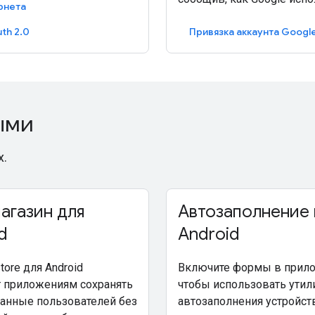
рнета
th 2.0
Привязка аккаунта Googl
ыми
х.
агазин для
Автозаполнение 
d
Android
tore для Android
Включите формы в прило
т приложениям сохранять
чтобы использовать утил
анные пользователей без
автозаполнения устройств