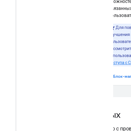
аутентификации без пароля с
сложносте
ключами доступа с помощью
связанных
Credential Manager. Диспетчер
пользоват
учетных данных — это библиотека
Для по
Android Jetpack, которая
улучшения 
поддерживает ключи доступа,
пользовате
пароли и решения для
рассмотри
федеративного входа (например,
использова
вход с помощью Google).
доступа с C
Менеджер учетных данных для Android
Блок-маг
Проверка учетных данных
Включите многофакторную аутентификацию с пр