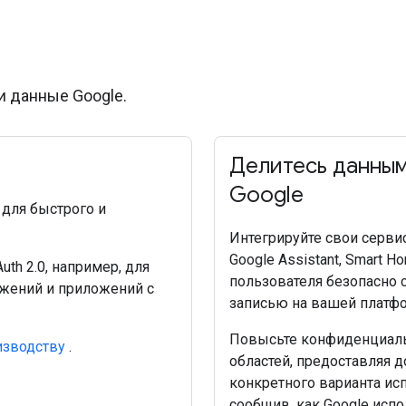
и данные Google.
Делитесь данным
Google
для быстрого и
Интегрируйте свои сервис
Google Assistant, Smart H
th 2.0, например, для
пользователя безопасно 
ожений и приложений с
записью на вашей платфо
Повысьте конфиденциаль
изводству
.
областей, предоставляя 
конкретного варианта ис
сообщив, как Google испо