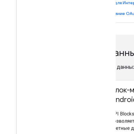
Авторизация для Android
Авторизация для Инте
Авторизация для iOS/MacOS
Использование OAu
Управление учетными данн
Безопасное хранение и получение учетных данны
Менеджер учетных
Блок-м
данных для Android
Androi
Повысьте удобство использования
API Blocks
вашего приложения за счет
позволяе
простой интеграции
учетные д