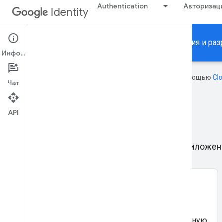
Authentication
Авторизац
Identity
Разрешить пользователям входить в приложения и ра
Информация
Эта страница переведена с помощью
Cl
Чат
API
Аутентификация
Выполняйте вход пользователей в ваше приложени
Войти с помощью Google SDK
Пользователи, вошедшие в Google на своем
устройстве или в браузере, получают ускоренную