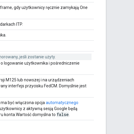
iframe, gdy użytkownicy ręcznie zamykają One
darkach ITP.
ika.
orowany, jeśli zostanie użyty.
o logowanie użytkownika i pośredniczenie
sji M125 lub nowszej i na urządzeniach
ny interfejs przycisku FedCM. Domyślnie jest
M ma być włączona opcja
automatycznego
y użytkownicy z aktywną sesją Google będą
false
ru konta.Wartość domyślna to
.