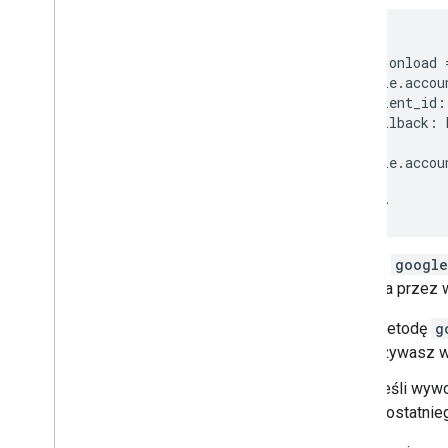
<
script
window
.
onload
google
.
accou
client_id
:
callback
:
});
google
.
accou
};
<
/script
Metoda
google
używana przez w
Metodę
g
używasz wi
Jeśli wyw
z ostatnie