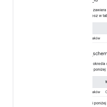
To pole zawiera 
znajdziesz w tab
Typ
ciąg znaków
color
_
sche
To pole określa
w tabeli poniżej:
Typ
ciąg znaków
O
W tabeli poniżej