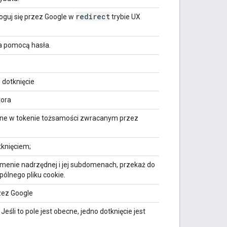
redirect
oguj się przez Google w
trybie UX
za pomocą hasła.
 dotknięcie
tora
one w tokenie tożsamości zwracanym przez
tknięciem;
omenie nadrzędnej i jej subdomenach, przekaż do
ólnego pliku cookie.
zez Google
śli to pole jest obecne, jedno dotknięcie jest