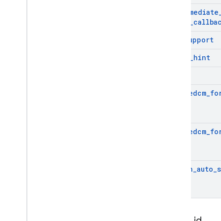
intermediate
close
_
callba
itp
_
support
login
_
hint
hd
use
_
fedcm
_
fo
use
_
fedcm
_
fo
button
_
auto
_
client
_
id