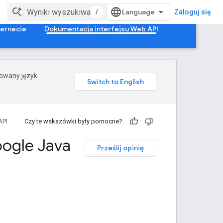
/
Zaloguj się
ternecie
Dokumentacja interfejsu Web API
rowany język.
API
Czy te wskazówki były pomocne?
oogle Java
Prześlij opinię