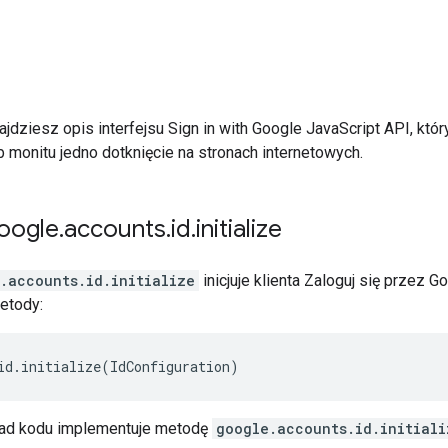
najdziesz opis interfejsu Sign in with Google JavaScript API, któ
 monitu jedno dotknięcie na stronach internetowych.
oogle
.
accounts
.
id
.
initialize
.accounts.id.initialize
inicjuje klienta Zaloguj się przez G
etody:
id
.
initialize
(
IdConfiguration
)
ład kodu implementuje metodę
google.accounts.id.initiali