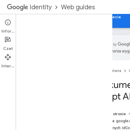
Web guides
Identity
Strona główna
Logowanie przez Google w internecie
Informacje
Czat
Tłumaczenia wyge
Dokumentacja interfejsu HTML API
Interfejs Sign in with Google API
Interfejs API
Strona główna
Dokumentacja Java
Script API
Dokumen
Interfejs Sign in with Google API
Script A
Intermediate iframe API
Interfejs API obsługi pośredniego
elementu iframe
Google Account Authorization API
Na tej stronie
Metoda: google.ac
Typ danych: IdCo