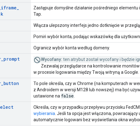
_
iframe
_
Zastępuje domyślne działanie pośredniego elementu 
ck
Tap.
Włącza ulepszony interfejs jedno dotknięcie w przeglą
Pomiń wybór konta, podając wskazówkę dla użytkown
Ogranicz wybór konta według domeny.
r
_
prompt
Wycofany:
ten atrybut został wycofany i będzie ign
Zezwalaj przeglądarce na kontrolowanie monitów 
w procesie logowania między Twoją witryną a Google.
r
_
button
To pole określa, czy w Chrome (na komputerach w wer
z Androidem w wersji M128 lub nowszej) ma być używa
false
ustawione na
.
select
Określa, czy w przypadku przepływu przycisku FedC
wybierania
. Jeśli ta opcja jest włączona, powracając
automatycznie logowani bez wyświetlania okna wybo