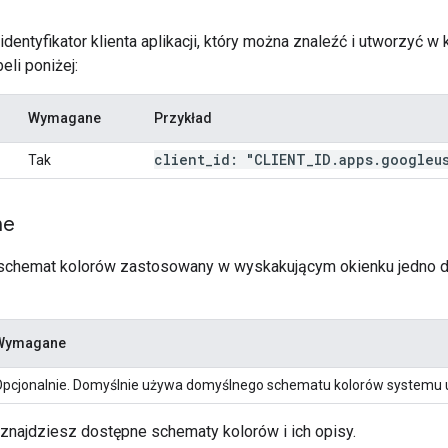
identyfikator klienta aplikacji, który można znaleźć i utworzyć w
eli poniżej:
Wymagane
Przykład
client
_
id: "CLIENT
_
ID
.
apps
.
googleu
Tak
me
 schemat kolorów zastosowany w wyskakującym okienku jedno dot
Wymagane
pcjonalnie. Domyślnie używa domyślnego schematu kolorów systemu 
 znajdziesz dostępne schematy kolorów i ich opisy.