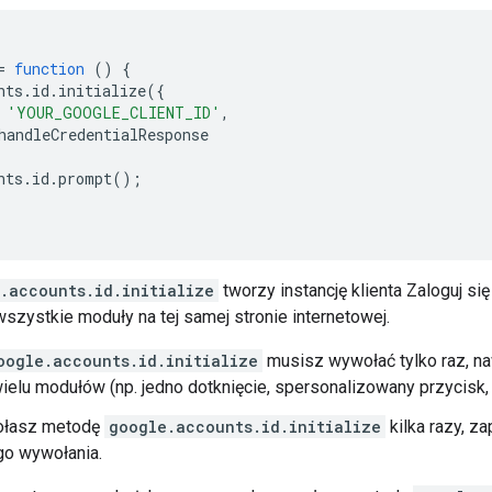
=
function
()
{
nts
.
id
.
initialize
({
'YOUR_GOOGLE_CLIENT_ID'
,
handleCredentialResponse
nts
.
id
.
prompt
();
.accounts.id.initialize
tworzy instancję klienta Zaloguj si
szystkie moduły na tej samej stronie internetowej.
oogle.accounts.id.initialize
musisz wywołać tylko raz, naw
elu modułów (np. jedno dotknięcie, spersonalizowany przycisk, 
ołasz metodę
google.accounts.id.initialize
kilka razy, z
go wywołania.