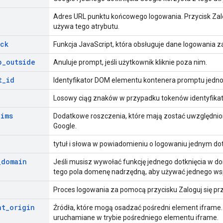
Adres URL punktu końcowego logowania. Przycisk Zal
używa tego atrybutu.
ack
Funkcja JavaScript, która obsługuje dane logowania 
p
_
outside
Anuluje prompt, jeśli użytkownik kliknie poza nim.
t
_
id
Identyfikator DOM elementu kontenera promptu jedno
Losowy ciąg znaków w przypadku tokenów identyfika
aims
Dodatkowe roszczenia, które mają zostać uwzględni
Google.
tytuł i słowa w powiadomieniu o logowaniu jednym do
_
domain
Jeśli musisz wywołać funkcję jednego dotknięcia w d
tego pola domenę nadrzędną, aby używać jednego wsp
Proces logowania za pomocą przycisku Zaloguj się pr
nt
_
origin
Źródła, które mogą osadzać pośredni element iframe. Je
uruchamiane w trybie pośredniego elementu iframe.