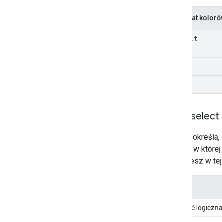
Schemat kolor
default
light
dark
auto
_
select
To pole określa,
Google, w które
znajdziesz w tej 
Typ
Wartość logiczn