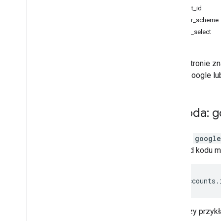
client_id
color_scheme
auto_select
Na tej stronie z
przez Google lub
Metoda: g
Metoda
google
przykład kodu m
google
.
accounts
.
Poniższy przyk