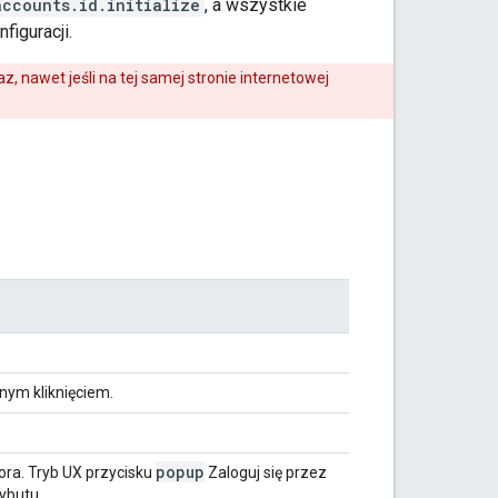
accounts.id.initialize
, a wszystkie
figuracji.
, nawet jeśli na tej samej stronie internetowej
ym kliknięciem.
popup
tora. Tryb UX przycisku
Zaloguj się przez
rybutu.