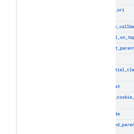
login
_
uri
native
_
callb
cancel
_
on
_
ta
prompt
_
paren
nonce
essential
_
cl
context
state
_
cookie
ux
_
mode
allowed
_
pare