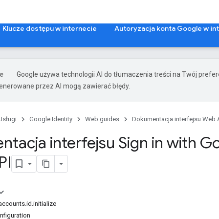
Klucze dostępu w internecie
Autoryzacja konta Google w in
Google używa technologii AI do tłumaczenia treści na Twój prefe
nerowane przez AI mogą zawierać błędy.
Usługi
Google Identity
Web guides
Dokumentacja interfejsu Web 
tacja interfejsu Sign in with G
PI
counts.id.initialize
nfiguration