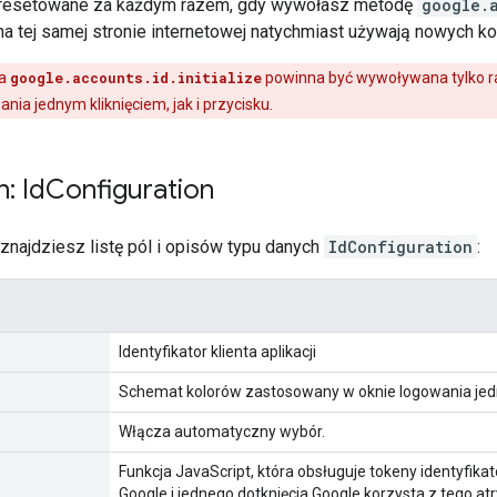
ą resetowane za każdym razem, gdy wywołasz metodę
google.
a tej samej stronie internetowej natychmiast używają nowych kon
a
google.accounts.id.initialize
powinna być wywoływana tylko raz
ia jednym kliknięciem, jak i przycisku.
: Id
Configuration
 znajdziesz listę pól i opisów typu danych
IdConfiguration
:
Identyfikator klienta aplikacji
Schemat kolorów zastosowany w oknie logowania jedn
Włącza automatyczny wybór.
Funkcja JavaScript, która obsługuje tokeny identyfika
Google i jednego dotknięcia Google korzysta z tego at