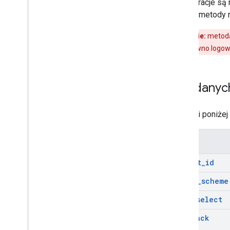
Konfiguracje s
kolejne metody n
Ostrzeżenie:
metod
używasz zarówno logowan
Typ danych
W tabeli poniżej
Pole
client
_
id
color
_
scheme
auto
_
select
callback