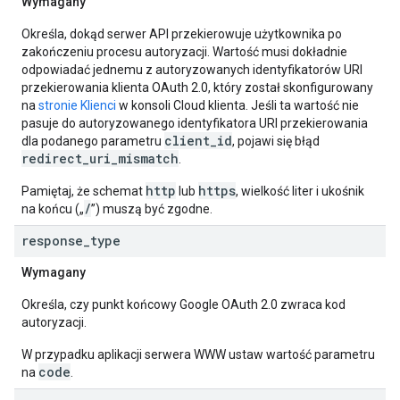
Wymagany
Określa, dokąd serwer API przekierowuje użytkownika po
zakończeniu procesu autoryzacji. Wartość musi dokładnie
odpowiadać jednemu z autoryzowanych identyfikatorów URI
przekierowania klienta OAuth 2.0, który został skonfigurowany
na
stronie Klienci
w konsoli Cloud klienta. Jeśli ta wartość nie
pasuje do autoryzowanego identyfikatora URI przekierowania
client_id
dla podanego parametru
, pojawi się błąd
redirect_uri_mismatch
.
http
https
Pamiętaj, że schemat
lub
, wielkość liter i ukośnik
/
na końcu („
”) muszą być zgodne.
response
_
type
Wymagany
Określa, czy punkt końcowy Google OAuth 2.0 zwraca kod
autoryzacji.
W przypadku aplikacji serwera WWW ustaw wartość parametru
code
na
.