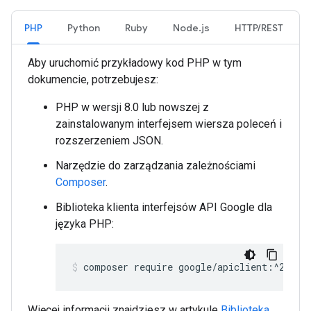
PHP
Python
Ruby
Node.js
HTTP/REST
Aby uruchomić przykładowy kod PHP w tym
dokumencie, potrzebujesz:
PHP w wersji 8.0 lub nowszej z
zainstalowanym interfejsem wiersza poleceń i
rozszerzeniem JSON.
Narzędzie do zarządzania zależnościami
Composer
.
Biblioteka klienta interfejsów API Google dla
języka PHP:
composer require google/apiclient:^2.15.
Więcej informacji znajdziesz w artykule
Biblioteka