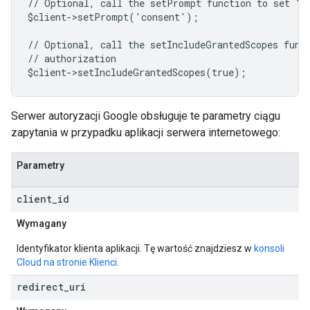
// Optional, call the setPrompt function to set "c
$client->setPrompt('consent');
// Optional, call the setIncludeGrantedScopes func
// authorization
$client->setIncludeGrantedScopes(true);
Serwer autoryzacji Google obsługuje te parametry ciągu
zapytania w przypadku aplikacji serwera internetowego:
Parametry
client
_
id
Wymagany
Identyfikator klienta aplikacji. Tę wartość znajdziesz w
konsoli
Cloud na stronie Klienci
.
redirect
_
uri