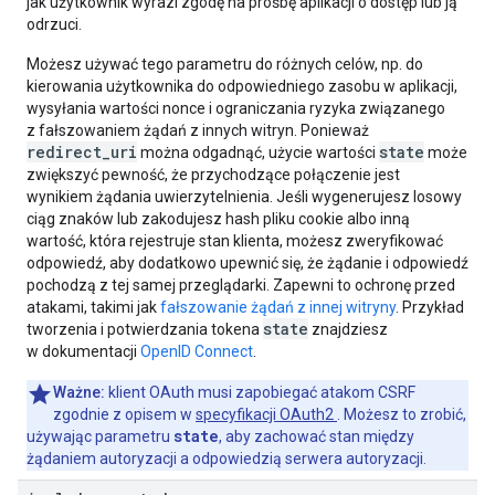
jak użytkownik wyrazi zgodę na prośbę aplikacji o dostęp lub ją
odrzuci.
Możesz używać tego parametru do różnych celów, np. do
kierowania użytkownika do odpowiedniego zasobu w aplikacji,
wysyłania wartości nonce i ograniczania ryzyka związanego
z fałszowaniem żądań z innych witryn. Ponieważ
redirect_uri
state
można odgadnąć, użycie wartości
może
zwiększyć pewność, że przychodzące połączenie jest
wynikiem żądania uwierzytelnienia. Jeśli wygenerujesz losowy
ciąg znaków lub zakodujesz hash pliku cookie albo inną
wartość, która rejestruje stan klienta, możesz zweryfikować
odpowiedź, aby dodatkowo upewnić się, że żądanie i odpowiedź
pochodzą z tej samej przeglądarki. Zapewni to ochronę przed
atakami, takimi jak
fałszowanie żądań z innej witryny
. Przykład
state
tworzenia i potwierdzania tokena
znajdziesz
w dokumentacji
OpenID Connect
.
Ważne:
klient OAuth musi zapobiegać atakom CSRF
zgodnie z opisem w
specyfikacji OAuth2
. Możesz to zrobić,
state
używając parametru
, aby zachować stan między
żądaniem autoryzacji a odpowiedzią serwera autoryzacji.