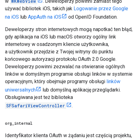
w
WKWebView
. Deweloperzy powinni zamiast tego
używać bibliotek iOS, takich jak
Logowanie przez Google
na iOS
lub
AppAuth na iOS
od OpenID Foundation.
Deweloperzy stron internetowych mogą napotkać ten błąd,
gdy aplikacja na iOS lub macOS otworzy ogólny link
internetowy w osadzonym kliencie użytkownika,
a użytkownik przejdzie z Twojej witryny do punktu
końcowego autoryzacji protokołu OAuth 2.0 Google.
Deweloperzy powinni zezwalać na otwieranie ogólnych
linków w domyślnym programie obsługi linków w systemie
operacyjnym, który obejmuje programy obsługi
linków
uniwersalnych
lub domyślną aplikację przeglądarki.
Obsługiwana jest też biblioteka
SFSafariViewController
.
org
_
internal
Identyfikator klienta OAuth w żądaniu jest częścią projektu,