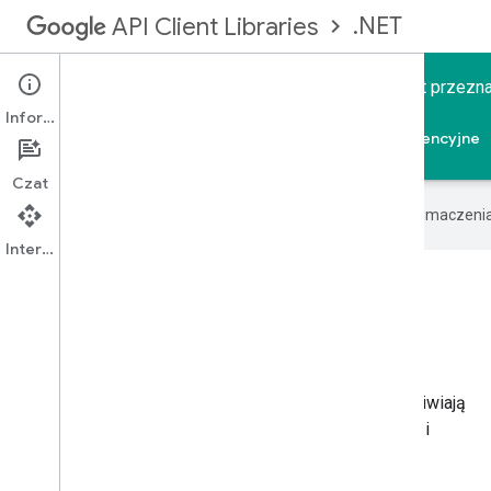
.NET
API Client Libraries
Biblioteka klienta interfejsu API Google dla .NET jest prze
wielu interfejsów API Google.
Informacje
Strona główna
Przewodniki
Materiały referencyjne
Czat
Google używa technologii AI do tłumaczeni
Interfejs API
Łatwy dostęp do interfejsów API
Google z poziomu .NET
Usługi Google, takie jak
Kalendarz
i
Analytics
, umożliwiają
użytkownikom przechowywanie danych osobowych i
zarządzanie ich aktywnością online.