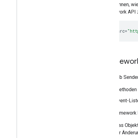
SDK kennen, wie
Framework API zu
<
script
src
=
"htt
Framewor
Das Web Sende
Methoden o
Event-List
Das Framework 
Das Objek
für Änderu