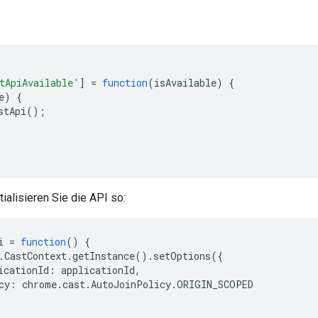
tApiAvailable'
]
=
function
(
isAvailable
)
{
e
)
{
stApi
();
tialisieren Sie die API so:
i
=
function
()
{
.
CastContext
.
getInstance
().
setOptions
({
icationId
:
applicationId
,
cy
:
chrome
.
cast
.
AutoJoinPolicy
.
ORIGIN_SCOPED