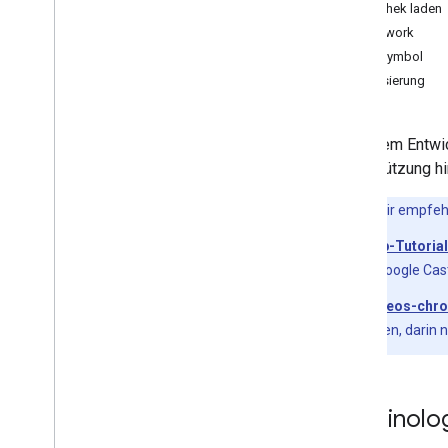
Android Sender App entwickeln
Bibliothek laden
i
OS Sender App entwickeln
Framework
Web Sender App entwickeln
Cast-Symbol
Einrichtung
Initialisierung
Streamen integrieren
Erweiterte Funktionen hinzufügen
In diesem Entwi
Fehlerbehebung für Discovery-
Kampagnen
Unterstützung h
Sender v2 App zu CAF migrieren
Hinweis
: Wir empfeh
Empfänger-Apps
Codelab-Tutorial
Web Receiver-App entwickeln
einem Google Cas
Android TV Receiver App entwickeln
Receiver v2 zu CAF migrieren
CastVideos-chro
ausführen, darin 
Medien
Unterstützte Medien
Mitteilungen zur Medienwiedergabe
Terminolo
Streaming-Protokolle