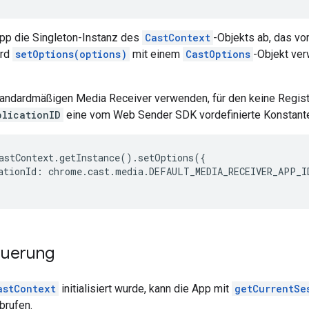
App die Singleton-Instanz des
CastContext
-Objekts ab, das vo
ird
setOptions(options)
mit einem
CastOptions
-Objekt ve
andardmäßigen Media Receiver verwenden, für den keine Registri
plicationID
eine vom Web Sender SDK vordefinierte Konstante,
astContext
.
getInstance
().
setOptions
({
ationId
:
chrome
.
cast
.
media
.
DEFAULT_MEDIA_RECEIVER_APP_I
euerung
astContext
initialisiert wurde, kann die App mit
getCurrentSe
brufen.