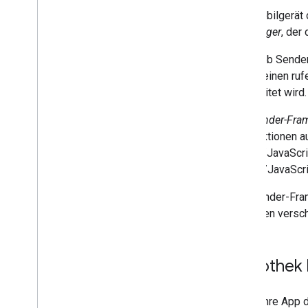
Das Mobilgerät 
Designanleitung
Empfänger
, der
UX-Richtlinien
Design-Checkliste
Das Web Sender 
Allgemeinen ruf
Testfälle
verarbeitet wird.
Cast-Apps testen
Das
Sender-Fra
Geräte
für Funktionen a
Audiogeräte
(HTML/JavaScrip
HTML-/JavaScrip
Das Sender-Fram
zwischen versc
Bibliothek
Damit Ihre App 