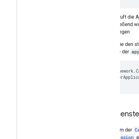
Zuerst ruft die 
Anschließend w
festzulegen.
Wenn Sie den st
anstelle der
ap
cast
.
framework
.
C
receiverApplic
});
Medienst
Nachdem der
C
CastSession
a