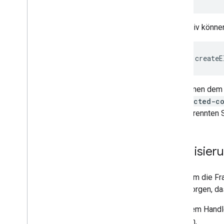
Alternativ könne
document
.
createE
Sie können dem 
-connected-co
den getrennten S
Initialisier
Nachdem die Fra
dafür sorgen, d
In diesem Handle
aufrufen.