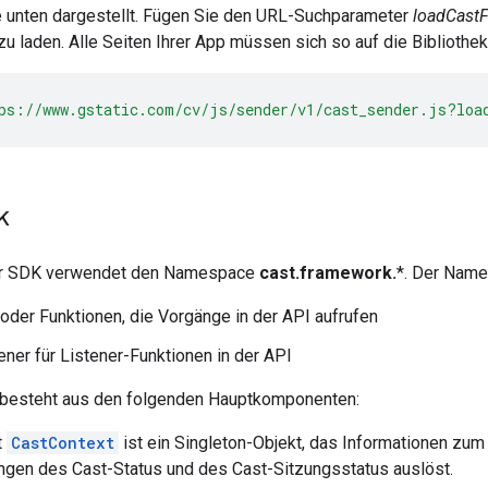
 unten dargestellt. Fügen Sie den URL-Suchparameter
loadCast
 laden. Alle Seiten Ihrer App müssen sich so auf die Bibliothe
ps://www.gstatic.com/cv/js/sender/v1/cast_sender.js?loa
k
r SDK verwendet den Namespace
cast.framework.
*. Der Name
der Funktionen, die Vorgänge in der API aufrufen
ener für Listener-Funktionen in der API
besteht aus den folgenden Hauptkomponenten:
t
CastContext
ist ein Singleton-Objekt, das Informationen zum 
ngen des Cast-Status und des Cast-Sitzungsstatus auslöst.