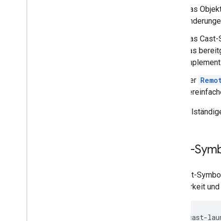
Das Objek
Änderunge
Das Cast-
das bereit
implementi
Der
Remo
vereinfach
Eine vollständi
Cast-Sym
Die Cast-Symbol
Sichtbarkeit und
<
google
-
cast
-
lau