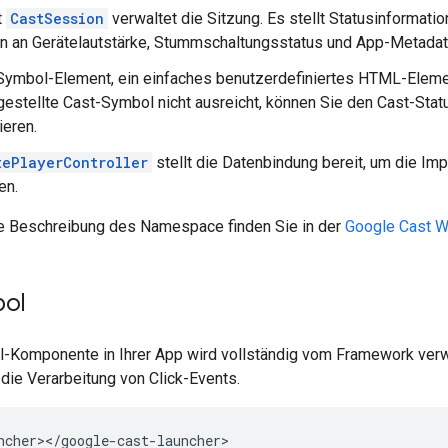
t
CastSession
verwaltet die Sitzung. Es stellt Statusinformation
n an Gerätelautstärke, Stummschaltungsstatus und App-Metadat
Symbol-Element, ein einfaches benutzerdefiniertes HTML-Eleme
gestellte Cast-Symbol nicht ausreicht, können Sie den Cast-St
eren.
tePlayerController
stellt die Datenbindung bereit, um die I
en.
ge Beschreibung des Namespace finden Sie in der
Google Cast W
bol
-Komponente in Ihrer App wird vollständig vom Framework verwa
 die Verarbeitung von Click-Events.
ncher
><
/
google
-
cast
-
launcher