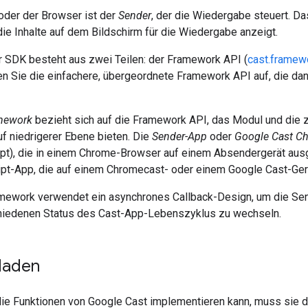
oder der Browser ist der
Sender
, der die Wiedergabe steuert. D
 die Inhalte auf dem Bildschirm für die Wiedergabe anzeigt.
SDK besteht aus zwei Teilen: der Framework API (
cast.framew
en Sie die einfachere, übergeordnete Framework API auf, die da
mework
bezieht sich auf die Framework API, das Modul und die 
uf niedrigerer Ebene bieten. Die
Sender-App
oder
Google Cast C
t), die in einem Chrome-Browser auf einem Absendergerät ausg
t-App, die auf einem Chromecast- oder einem Google Cast-Gerä
ework verwendet ein asynchrones Callback-Design, um die Sen
hiedenen Status des Cast-App-Lebenszyklus zu wechseln.
 laden
die Funktionen von Google Cast implementieren kann, muss sie