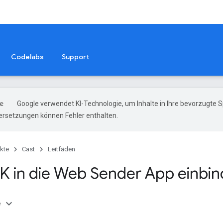
Codelabs
Support
Google verwendet KI-Technologie, um Inhalte in Ihre bevorzugte 
ersetzungen können Fehler enthalten.
kte
Cast
Leitfäden
K in die Web Sender App einbi
e