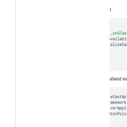
Beispiel:
<
script
window
[
'__onGCas
if
(
isAvailabl
initializeCa
}
};
<
/script
Anschließend ini
initializeCastAp
cast
.
framework
receiverAppl
autoJoinPoli
});
};