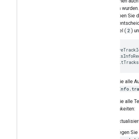
Sie können auch
geladen wurden.
übergeben Sie di
selbst entscheid
Untertitel (
2
) u
var
activeTrackI
var
tracksInfoRe
media
.
editTracks
Wenn Sie alle A
mediaInfo.tr
Wenn Sie alle Te
Möglichkeiten:
Aktualisie
Legen Sie