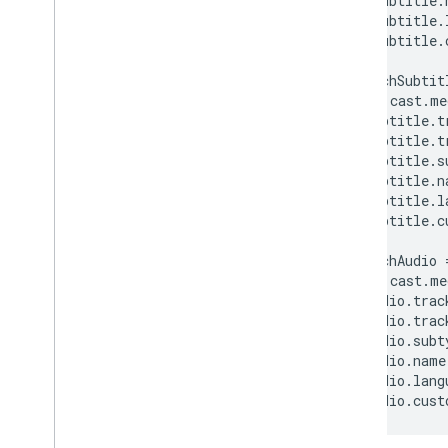
englishSubtitle
.
englishSubtitle
.
englishSubtitle
.
var
frenchSubtit
chrome
.
cast
.
me
frenchSubtitle
.
t
frenchSubtitle
.
t
frenchSubtitle
.
s
frenchSubtitle
.
n
frenchSubtitle
.
l
frenchSubtitle
.
c
var
frenchAudio
chrome
.
cast
.
me
frenchAudio
.
trac
frenchAudio
.
trac
frenchAudio
.
subt
frenchAudio
.
name
frenchAudio
.
lang
frenchAudio
.
cust