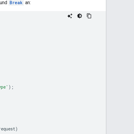
und
Break
an:
ype'
);
request
)