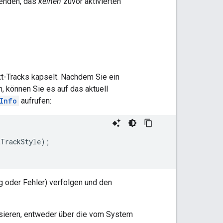
senden, das
keinen
zuvor aktivierten
xt-Tracks kapselt. Nachdem Sie ein
n, können Sie es auf das aktuell
Info
aufrufen:
tTrackStyle
);
;
g oder Fehler) verfolgen und den
isieren, entweder über die vom System