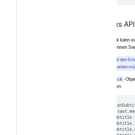
Tracks AP
Ein Track kann e
APIs können Sie
Hinweis
:Mit den E
Videotracks arbeiten m
Ein
Track
-Obje
zuweisen:
var
englishSubti
chrome
.
cast
.
me
englishSubtitle
.
englishSubtitle
.
englishSubtitle
.