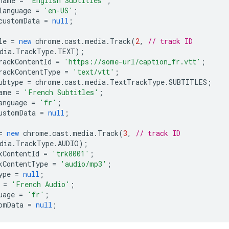
name
=
'English Subtitles'
;
language
=
'en-US'
;
customData
=
null
;
le
=
new
chrome
.
cast
.
media
.
Track
(
2
,
// track ID
dia
.
TrackType
.
TEXT
);
rackContentId
=
'https://some-url/caption_fr.vtt'
;
rackContentType
=
'text/vtt'
;
ubtype
=
chrome
.
cast
.
media
.
TextTrackType
.
SUBTITLES
;
ame
=
'French Subtitles'
;
anguage
=
'fr'
;
ustomData
=
null
;
=
new
chrome
.
cast
.
media
.
Track
(
3
,
// track ID
dia
.
TrackType
.
AUDIO
);
kContentId
=
'trk0001'
;
kContentType
=
'audio/mp3'
;
ype
=
null
;
=
'French Audio'
;
uage
=
'fr'
;
omData
=
null
;