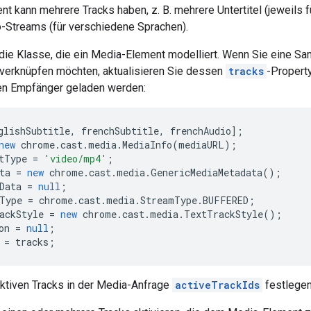
t kann mehrere Tracks haben, z. B. mehrere Untertitel (jeweils 
o-Streams (für verschiedene Sprachen).
 die Klasse, die ein Media-Element modelliert. Wenn Sie eine 
erknüpfen möchten, aktualisieren Sie dessen
tracks
-Propert
en Empfänger geladen werden:
glishSubtitle
,
frenchSubtitle
,
frenchAudio
];
new
chrome
.
cast
.
media
.
MediaInfo
(
mediaURL
);
tType
=
'video/mp4'
;
ta
=
new
chrome
.
cast
.
media
.
GenericMediaMetadata
();
Data
=
null
;
Type
=
chrome
.
cast
.
media
.
StreamType
.
BUFFERED
;
ackStyle
=
new
chrome
.
cast
.
media
.
TextTrackStyle
();
on
=
null
;
=
tracks
;
aktiven Tracks in der Media-Anfrage
activeTrackIds
festlegen