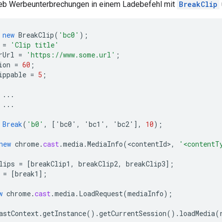
eb Werbeunterbrechungen in einem Ladebefehl mit
BreakClip
new
BreakClip
(
'bc0'
);
=
'Clip title'
rUrl
=
'https://www.some.url'
;
ion
=
60
;
ippable
=
5
;
...
...
Break
(
'b0'
,
[
'bc0', 'bc1', 'bc2'
]
,
10
);
new
chrome
.
cast
.
media
.
MediaInfo
(
<
contentId
>
,
'<contentT
lips
=
[
breakClip1, breakClip2, breakClip3
]
;
=
[
break1
]
;
w
chrome
.
cast
.
media
.
LoadRequest
(
mediaInfo
);
astContext
.
getInstance
().
getCurrentSession
().
loadMedia
(