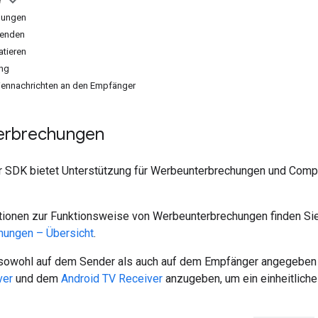
e
hungen
wenden
atieren
ung
ennachrichten an den Empfänger
erbrechungen
 SDK bietet Unterstützung für Werbeunterbrechungen und Comp
tionen zur Funktionsweise von Werbeunterbrechungen finden Si
hungen – Übersicht
.
owohl auf dem Sender als auch auf dem Empfänger angegeben w
ver
und dem
Android TV Receiver
anzugeben, um ein einheitliche