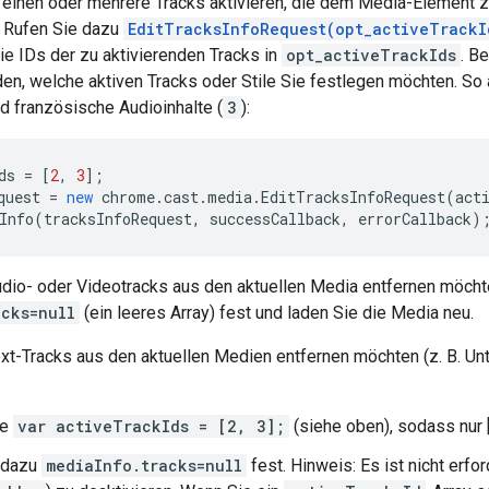
 einen oder mehrere Tracks aktivieren, die dem Media-Element
 Rufen Sie dazu
EditTracksInfoRequest(opt_activeTrackI
e IDs der zu aktivierenden Tracks in
opt_activeTrackIds
. B
en, welche aktiven Tracks oder Stile Sie festlegen möchten. So
nd französische Audioinhalte (
3
):
ds
=
[
2
,
3
];
quest
=
new
chrome
.
cast
.
media
.
EditTracksInfoRequest
(
act
Info
(
tracksInfoRequest
,
successCallback
,
errorCallback
)
udio- oder Videotracks aus den aktuellen Media entfernen möchte
acks=null
(ein leeres Array) fest und laden Sie die Media neu.
xt-Tracks aus den aktuellen Medien entfernen möchten (z. B. Unte
re
var activeTrackIds = [2, 3];
(siehe oben), sodass nur [3
 dazu
mediaInfo.tracks=null
fest. Hinweis: Es ist nicht erfor