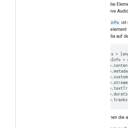
Ein Media-Elemen
alternative Audi
MediaInfo
ist
Medienelement v
die Media auf d
var
tracks
=
[
en
var
mediaInfo
=
mediaInfo
.
conten
mediaInfo
.
metada
mediaInfo
.
custom
mediaInfo
.
stream
mediaInfo
.
textTr
mediaInfo
.
durati
mediaInfo
.
tracks
Sie können die 