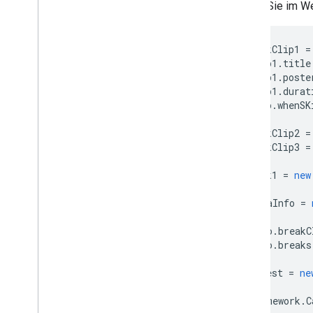
Geben Sie im W
Designanleitung
UX-Richtlinien
let
breakClip1
=
Design-Checkliste
breakClip1
.
title
breakClip1
.
poste
Testfälle
breakClip1
.
durat
Cast-Apps testen
breakClip
.
whenSK
let
breakClip2
=
Geräte
let
breakClip3
=
Audiogeräte
let
break1
=
new
let
mediaInfo
=
...
mediaInfo
.
breakC
mediaInfo
.
breaks
let
request
=
ne
cast
.
framework
.
C