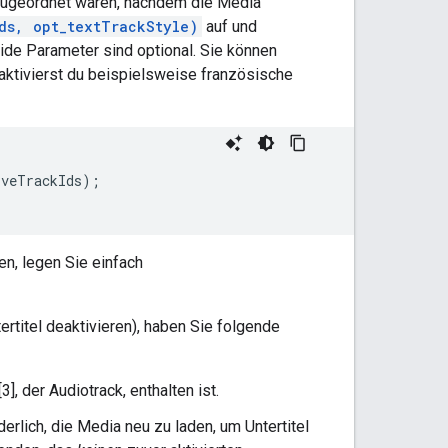
 zugeordnet waren, nachdem die Media
ds, opt_textTrackStyle)
auf und
eide Parameter sind optional. Sie können
 aktivierst du beispielsweise französische
iveTrackIds
);
;
n, legen Sie einfach
rtitel deaktivieren), haben Sie folgende
], der Audiotrack, enthalten ist.
derlich, die Media neu zu laden, um Untertitel