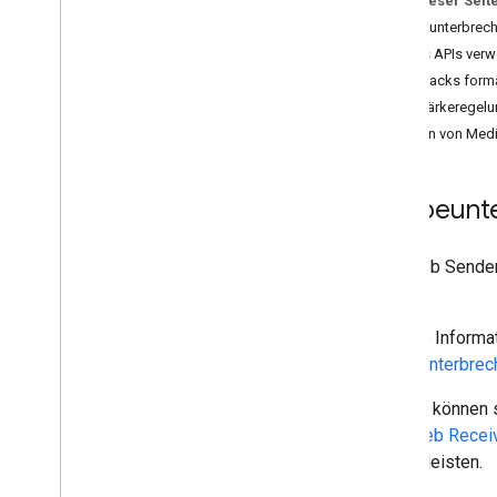
Auf dieser Seit
Android Sender App entwickeln
Werbeunterbrec
i
OS Sender App entwickeln
Tracks APIs ver
Web Sender App entwickeln
Text-Tracks form
Einrichtung
Lautstärkeregel
Streamen integrieren
Senden von Medi
Erweiterte Funktionen hinzufügen
Fehlerbehebung für Discovery-
Kampagnen
Werbeunt
Sender v2 App zu CAF migrieren
Empfänger-Apps
Das Web Sender
Web Receiver-App entwickeln
Stream.
Android TV Receiver App entwickeln
Weitere Informa
Receiver v2 zu CAF migrieren
Werbeunterbrec
Medien
Pausen können s
Unterstützte Medien
dem
Web Recei
Mitteilungen zur Medienwiedergabe
gewährleisten.
Streaming-Protokolle