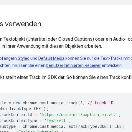
Is verwenden
in Textobjekt (Untertitel oder Closed Captions) oder ein Audio- 
 in Ihrer Anwendung mit diesen Objekten arbeiten.
mpfängern
Styled
und
Default Media
können Sie nur die Text-Tracks mit
öchten, müssen Sie einen
benutzerdefinierten Receiver
entwickeln.
kt stellt einen Track im SDK dar. So können Sie einen Track konf
tle
=
new
chrome
.
cast
.
media
.
Track
(
1
,
// track ID
dia
.
TrackType
.
TEXT
);
trackContentId
=
'https://some-url/caption_en.vtt'
;
trackContentType
=
'text/vtt'
;
subtype
=
chrome
.
cast
.
media
.
TextTrackType
.
SUBTITLES
;