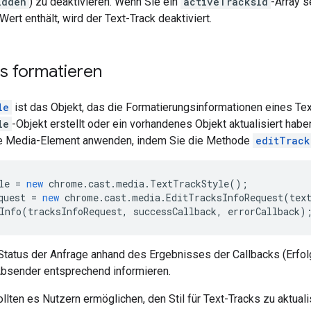
idden
) zu deaktivieren. Wenn Sie ein
activeTracksId
-Array 
Wert enthält, wird der Text-Track deaktiviert.
s formatieren
le
ist das Objekt, das die Formatierungsinformationen eines Te
le
-Objekt erstellt oder ein vorhandenes Objekt aktualisiert habe
 Media-Element anwenden, indem Sie die Methode
editTrack
le
=
new
chrome
.
cast
.
media
.
TextTrackStyle
();
quest
=
new
chrome
.
cast
.
media
.
EditTracksInfoRequest
(
tex
Info
(
tracksInfoRequest
,
successCallback
,
errorCallback
)
Status der Anfrage anhand des Ergebnisses der Callbacks (Erfol
Absender entsprechend informieren.
lten es Nutzern ermöglichen, den Stil für Text-Tracks zu aktual