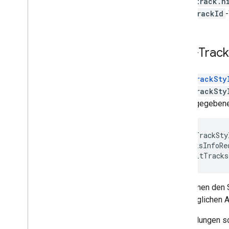
(
track.h
trackId
-
Text-Track
TextTrackSty
TextTrackSty
wiedergegebene
var
textTrackSty
var
tracksInfoRe
media
.
editTracks
Sie können den 
ursprünglichen 
Anwendungen sol